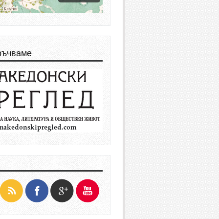
ръчваме