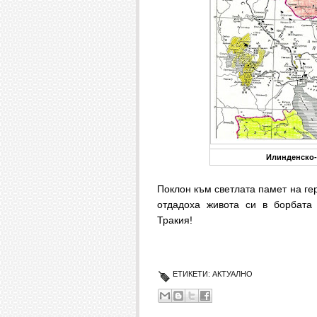
Илинденско-
Поклон към светлата памет на гер
отдадоха живота си в борбата
Тракия!
ЕТИКЕТИ:
АКТУАЛНО