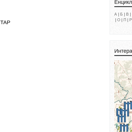
Енцик
А
|
Б
|
В
|
|
О
|
П
|
Р
НТАР
Интера