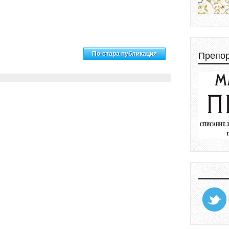
ачална страница
Препо
По-стара публикация