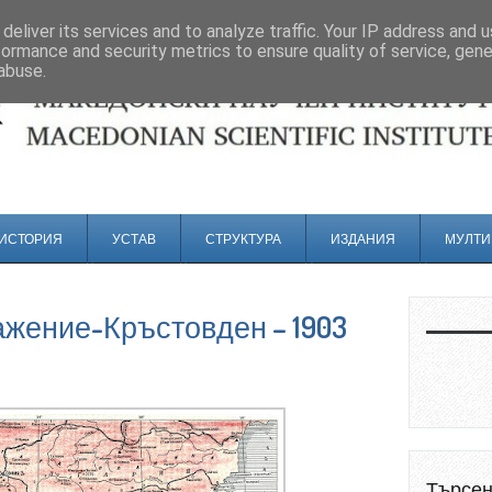
deliver its services and to analyze traffic. Your IP address and 
formance and security metrics to ensure quality of service, gen
abuse.
ИСТОРИЯ
УСТАВ
СТРУКТУРА
ИЗДАНИЯ
МУЛТИ
жение-Кръстовден – 1903
Търсе