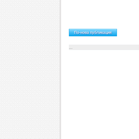
Н
По-нова публикация
...