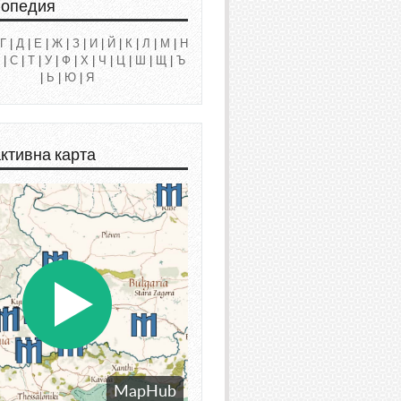
лопедия
Г
|
Д
|
Е
|
Ж
|
З
|
И
|
Й
|
К
|
Л
|
М
|
Н
|
С
|
Т
|
У
|
Ф
|
Х
|
Ч
|
Ц
|
Ш
|
Щ
|
Ъ
|
Ь
|
Ю
|
Я
ктивна карта