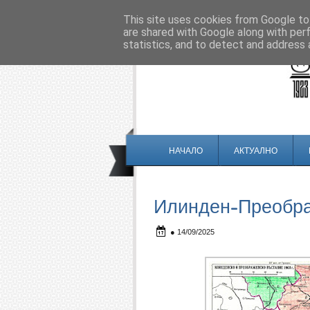
This site uses cookies from Google to 
are shared with Google along with per
statistics, and to detect and address 
НАЧАЛО
АКТУАЛНО
Илинден-Преобра
●
14/09/2025