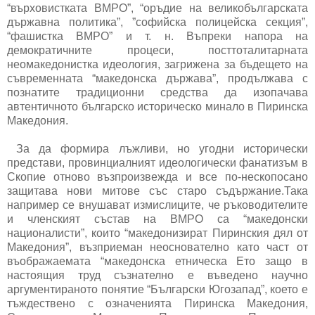
“върховистката ВМРО”, “оръдие на великобългарската
държавна политика”, ”софийска полицейска секция”,
“фашистка ВМРО” и т. н. Въпреки напора на
демократичните процеси, посттоталитарната
неомакедонистка идеология, загрижена за бъдещето на
съвременната “македонска държава”, продължава с
познатите традиционни средства да изопачава
автентичното българско историческо минало в Пиринска
Македония.
За да формира лъжливи, но угодни исторически
представи, провинциалният идеологически фанатизъм в
Скопие отново възпроизвежда и все по-нескопосано
защитава нови митове със старо съдържание.Така
например се внушават измислиците, че ръководителите
и членският състав на ВМРО са “македонски
националисти”, които “македонизират Пиринския дял от
Македония”, възприеман неоснователно като част от
въображаемата “македонска етническа Ето защо в
настоящия труд съзнателно е въведено научно
аргументираното понятие “Български Югозапад”, което е
тъждествено с означенията Пиринска Македония,