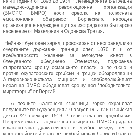
на 40 години от 1893 до 1934 г. легендарната Вътрешна
македоно-одринска революционна организация
(ВМОРО, ВМРО) носи ореола на полюсната
емоционална обагреност. Борческата народна
организация е надежден щит за изстрадалото българско
население от Македония и Одринска Тракия.
Нейният бунтовен заряд, провокиран от несправедливо
очертаните държавни граници след 1878 г. и от
всебългарското желание за целокупен живот в
бленуваното обединено Отечество, подхранва
съпротивата срещу османските власти, а по-късно и
против окупаторските сръбски и гръцки обезродяващи
Антиревизионистката същност и свободолюбивият
идеал на ВМРО обединяват срещу нея “победителите-
миротворци” от Версай.
А техните балкански съюзници зорко охраняват
получените по Букурещкия /10 август 1913 г./ и Нъойския
диктат /27 ноември 1919 г./ териториални придобивки.
Непримиримата следвоенна позиция на ВМРО придава
изключителна драматичност в двубоя между нея и
многобройните й врагове, двубой между Давид и Голиат.