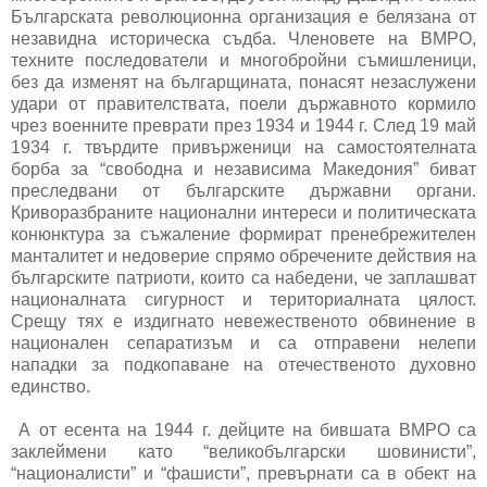
Българската революционна организация е белязана от
незавидна историческа съдба. Членовете на ВМРО,
техните последователи и многобройни съмишленици,
без да изменят на българщината, понасят незаслужени
удари от правителствата, поели държавното кормило
чрез военните преврати през 1934 и 1944 г. След 19 май
1934 г. твърдите привърженици на самостоятелната
борба за “свободна и независима Македония” биват
преследвани от българските държавни органи.
Криворазбраните национални интереси и политическата
конюнктура за съжаление формират пренебрежителен
манталитет и недоверие спрямо обречените действия на
българските патриоти, които са набедени, че заплашват
националната сигурност и териториалната цялост.
Срещу тях е издигнато невежественото обвинение в
национален сепаратизъм и са отправени нелепи
нападки за подкопаване на отечественото духовно
единство.
А от есента на 1944 г. дейците на бившата ВМРО са
заклеймени като “великобългарски шовинисти”,
“националисти” и “фашисти”, превърнати са в обект на