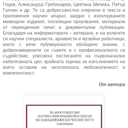
Гоцев, Александър Гребенаров, Цветана Мичева, Петър
Галчин и др. Те са добросъвестно откроени в текста и
приложения научен апарат, заедно с използуваните
мемоарни издания, поселищни проучвания, материали
от периодичния печат и документални публикации.
Благодаря на информаторите – ветерани, и на колегите
си научни специалисти, архивисти и музейни работници,
които с вече публикуваното обобщено знание, с
добронамерените си съвети и с професионалното си
съдействие, улесниха постигането на първоначално
набелязаната цел, крайната оценка за изпълнението на
която оставям на читателската любознателност и
компетентност.
От автора