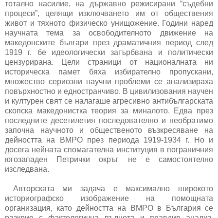
тотално насилие, на държавно режисирани “съдебни
процеси”, целящи изключването им от обществения
живот и тяхното физическо унищожение. Години наред
научната тема за освободителното движение на
македонските българи през драматичния период след
1919 г. бе идеологически загърбвана и политически
цензурирана. Цели страници от националната ни
историческа памет бяха избирателно пропускани,
множество сериозни научни проблеми се анализираха
повърхностно и едностранчиво. В цивилизования научен
и културен свят се налагаше агресивно антибългарската
скопска македонистка теория за миналото. Едва през
последните десетилетия последователно и необратимо
започна научното и общественото възкресяване на
дейността на ВМРО през периода 1919-1934 г. Но и
досега нейната спомагателна институция в пограничния
югозападен Петрички окръг не е самостоятелно
изследвана.
Авторската ми задача е максимално широкото
историографско изображение на помощната
организация, като дейността на ВМРО в България се
разкрие с фактологична пълнота и правдив анализ.