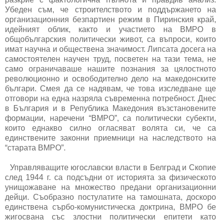
Убеден съм, че строителството и поддържането на
организационния безпартиен режим в Пиринския край,
идейният облик, както и участието на ВМРО в
общобългарския политически живот, са въпроси, които
имат научна и обществена значимост. Липсата досега на
самостоятелен научен труд, посветен на тази тема, не
само ограничаваше нашите познания за цялостното
революционно и освободително дело на македонските
българи. Смея да се надявам, че това изследване ще
отговори на една назряла съвременна потребност. Днес
в България и в Република Македония възстановените
формации, наречени “ВМРО”, са политически субекти,
които еднакво силно огласяват волята си, че са
единствените законни приемници на наследството на
“старата ВМРО”.
Управляващите югославски власти в Белград и Скопие
след 1944 г. са подсъдни от историята за физическото
унищожаване на множество предани организационни
дейци. Съобразно постулатите на тамошната, доскоро
единствена сърбо-комунистическа доктрина, ВМРО бе
жигосвана със злостни политически епитети като