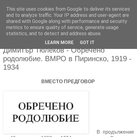
This site uses cookies from Google to deliver its services
and to analyze traffic. Your IP address and user-agent are
shared with Google along with performance and security
metrics to ensure quality of service, generate usage
▼
statistics, and to detect and address abuse.
LEARN MORE
GOT IT
18/10/2015
Димитър Тюлеков - Обречено
родолюбие. ВМРО в Пиринско, 1919 -
1934
ВМЕСТО ПРЕДГОВОР
В продължeние