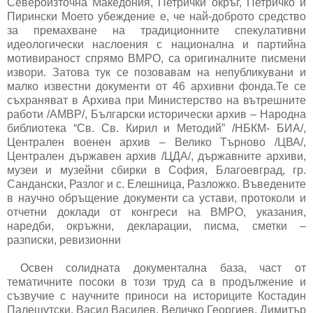
Североизточна Македония, Петрички окръг, Петричко и
Пирински Моето убеждение е, че най-доброто средство
за премахване на традиционните спекулативни
идеологически наслоения с национална и партийна
мотивираност спрямо ВМРО, са оригиналните писмени
извори. Затова тук се позовавам на непубликувани и
малко известни документи от 46 архивни фонда.Те се
съхраняват в Архива при Министерство на вътрешните
работи /АМВР/, Български исторически архив – Народна
библиотека “Св. Св. Кирил и Методий” /НБКМ- БИА/,
Централен военен архив – Велико Търново /ЦВА/,
Централен държавен архив /ЦДА/, държавните архиви,
музеи и музейни сбирки в София, Благоевград, гр.
Сандански, Разлог и с. Елешница, Разложко. Въведените
в научно обръщение документи са устави, протоколи и
отчетни доклади от конгреси на ВМРО, указания,
наредби, окръжни, декларации, писма, сметки –
разписки, ревизионни
Освен солидната документална база, част от
тематичните посоки в този труд са в продължение и
съзвучие с научните приноси на историците Костадин
Палешутски, Васил Василев, Величко Георгиев, Димитър