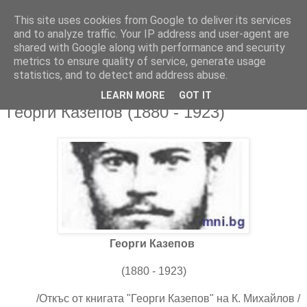
This site uses cookies from Google to deliver its services
and to analyze traffic. Your IP address and user-agent are
shared with Google along with performance and security
metrics to ensure quality of service, generate usage
▼
statistics, and to detect and address abuse.
LEARN MORE
GOT IT
23/09/2017
Георги Казепов (1880 - 1923)
Георги Казепов
(1880 - 1923)
/Откъс от книгата "Георги Казепов" на К. Михайлов /