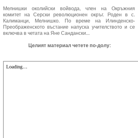
Мелнишки околийски войвода, член на Окръжния
комитет на Серски революционен окръг. Роден в с.
Калиманци, Мелнишко. По време на Илинденско-
Преображенското въстание напуска учителството и се
включва в четата на Яне Сандански...
Целият материал четете по-долу: