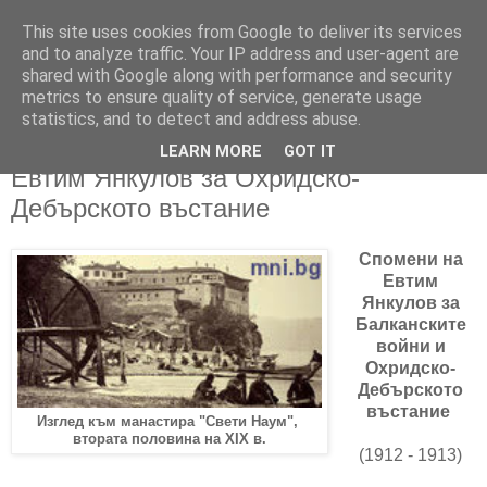
This site uses cookies from Google to deliver its services
and to analyze traffic. Your IP address and user-agent are
shared with Google along with performance and security
metrics to ensure quality of service, generate usage
▼
statistics, and to detect and address abuse.
LEARN MORE
GOT IT
30/09/2017
Евтим Янкулов за Охридско-
Дебърското въстание
Спомени на
Евтим
Янкулов за
Балканските
войни и
Охридско-
Дебърското
въстание
Изглед към манастира "Свети Наум",
втората половина на ХIХ в.
(1912 - 1913)