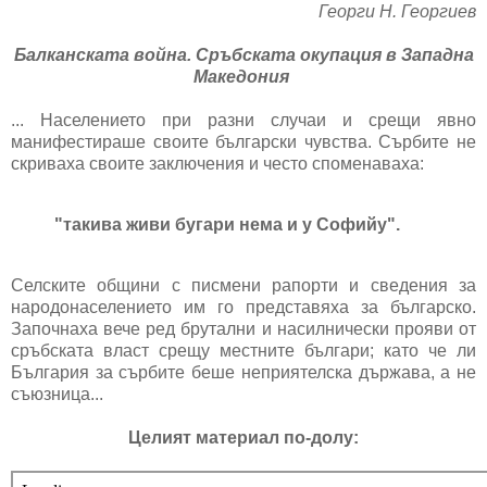
Георги Н. Георгиев
Балканската война. Сръбската окупация в Западна
Македония
... Населението при разни случаи и срещи явно
манифестираше своите български чувства. Сърбите не
скриваха своите заключения и често споменаваха:
"такива живи бугари нема и у Софийу".
Селските общини с писмени рапорти и сведения за
народонаселението им го представяха за българско.
Започнаха вече ред брутални и насилнически прояви от
сръбската власт срещу местните българи; като че ли
България за сърбите беше неприятелска държава, а не
съюзница...
Целият материал по-долу: