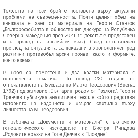
Тежестта на този брой е поставена върху актуални
проблеми на съвременността. Почти целият обем на
книжката е зает от материала на Георги Станков
„Българофобията в обществения дискурс на Република
Северна Македония през 2021 г.” (текстът е представен
и в превод на английски език). След встъпителен
преглед на ситуацията са показани в хронологичен ред
различни противобългарски прояви, както и формите,
които вземат.
В броя са поместени и два кратки материала с
историческа тематика. По повод 230 години от
отпечатването на Буквара на Марко Теодорович (Виена,
1792) под заглавие „Българин, родом от Разлога”, Георги
Тренчев публикува аналитичен текст, в който представя
историята на изданието и хвърля светилна върху
личността на М. Теодорович.
В рубриката „Документи и материали” е включено
генеалогическото изследване на Бистра Риндова
„Родовите връзки на Гоце Делчев в Пловдив”.