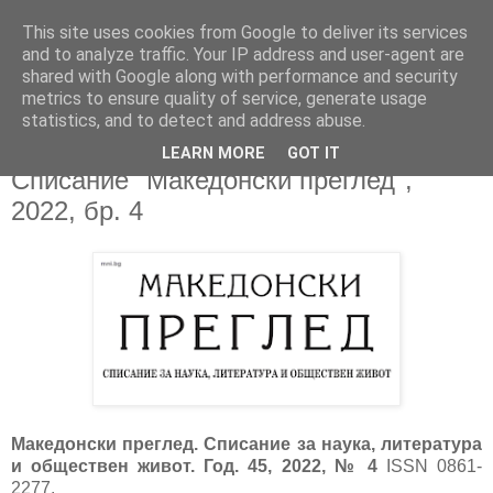
This site uses cookies from Google to deliver its services
and to analyze traffic. Your IP address and user-agent are
shared with Google along with performance and security
metrics to ensure quality of service, generate usage
▼
statistics, and to detect and address abuse.
LEARN MORE
GOT IT
06/02/2023
Списание "Македонски преглед",
2022, бр. 4
Македонски преглед. Списание за наука, литература
и обществен живот. Год. 45, 2022, № 4
ISSN 0861-
2277.