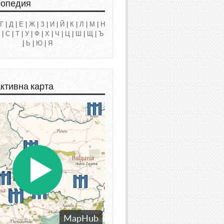
лопедия
Г
|
Д
|
Е
|
Ж
|
З
|
И
|
Й
|
К
|
Л
|
М
|
Н
|
С
|
Т
|
У
|
Ф
|
Х
|
Ч
|
Ц
|
Ш
|
Щ
|
Ъ
|
Ь
|
Ю
|
Я
ктивна карта