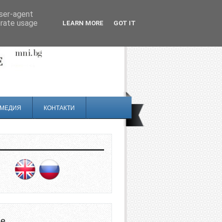
user-agent
erate usage
LEARN MORE
GOT IT
МЕДИЯ
КОНТАКТИ
не