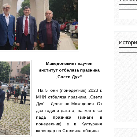
Истори
Македонският научен
институт отбеляза празника
„Свети Дух“
На 5 юни (понеделник) 2023 г.
МНИ отбеляза празника „Свети
Дух“ – Денят на Македония. От
две години датата, на която се
пада празника (винаги в
понеделник) е в Културния
календар на Столична община.