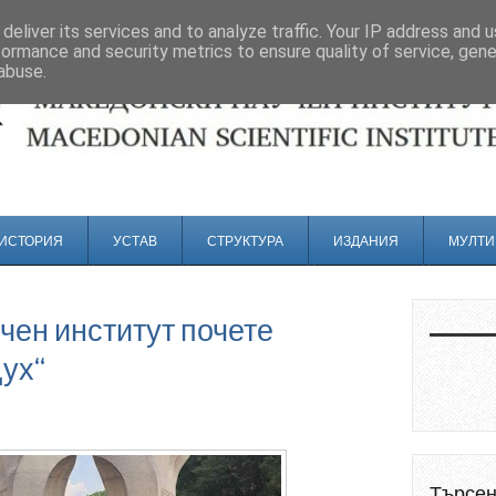
deliver its services and to analyze traffic. Your IP address and 
formance and security metrics to ensure quality of service, gen
abuse.
ИСТОРИЯ
УСТАВ
СТРУКТУРА
ИЗДАНИЯ
МУЛТИ
чен институт почете
Дух“
Търсе