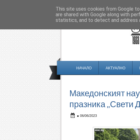
This site uses cookies from Google to 
are shared with Google along with per
statistics, and to detect and address 
НАЧАЛО
АКТУАЛНО
Македонският нау
празника „Свети 
●
06/06/2023