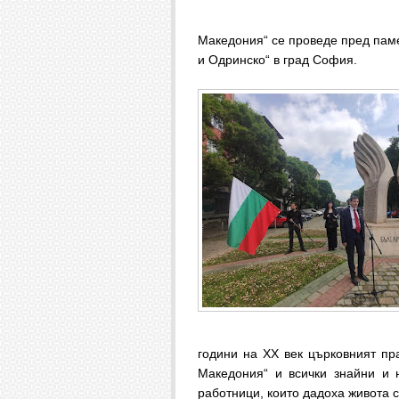
Македония“ се проведе пред паме
и Одринско“ в град София.
години на XX век църковният пра
Македония“ и всички знайни и 
работници, които дадоха живота 