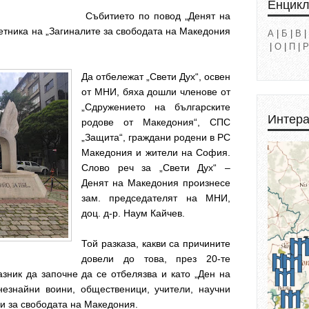
Енцик
Събитието по повод „Денят на
тника на „Загиналите за свободата на Македония
А
|
Б
|
В
|
|
О
|
П
|
Р
Да отбележат „Свети Дух“, освен
от МНИ, бяха дошли членове от
„Сдружението на българските
Интера
родове от Македония“, СПС
„Защита“, граждани родени в РС
Македония и жители на София.
Слово реч за „Свети Дух“ –
Денят на Македония произнесе
зам. председателят на МНИ,
доц. д-р. Наум Кайчев.
Той разказа, какви са причините
довели до това, през 20-те
зник да започне да се отбелязва и като „Ден на
незнайни воини, общественици, учители, научни
си за свободата на Македония.