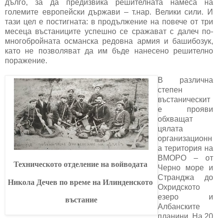
дълго, за да предизвика решителната намеса на
големите европейски държави – т.нар. Велики сили. И
тази цел е постигната: в продължение на повече от три
месеца въстаниците успешно се сражават с далеч по-
многобройната османска редовна армия и башибозук,
като не позволяват да им бъде нанесено решително
поражение.
В различна
степен
въстаническит
е прояви
обхващат
цялата
организационн
а територия на
ВМОРО – от
Техническото отделение на войводата
Черно море и
Странджа до
Никола Дечев
по време на
Илинденското
Охридското
езеро и
въстание
Албанските
планини. На 20