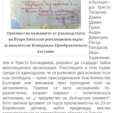
и българи –
д-р Христо
Татарчев,
Дамян
(Даме)
Груев,
Андон
Оригинал на възванието от ръководството
Димитров,
на Втори Битолски революционен окръг
Петър
за началото на Илинденско-Преображенското
Попарсов,
въстание
Иван
Хаджинико
лов и Христо Батанджиев, решават да създадат тайна
революционна организация. Участниците в тези първи
срещи са единодушни, че се разискват два основни пътя
към свободата – пряко присъединяване към Княжество
България или минаване през преходния етап на
автономията. Приема се като несравнимо по-
реалистичен вторият вариант – политическата
автономия, но „с предимство на българския елемент“.
Като законов аргумент се търси прилагането на чл. 23 от
Берлинския договор, който предвижда местно