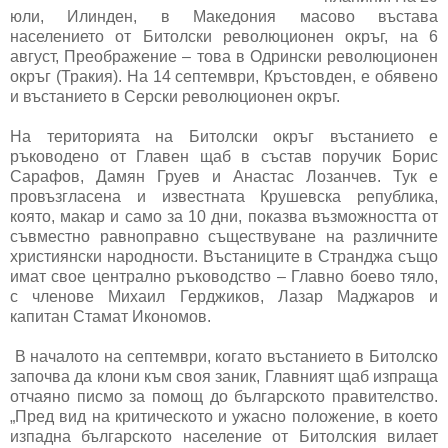
юли, Илинден, в Македония масово въстава
населението от Битолски революционен окръг, на 6
август, Преображение – това в Одрински революционен
окръг (Тракия). На 14 септември, Кръстовден, е обявено
и въстанието в Серски революционен окръг.
На територията на Битолски окръг въстанието е
ръководено от Главен щаб в състав поручик Борис
Сарафов, Дамян Груев и Анастас Лозанчев. Тук е
провъзгласена и известната Крушевска република,
която, макар и само за 10 дни, показва възможността от
съвместно равноправно съществуване на различните
християнски народности. Въстаниците в Странджа също
имат свое централно ръководство – Главно боево тяло,
с членове Михаил Герджиков, Лазар Маджаров и
капитан Стамат Икономов.
В началото на септември, когато въстанието в Битолско
започва да клони към своя заник, Главният щаб изпраща
отчаяно писмо за помощ до българското правителство.
„Пред вид на критическото и ужасно положение, в което
изпадна българското население от Битолския вилает