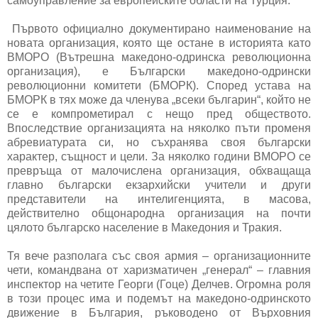
самоуправление за европейските области на Турция.
Първото официално документирано наименование на
новата организация, която ще остане в историята като
ВМОРО (Вътрешна македоно-одринска революционна
организация), е Български македоно-одрински
революционни комитети (БМОРК). Според устава на
БМОРК в тях може да членува „всеки българин“, който не
се е компрометирал с нещо пред обществото.
Впоследствие организацията на няколко пъти променя
абревиатурата си, но съхранява своя български
характер, същност и цели. За няколко години ВМОРО се
превръща от малочислена организация, обхващаща
главно български екзархийски учители и други
представители на интелигенцията, в масова,
действително общонародна организация на почти
цялото българско население в Македония и Тракия.
Тя вече разполага със своя армия – организационните
чети, командвана от харизматичен „генерал“ – главния
инспектор на четите Георги (Гоце) Делчев. Огромна роля
в този процес има и подемът на македоно-одринското
движение в България, ръководено от Върховния