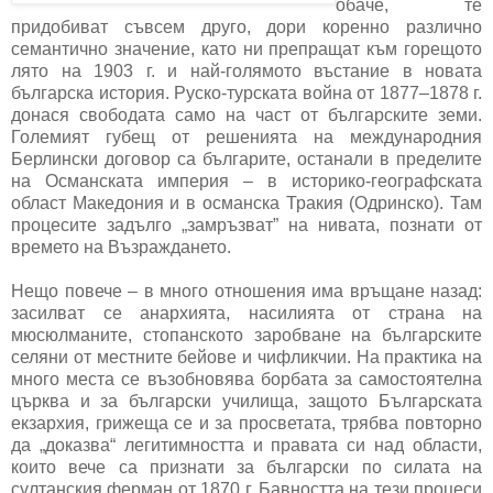
обаче, те
придобиват съвсем друго, дори коренно различно
семантично значение, като ни препращат към горещото
лято на 1903 г. и най-голямото въстание в новата
българска история. Руско-турската война от 1877–1878 г.
донася свободата само на част от българските земи.
Големият губещ от решенията на международния
Берлински договор са българите, останали в пределите
на Османската империя – в историко-географската
област Македония и в османска Тракия (Одринско). Там
процесите задълго „замръзват” на нивата, познати от
времето на Възраждането.
Нещо повече – в много отношения има връщане назад:
засилват се анархията, насилията от страна на
мюсюлманите, стопанското заробване на българските
селяни от местните бейове и чифликчии. На практика на
много места се възобновява борбата за самостоятелна
църква и за български училища, защото Българската
екзархия, грижеща се и за просветата, трябва повторно
да „доказва“ легитимността и правата си над области,
които вече са признати за български по силата на
султанския ферман от 1870 г. Бавността на тези процеси