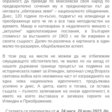
образност, да преведе по мойсеевски своя народ по
предварително сочения му и предначертан път до
неговата „обетована земя“ – националното обединение.
Днес, 120 години по-късно, подвигът на илинденци и
преображенци като че ли е все така неподвластен на
времето. Макар и натоварван в недалечното минало с
„актуални“ идеологизирани послания, в България
споменът за въстанието от 1903 г. не бе изкривен в
своята същност. Далеч по-различна е картината в един
малко по-разширен, общобалкански аспект.
В този ред на мисли не можем да не отбележим
смущаващото обстоятелство, че малко по на запад от
нашите държавни граници процесът на подмяна на
историческата памет за Илинден, започнал след Втората
световна война като неизменна част от изграждането на
една нова национална идентичност, продължава
усилено и днес. А целта, както и тогава, си остава
същата – пълното заличаване на онази идентичност, в
името на която въставаха и загиваха героите на
Илинден и Преображение.
Статията се препечатва от
в. 24 часа, 20 юли 2023, бр.