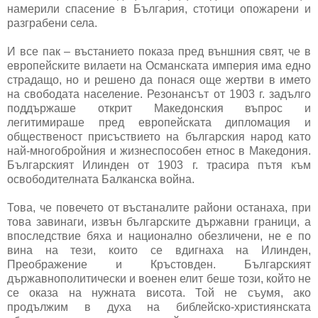
намерили спасение в България, стотици опожарени и
разграбени села.
И все пак – въстанието показа пред външния свят, че в
европейските вилаети на Османската империя има едно
страдащо, но и решено да понася още жертви в името
на свободата население. Резонансът от 1903 г. задълго
поддържаше открит Македонския въпрос и
легитимираше пред европейската дипломация и
общественост присъствието на българския народ като
най-многобройния и жизнеспособен етнос в Македония.
Българският Илинден от 1903 г. трасира пътя към
освободителната Балканска война.
Това, че повечето от въстаналите райони останаха, при
това завинаги, извън българските държавни граници, а
впоследствие бяха и национално обезличени, не е по
вина на тези, които се вдигнаха на Илинден,
Преображение и Кръстовден. Българският
държавнополитически и военен елит беше този, който не
се оказа на нужната висота. Той не съумя, ако
продължим в духа на библейско-християнската