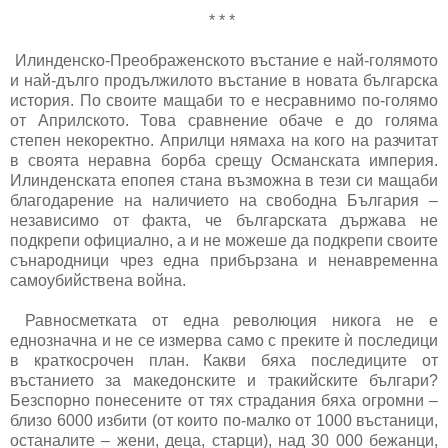
* * *
Илинденско-Преображенското въстание е най-голямото
и най-дълго продължилото въстание в новата българска
история. По своите мащаби то е несравнимо по-голямо
от Априлското. Това сравнение обаче е до голяма
степен некоректно. Априлци нямаха на кого на разчитат
в своята неравна борба срещу Османската империя.
Илинденската епопея стана възможна в тези си мащаби
благодарение на наличието на свободна България –
независимо от факта, че българската държава не
подкрепи официално, а и не можеше да подкрепи своите
сънародници чрез една прибързана и ненавременна
самоубийствена война.
Равносметката от една революция никога не е
еднозначна и не се измерва само с преките ѝ последици
в краткосрочен план. Какви бяха последиците от
въстанието за македонските и тракийските българи?
Безспорно понесените от тях страдания бяха огромни –
близо 6000 избити (от които по-малко от 1000 въстаници,
останалите – жени, деца, старци), над 30 000 бежанци,