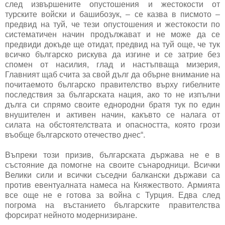
след извършените опустошения и жестокости от
турските войски и башибозук, – се казва в писмото –
предвид на туй, че тези опустошения и жестокости по
систематичен начин продължават и не може да се
предвиди докъде ще отидат, предвид на туй още, че тук
всичко българско рискува да изгине и се затрие без
спомен от насилия, глад и настъпваща мизерия,
Главният щаб счита за свой дълг да обърне внимание на
почитаемото българско правителство върху гибелните
последствия за българската нация, ако то не изпълни
дълга си спрямо своите еднородни братя тук по един
внушителен и активен начин, какъвто се налага от
силата на обстоятелствата и опасността, която грози
въобще българското отечество днес“.
Въпреки този призив, българската държава не е в
състояние да помогне на своите сънародници. Всички
Велики сили и всички съседни балкански държави са
против евентуалната намеса на Княжеството. Армията
все още не е готова за война с Турция. Едва след
погрома на въстанието българските правителства
форсират нейното модернизиране.