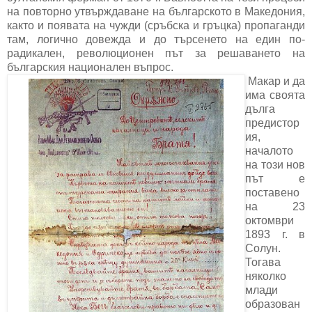
на повторно утвърждаване на българското в Македония,
както и появата на чужди (сръбска и гръцка) пропаганди
там, логично довежда и до търсенето на един по-
радикален, революционен път за решаването на
българския национален въпрос.
Макар и да
има своята
дълга
предистор
ия,
началото
на този нов
път е
поставено
на 23
октомври
1893 г. в
Солун.
Тогава
няколко
млади
образован