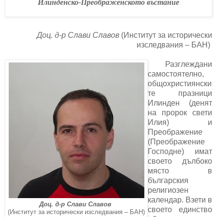
Илинденско-Преображенското въстание
Доц. д-р Слави Славов
(Институт за исторически
изследвания – БАН)
Разглеждани
самостоятелно,
общохристиянски
те празници
Илинден (денят
на пророк свети
Илия) и
Преображение
(Преображение
Господне) имат
своето дълбоко
място в
българския
религиозен
календар. Взети в
Доц. д-р Слави Славов
своето единство
(Институт за исторически изследвания – БАН)