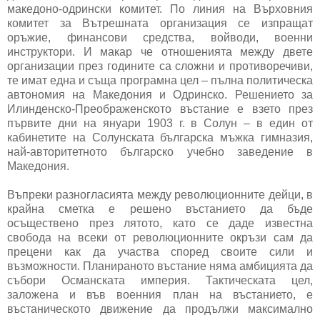
македоно-одрински комитет. По линия на Върховния
комитет за Вътрешната организация се изпращат
оръжие, финансови средства, войводи, военни
инструктори. И макар че отношенията между двете
организации през годините са сложни и противоречиви,
те имат една и съща програмна цел – пълна политическа
автономия на Македония и Одринско. Решението за
Илинденско-Преображенското въстание е взето през
първите дни на януари 1903 г. в Солун – в един от
кабинетите на Солунската българска мъжка гимназия,
най-авторитетното българско учебно заведение в
Македония.
Въпреки разногласията между революционните дейци, в
крайна сметка е решено въстанието да бъде
осъществено през лятото, като се даде известна
свобода на всеки от революционните окръзи сам да
прецени как да участва според своите сили и
възможности. Планираното въстание няма амбицията да
събори Османската империя. Тактическата цел,
заложена и във военния план на въстанието, е
въстаническото движение да продължи максимално