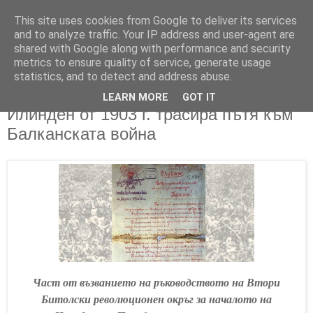
This site uses cookies from Google to deliver its services
and to analyze traffic. Your IP address and user-agent are
shared with Google along with performance and security
metrics to ensure quality of service, generate usage
▼
statistics, and to detect and address abuse.
LEARN MORE
GOT IT
23/07/2023
Илинден от 1903 г. трасира пътя към
Балканската война
Част от възванието на ръководството на Втори
Битолски революционен окръг за началото на