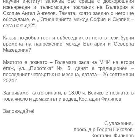
научен институт започва със среща с доскорошния
извънреден и пълномощен посланик на България в
Скопие Ангел Ангелов. Темата, която заедно с него ще
обсъждаме, е „ Отношенията между София и Скопие –
сега накъде?“.
Какъв по-добър гост и събеседник от него в тези бурни
времена на напрежение между България и Северна
Македония?
Мястото е познато – Голямата зала на МНИ на втори
етаж, ул. „Пиротска“ № 5, денят е традиционен –
последният четвъртък на месеца, датата – 26 септември
2024 г.
Започваме, както винаги, в 18:00 ч. Всичко е познато, в
това число и домакинът и водещ Костадин Филипов.
Заповядайте!
С уважение,
проф. д-р Георги Николов
Костадин Филипов