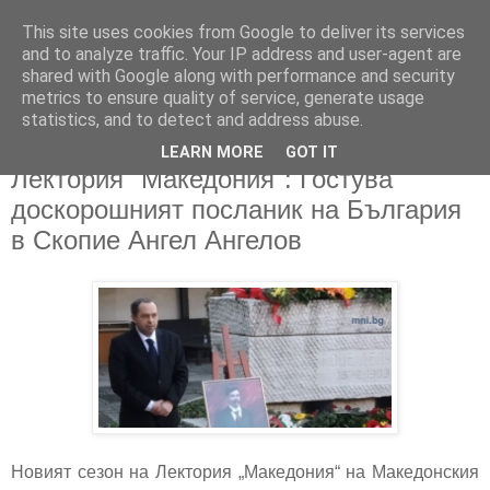
This site uses cookies from Google to deliver its services
and to analyze traffic. Your IP address and user-agent are
shared with Google along with performance and security
metrics to ensure quality of service, generate usage
▼
statistics, and to detect and address abuse.
LEARN MORE
GOT IT
23/09/2024
Лектория "Македония": Гостува
доскорошният посланик на България
в Скопие Ангел Ангелов
Новият сезон на Лектория „Македония“ на Македонския