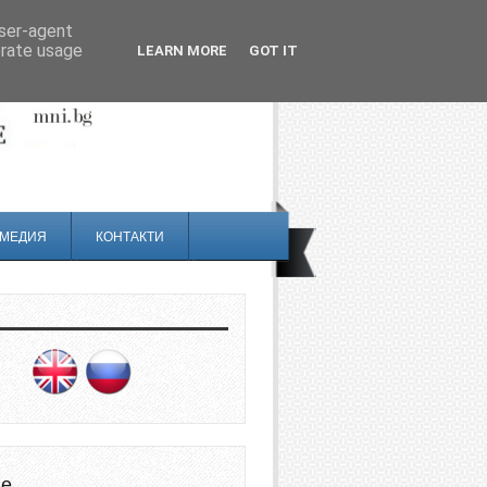
user-agent
erate usage
LEARN MORE
GOT IT
МЕДИЯ
КОНТАКТИ
не