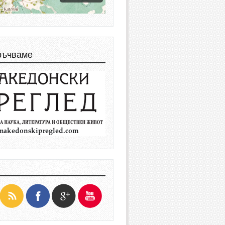
ръчваме