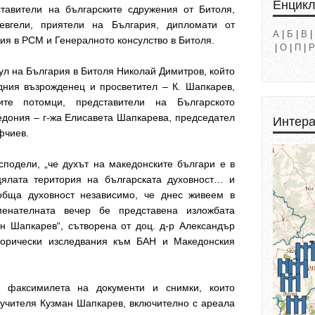
Енцик
тавители на българските сдружения от Битоля,
евгели, приятели на България, дипломати от
А
|
Б
|
В
|
ия в РСМ и Генералното консулство в Битоля.
|
О
|
П
|
Р
ул на България в Битоля Николай Димитров, който
дния възрожденец и просветител – К. Шапкарев,
те потомци, представители на Българското
едония – г-жа Елисавета Шапкарева, председател
Интера
афчиев.
сподели, „че духът на македонските българи е в
ялата територия на българската духовност… и
обща духовност независимо, че днес живеем в
менателната вечер бе представена изложбата
н Шапкарев“, сътворена от доц. д-р Александър
торически изследвания към БАН и Македонския
с факсимилета на документи и снимки, които
 учителя Кузман Шапкарев, включително с ареала