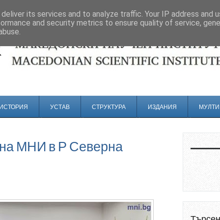
deliver its services and to analyze traffic. Your IP address and 
formance and security metrics to ensure quality of service, gen
abuse.
ИСТОРИЯ
УСТАВ
СТРУКТУРА
ИЗДАНИЯ
МУЛТИ
 на МНИ в Р Северна
Търсе