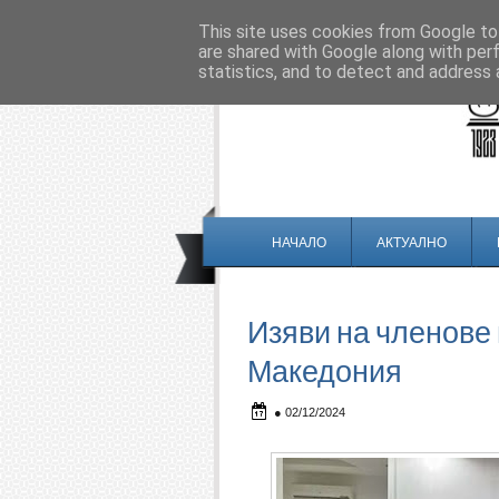
This site uses cookies from Google to 
are shared with Google along with per
statistics, and to detect and address 
НАЧАЛО
АКТУАЛНО
Изяви на членове
Македония
●
02/12/2024