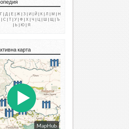
лопедия
Г
|
Д
|
Е
|
Ж
|
З
|
И
|
Й
|
К
|
Л
|
М
|
Н
|
С
|
Т
|
У
|
Ф
|
Х
|
Ч
|
Ц
|
Ш
|
Щ
|
Ъ
|
Ь
|
Ю
|
Я
ктивна карта