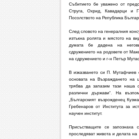
Събитието бе уважено от предс
Струга, Охрид, Кавадарци и Г
Посолството на Република Българ
След словото на генералния конс
изтъкна ролята и мястото на ви
думата бе дадена на негови
сдружението на родовете от Мак
на сдружението и г-н Петър Мут
В изказването си П. Мутафчиев 
основата на Възраждането на ц
трябва да запазим тази наша 
различни държави“. На възпо
„Българският възрожденец Кузма
Гребенаров от Института за ис
научен институт.
Присъстващите се запознаха 
проследяват живота и делата на