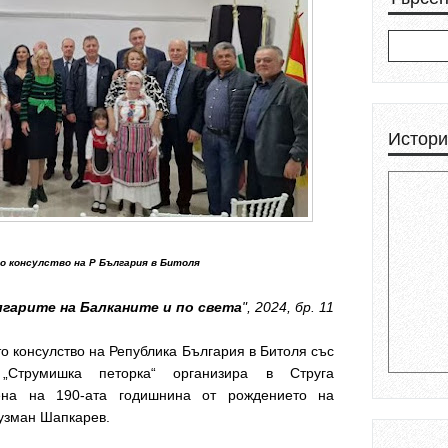
Истори
о консулство на Р България в Битоля
гарите на Балканите и по света
", 2024, бр. 11
о консулство на Република България в Битоля със
„Струмишка петорка“ организира в Струга
тена на 190-ата годишнина от рождението на
Кузман Шапкарев.