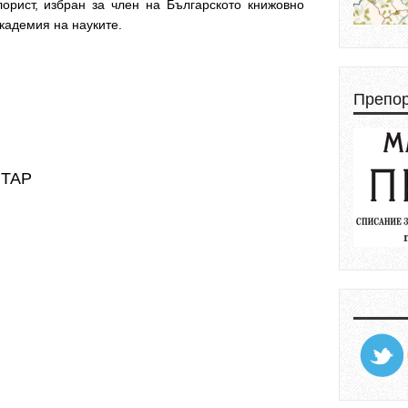
орист, избран за член на Българското книжовно
кадемия на науките.
Препо
НТАР