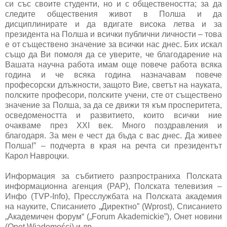
си със своите студенти, но и с обществеността; за да
следите обществения живот в Полша и да
дисциплинирате и да вдигате висока летва и за
президента на Полша и всички публични личности – това
е от съществено значение за всички нас днес. Бих искал
също да Ви помоля да се уверите, че благодарение на
Вашата научна работа имам още повече работа всяка
година и че всяка година назначавам повече
професорски длъжности, защото Вие, светът на науката,
полските професори, полските учени, сте от съществено
значение за Полша, за да се движи тя към просперитета,
осведомеността и развитието, които всички ние
очакваме през XXI век. Много поздравления и
благодаря. За мен е чест да бъда с вас днес. Да живее
Полша!” – подчерта в края на речта си президентът
Карол Навроцки.
Информация за събитието разпространиха Полската
информационна агенция (PAP), Полската телевизия –
Инфо (TVP-Info), Пресслужбата на Полската академия
на науките, Списанието „Директно” (Wprost), Списанието
„Академичен форум“ („Forum Akademickie”), Онет новини
(Onet Wiadomości) и др.