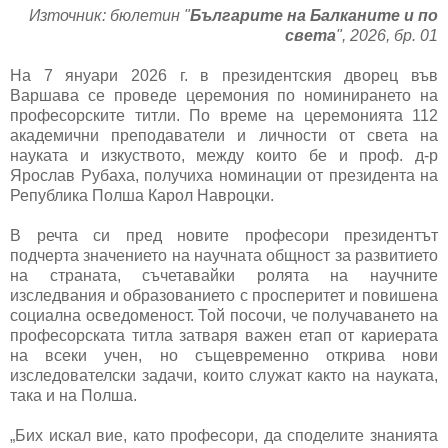
Източник: бюлетин "
Българите на Балканите и по
света
", 2026, бр. 01
На 7 януари 2026 г. в президентския дворец във
Варшава се проведе церемония по номинирането на
професорските титли. По време на церемонията 112
академични преподаватели и личности от света на
науката и изкуството, между които бе и проф. д-р
Ярослав Рубаха, получиха номинации от президента на
Република Полша Карол Навроцки.
В речта си пред новите професори президентът
подчерта значението на научната общност за развитието
на страната, съчетавайки ролята на научните
изследвания и образованието с просперитет и повишена
социална осведоменост. Той посочи, че получаването на
професорската титла затваря важен етап от кариерата
на всеки учен, но същевременно открива нови
изследователски задачи, които служат както на науката,
така и на Полша.
„Бих искал вие, като професори, да споделите знанията