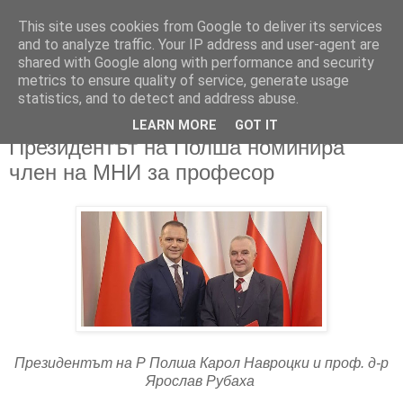
This site uses cookies from Google to deliver its services
and to analyze traffic. Your IP address and user-agent are
shared with Google along with performance and security
metrics to ensure quality of service, generate usage
▼
statistics, and to detect and address abuse.
LEARN MORE
GOT IT
22/01/2026
Президентът на Полша номинира
член на МНИ за професор
Президентът на Р Полша Карол Навроцки и проф. д-р
Ярослав Рубаха