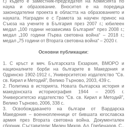
г.) където е заместник-председател на Комисията по
наука и образование. Вносител е на поредица
законодателни проекта в областта на образованието и
науката. Награден е с Грамота за научен принос на
Съюза на учените в България през 2007 г.; юбилеен
медал „100 години независима България“ през 2008 г.;
медал „100 години Първа световна война“ – 2018 г.;
медал „75 години от Втората световна война“ – 2020 г.
Основни публикации:
1. С кръст и меч. Българската Екзархия, ВМОРО и
националните борби на българите в Македония и
Одринско 1902-1912 г., Университетско издателство “Св.
св. Кирил и Методий”, Велико Търново, 2003, 439 с.
2. Политика в историята. Новата българска история и
македонската историография 1944 – 2005 г.
Университетско издателство “Св. св. Кирил и Методий”,
Велико Търново, 2006, 338 с.
3. Освобождаването на българи от Вардарска
Македония – военнопленници от бившата югославска
армия през Втората световна война. Документален
сборник. Съставители: Милен Михов, Ал. Гребенаров, С.,