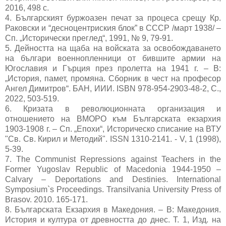
2016, 498 с.
4. Българският буржоазен печат за процеса срещу Кр.
Раковски и “десноцентриския блок” в СССР /март 1938/ –
Сп. „Исторически преглед“, 1991, № 9, 79-91.
5. Дейността на щаба на войската за освобождаването
на българи военнопленници от бившите армии на
Югославия и Гърция през пролетта на 1941 г. – В:
„История, памет, промяна. Сборник в чест на професор
Ангел Димитров“. БАН, ИИИ. ISBN 978-954-2903-48-2, С.,
2022, 503-519.
6. Кризата в революционната организация и
отношението на ВМОРО към Българската екзархия
1903-1908 г. – Сп. „Епохи“, Историческо списание на ВТУ
"Св. Св. Кирил и Методий". ISSN 1310-2141. - V, 1 (1998),
5-39.
7. The Communist Repressions against Teachers in the
Former Yugoslav Republic of Macedonia 1944-1950 –
Calvary – Deportations and Destinies. International
Symposium`s Proceedings. Transilvania University Press of
Brasov. 2010. 165-171.
8. Българската Екзархия в Македония. – В: Македония.
История и култура от древността до днес. Т. 1, Изд. на