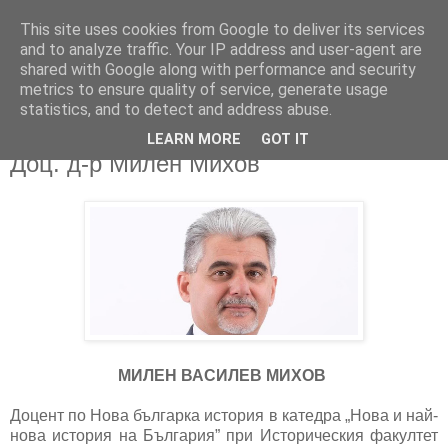
This site uses cookies from Google to deliver its services
and to analyze traffic. Your IP address and user-agent are
shared with Google along with performance and security
metrics to ensure quality of service, generate usage
▼
statistics, and to detect and address abuse.
LEARN MORE
GOT IT
10/03/2026
Доц. д-р Милен Михов
МИЛЕН ВАСИЛЕВ МИХОВ
Доцент по Нова българка история в катедра „Нова и най-
нова история на България” при Историческия факултет