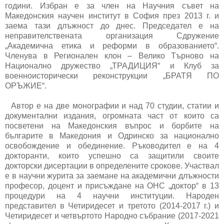
години. Избран е за член на Научния съвет на
Македонския научен институт в София през 2013 г. и
заема тази длъжност до днес. Председател е на
неправителствената организация Сдружение
„Академична етика и реформи в образованието“.
Членува в Регионален клон – Велико Търново на
Национално дружество „ТРАДИЦИЯ“ и Клуб за
военноисторически реконструкции „БРАТЯ ПО
ОРЪЖИЕ“.
Автор е на две монографии и над 70 студии, статии и
документални издания, огромната част от които са
посветени на Македонския въпрос и борбите на
българите в Македония и Одринско за национално
освобождение и обединение. Ръководител е на 4
докторанти, които успешно са защитили своите
докторски дисертации в определените срокове. Участвал
е в научни журита за заемане на академични длъжности
професор, доцент и присъждане на ОНС „доктор“ в 13
процедури на 4 научни институции. Народен
представител в Четиридесет и третото (2014-2017 г.) и
Четиридесет и четвъртото Народно събрание (2017-2021