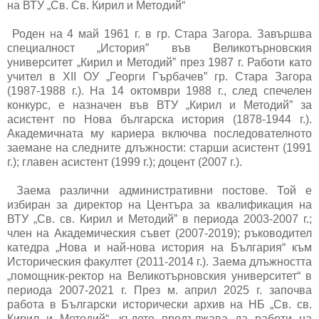
на ВТУ „Св. Св. Кирил и Методий“
Роден на 4 май 1961 г. в гр. Стара Загора. Завършва
специалност „История” във Великотърновския
университет „Кирил и Методий” през 1987 г. Работи като
учител в ХII ОУ „Георги Гърбачев” гр. Стара Загора
(1987-1988 г.). На 14 октомври 1988 г., след спечелен
конкурс, е назначен във ВТУ „Кирил и Методий” за
асистент по Нова българска история (1878-1944 г.).
Академичната му кариера включва последователното
заемане на следните длъжности: старши асистент (1991
г.); главен асистент (1999 г.); доцент (2007 г.).
Заема различни административни постове. Той е
избиран за директор на Центъра за квалификация на
ВТУ „Св. св. Кирил и Методий” в периода 2003-2007 г.;
член на Академическия съвет (2007-2019); ръководител
катедра „Нова и най-нова история на България“ към
Историческия факултет (2011-2014 г.). Заема длъжността
„помощник-ректор на Великотърновския университет“ в
периода 2007-2021 г. През м. април 2025 г. започва
работа в Български исторически архив на НБ „Св. св.
Кирил и Методий“, където продължава да работи на