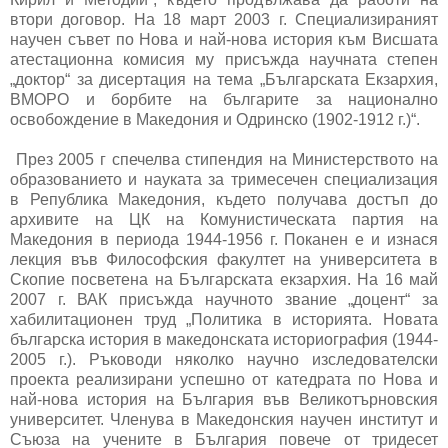
втори договор. На 18 март 2003 г. Специализираният
научен съвет по Нова и най-нова история към Висшата
атестационна комисия му присъжда научната степен
„доктор“ за дисертация на тема „Българската Екзархия,
ВМОРО и борбите на българите за национално
освобождение в Македония и Одринско (1902-1912 г.)“.
През 2005 г спечелва стипендия на Министерството на
образованието и науката за тримесечен специализация
в Република Македония, където получава достъп до
архивите на ЦК на Комунистическата партия на
Македония в периода 1944-1956 г. Поканен е и изнася
лекция във Философския факултет на университета в
Скопие посветена на Българската екзархия. На 16 май
2007 г. ВАК присъжда научното звание „доцент“ за
хабилитационен труд „Политика в историята. Новата
българска история в македонската историография (1944-
2005 г.). Ръководи няколко научно изследователски
проекта реализирани успешно от катедрата по Нова и
най-нова история на България във Великотърновския
университет. Членува в Македонския научен институт и
Съюза на учените в България повече от тридесет