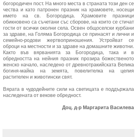
богородичен пост. На много места в страната този ден се
чества и като патронен празник на храмовете, носещи
името на св. Богородица. Храмовите празници
обикновено са съчетани със сборове, на които се стичат
гости от всички околни села. Освен общоселски курбани
за здраве, на Голяма Богородица се принасят и лични и
семейно-родови жертвоприношения. Устройват се
оброци на местности и за здраве на домашните животни.
Както във вярванията за Богородица, така и в
обредността на нейния празник прозира божественото
женско начало, наследено от древнотракийската Велика
богиня-майка на земята, повелителка на целия
растителен и животински свят.
Вярата в чудодейните сили на светицата е поддържала
наследената от векове обредност.
Доц. д-р Маргарита Василева