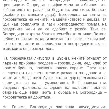
грешниците. Според апокрифни молитви и баяния тя е
избавителка от различни бедствия, зли сили, болести
(особено на малките деца). Богородица се смята за
покровителка на жените, на майчинството и децата. Тя
бди над родилката и пази новороденото; помага на
бездетните жени да се сдобият с рожба. Така св.
Богородица закриля брака и семейното огнище. Затова
нейният празник, макар и почитан от всички, се тачи най-
вече от жените и по-специално от неотродилите се, т.е.
тези, които още раждат деца.
На празничната литургия в църква жените отнасят от
първите прибрани плодове – грозде, диня, мед, хляб от
новото брашно, понякога прясно сирене. След като
свещеникът ги освети, жените раздават за здраве и за
мъртвите. Бездетните булки оставят дар пред иконата на
светицата, за да я умилостивят. В Търновско пък
раздават крайчетата за здраве на воловете. Така се
открива още една черта в образа на Богородица –
покровителка на добитъка.
На Голяма Богородица завършва двуседмичният