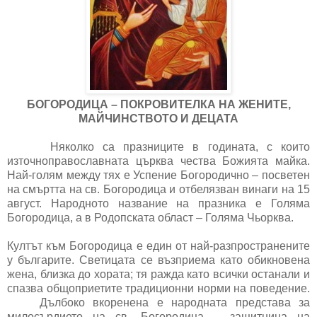
БОГОРОДИЦА – ПОКРОВИТЕЛКА НА ЖЕНИТЕ,
МАЙЧИНСТВОТО И ДЕЦАТА
Няколко са празниците в годината, с които
източноправославната църква чества Божията майка.
Най-голям между тях е Успение Богородично – посветен
на смъртта на св. Богородица и отбелязван винаги на 15
август. Народното название на празника е Голяма
Богородица, а в Родопската област – Голяма Чьорква.
Култът към Богородица е един от най-разпространените
у българите. Светицата се възприема като обикновена
жена, близка до хората; тя ражда като всички останали и
спазва общоприетите традиционни норми на поведение.
Дълбоко вкоренена е народната представа за
милосърдието на св. Богородица – защитница на