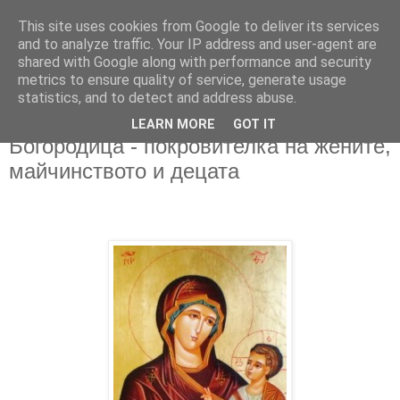
This site uses cookies from Google to deliver its services
and to analyze traffic. Your IP address and user-agent are
shared with Google along with performance and security
metrics to ensure quality of service, generate usage
▼
statistics, and to detect and address abuse.
LEARN MORE
GOT IT
15/08/2014
Богородица - покровителка на жените,
майчинството и децата