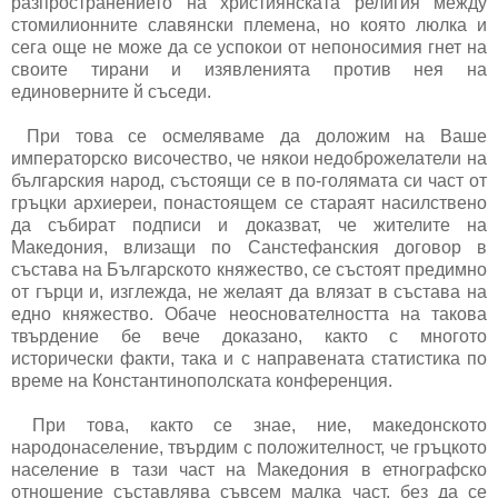
разпространението на християнската религия между
стомилионните славянски племена, но която люлка и
сега още не може да се успокои от непоносимия гнет на
своите тирани и изявленията против нея на
единоверните й съседи.
При това се осмеляваме да доложим на Ваше
императорско височество, че някои недоброжелатели на
българския народ, състоящи се в по-голямата си част от
гръцки архиереи, понастоящем се стараят насилствено
да събират подписи и доказват, че жителите на
Македония, влизащи по Санстефанския договор в
състава на Българското княжество, се състоят предимно
от гърци и, изглежда, не желаят да влязат в състава на
едно княжество. Обаче неоснователността на такова
твърдение бе вече доказано, както с многото
исторически факти, така и с направената статистика по
време на Константинополската конференция.
При това, както се знае, ние, македонското
народонаселение, твърдим с положителност, че гръцкото
население в тази част на Македония в етнографско
отношение съставлява съвсем малка част, без да се