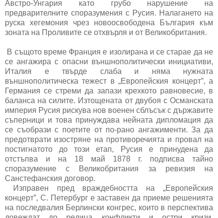
Австро-Унгария като грубо нарушение на
предварителните споразумения с Русия. Налагането на
руска хегемония чрез новоосвободена България към
зоната на Проливите се отхвърля и от Великобритания.
В същото време Франция е изолирана и се старае да не
се ангажира с опасни външнополитически инициативи,
Италия е твърде слаба и няма нужната
външнополитическа тежест в „Европейския концерт”, а
Германия се стреми да запази крехкото равновесие, в
баланса на силите. Изтощената от двубоя с Османската
империя Русия рискува нов военен сблъсък с държавите
съперници и това принуждава нейната дипломация да
се съобрази с поетите от по-рано ангажименти. За да
предотврати изостряне на противоречията и провал на
постигнатото до този етап, Русия е принудена да
отстъпва и на 18 май 1878 г. подписва тайно
споразумение с Великобритания за ревизия на
Санстефанския договор.
Изправен пред враждебността на „Европейския
концерт”, С. Петербург е заставен да приеме решенията
на последвалия Берлински конгрес, които в перспектива
довеждат до редица конфликти и остри кризи.