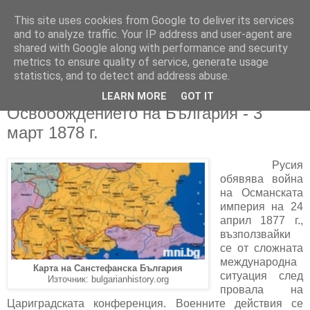
This site uses cookies from Google to deliver its services
and to analyze traffic. Your IP address and user-agent are
shared with Google along with performance and security
metrics to ensure quality of service, generate usage
▼
statistics, and to detect and address abuse.
LEARN MORE
GOT IT
03/03/2026
Освобождението на България - 3
март 1878 г.
Русия
обявява война
на Османската
империя на 24
април 1877 г.,
възползвайки
се от сложната
международна
Карта на Санстефанска България
ситуация след
Източник: bulgarianhistory.org
провала на
Цариградската конференция. Военните действия се