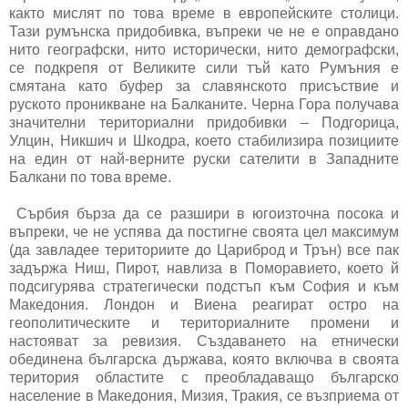
както мислят по това време в европейските столици.
Тази румънска придобивка, въпреки че не е оправдано
нито географски, нито исторически, нито демографски,
се подкрепя от Великите сили тъй като Румъния е
смятана като буфер за славянското присъствие и
руското проникване на Балканите. Черна Гора получава
значителни териториални придобивки – Подгорица,
Улцин, Никшич и Шкодра, което стабилизира позициите
на един от най-верните руски сателити в Западните
Балкани по това време.
Сърбия бърза да се разшири в югоизточна посока и
въпреки, че не успява да постигне своята цел максимум
(да завладее териториите до Цариброд и Трън) все пак
задържа Ниш, Пирот, навлиза в Поморавието, което й
подсигурява стратегически подстъп към София и към
Македония. Лондон и Виена реагират остро на
геополитическите и териториалните промени и
настояват за ревизия. Създаването на етнически
обединена българска държава, която включва в своята
територия областите с преобладаващо българско
население в Македония, Мизия, Тракия, се възприема от