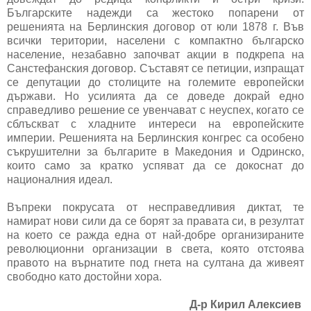
Българските надежди са жестоко попарени от
решенията на Берлинския договор от юли 1878 г. Във
всички територии, населени с компактно българско
население, незабавно започват акции в подкрепа на
Санстефанския договор. Съставят се петиции, изпращат
се депутации до столиците на големите европейски
държави. Но усилията да се доведе докрай едно
справедливо решение се увенчават с неуспех, когато се
сблъскват с хладните интереси на европейските
империи. Решенията на Берлинския конгрес са особено
съкрушителни за българите в Македония и Одринско,
които само за кратко успяват да се докоснат до
националния идеал.
Въпреки покрусата от несправедливия диктат, те
намират нови сили да се борят за правата си, в резултат
на което се ражда една от най-добре организираните
революционни организации в света, която отстоява
правото на върнатите под гнета на султана да живеят
свободно като достойни хора.
Д-р Кирил Алексиев