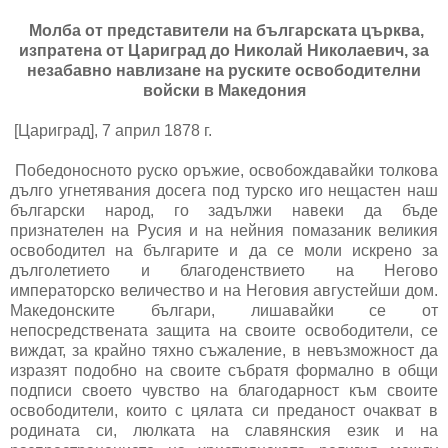
Молба от представители на българската църква,
изпратена от Цариград до Николай Николаевич, за
незабавно навлизане на руските освободителни
войски в Македония
[Цариград], 7 април 1878 г.
Победоносното руско оръжие, освобождавайки толкова
дълго угнетявания досега под турско иго нещастен наш
български народ, го задължи навеки да бъде
признателен на Русия и на нейния помазаник великия
освободител на българите и да се моли искрено за
дълголетието и благоденствието на Негово
императорско величество и на Неговия августейши дом.
Македонските българи, лишавайки се от
непосредствената защита на своите освободители, се
виждат, за крайно тяхно съжаление, в невъзможност да
изразят подобно на своите събратя формално в общи
подписи своето чувство на благодарност към своите
освободители, които с цялата си преданост очакват в
родината си, люлката на славянския език и на