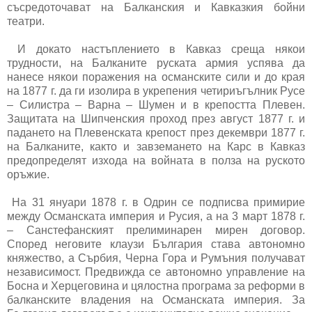
съсредоточават на Балканския и Кавказкия бойни
театри.
И докато настъплението в Кавказ среща някои
трудности, на Балканите руската армия успява да
нанесе някои поражения на османските сили и до края
на 1877 г. да ги изолира в укрепения четириъгълник Русе
– Силистра – Варна – Шумен и в крепостта Плевен.
Защитата на Шипченския проход през август 1877 г. и
падането на Плевенската крепост през декември 1877 г.
на Балканите, както и завземането на Карс в Кавказ
предопределят изхода на войната в полза на руското
оръжие.
На 31 януари 1878 г. в Одрин се подписва примирие
между Османската империя и Русия, а на 3 март 1878 г.
– Санстефанският прелиминарен мирен договор.
Според неговите клаузи България става автономно
княжество, а Сърбия, Черна Гора и Румъния получават
независимост. Предвижда се автономно управление на
Босна и Херцеговина и цялостна програма за реформи в
балканските владения на Османската империя. За