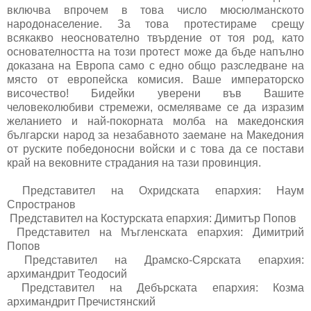
включва впрочем в това число мюсюлманското
народонаселение. За това протестираме срещу
всякакво неоснователно твърдение от тоя род, като
основателността на този протест може да бъде напълно
доказана на Европа само с едно общо разследване на
място от европейска комисия. Ваше императорско
височество! Бидейки уверени във Вашите
человеколюбиви стремежи, осмеляваме се да изразим
желанието и най-покорната молба на македонския
български народ за незабавното заемане на Македония
от руските победоносни войски и с това да се постави
край на вековните страдания на тази провинция.
Представител на Охридската епархия: Наум
Спространов
Представител на Костурската епархия: Димитър Попов
Представител на Мъгленската епархия: Димитрий
Попов
Представител на Драмско-Сярската епархия:
архимандрит Теодосий
Представител на Дебърската епархия: Козма
архимандрит Пречистянский