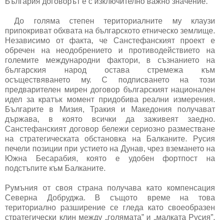
България договорът е с изключително важно значение.
До голяма степен териториалните му клаузи
припокриват обхвата на българското етническо землище.
Независимо от факта, че Санстефанският проект е
обречен на неодобрението и противодействието на
големите международни фактори, в съзнанието на
българския народ остава стремежа към
осъществяването му. С подписването на този
предварителен мирен договор българският национален
идел за кратък момент придобива реални измерения.
Българите в Мизия, Тракия и Македония получават
държава, в която всички да заживеят заедно.
Санстефанският договор бележи сериозно разместване
на стратегическата обстановка на Балканите. Русия
печели позиции при устието на Дунав, чрез вземането на
Южна Бесарабия, която е удобен фортпост на
подстъпите към Балканите.
Румъния от своя страна получава като компенсация
Северна Добруджа. В същото време на това
териториално разширение се гледа като своеобразен
стратегически клин между „голямата” и „малката Русия”,