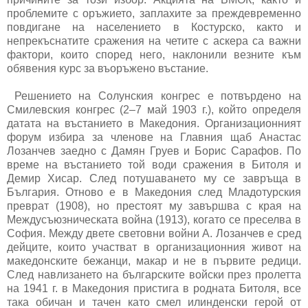
проблемите с оръжието, заплахите за преждевременно
повдигане на населението в Костурско, както и
непрекъснатите сражения на четите с аскера са важни
фактори, които според него, наклонили везните към
обявения курс за въоръжено въстание.
Решението на Солунския конгрес е потвърдено на
Смилевския конгрес (2–7 май 1903 г.), който определя
датата на въстанието в Македония. Организационният
форум избира за членове на Главния щаб Анастас
Лозанчев заедно с Дамян Груев и Борис Сарафов. По
време на въстанието той води сражения в Битоля и
Демир Хисар. След потушаването му се завръща в
България. Отново е в Македония след Младотурския
преврат (1908), но престоят му завършва с края на
Междусъюзническата война (1913), когато се преселва в
София. Между двете световни войни А. Лозанчев е сред
дейците, които участват в организационния живот на
македонските бежанци, макар и не в първите редици.
След навлизането на българските войски през пролетта
на 1941 г. в Македония пристига в родната Битоля, все
така обичан и тачен като смел илинденски герой от