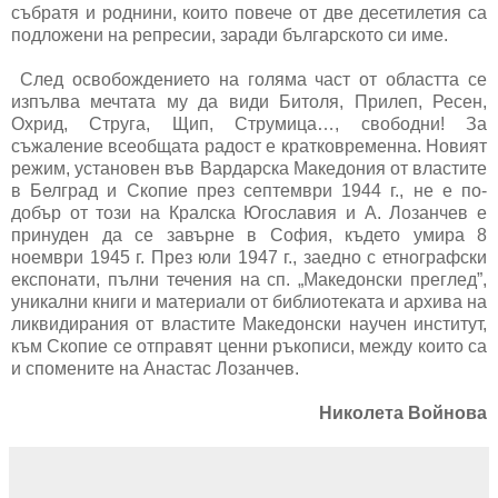
събратя и роднини, които повече от две десетилетия са
подложени на репресии, заради българското си име.
След освобождението на голяма част от областта се
изпълва мечтата му да види Битоля, Прилеп, Ресен,
Охрид, Струга, Щип, Струмица…, свободни! За
съжаление всеобщата радост е кратковременна. Новият
режим, установен във Вардарска Македония от властите
в Белград и Скопие през септември 1944 г., не е по-
добър от този на Кралска Югославия и А. Лозанчев е
принуден да се завърне в София, където умира 8
ноември 1945 г. През юли 1947 г., заедно с етнографски
експонати, пълни течения на сп. „Македонски преглед”,
уникални книги и материали от библиотеката и архива на
ликвидирания от властите Македонски научен институт,
към Скопие се отправят ценни ръкописи, между които са
и спомените на Анастас Лозанчев.
Николета Войнова