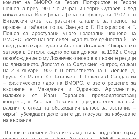
комитет на ВМОРО са Георги Попхристов и Георги
Пешев, а през 1901 г. е избран и Георги Сугарев. След
избухналата Йосифова афера от февруари 1902 г. в
Битолския окръг са разкрити каналите за пренос на
оръжие и тайната поща. Заедно с Г. Попхристов и Г.
Пешев са арестувани много нелегални членове на
ВМОРО, което нанася силен удар върху дейността й. Не
след дълго е арестуван и Анастас Лозанчев. Откаран е в
затвора в Битоля, където остава до края на 1902 г. След
освобождението му Лозанчев отново е в първите редици
на движението. Делегат е на Солунския конгрес, свикан
на 2–4 януари 1903 г. В отсъствието на Г. Делчев, Д.
Груев, Хр. Матов, Хр. Татарчев, П. Тошев и Я. Сандански
– фактическото ядро на ВМОРО, е взето решение за
въстание в Македония и Одринско. Аргументите,
изложени от Иван Гарванов, председателстващ
конгреса, и Анастас Лозанчев, „представител на най-
важния с оглед на обсъждания въпрос за въстание –
окръг”, убеждават делегатите да гласуват за избухване
на въстание.
В своите спомени Лозанчев акцентира подробно върху
причините за този избор. Акцията на ВМОК, както и