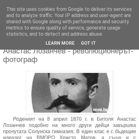
This site uses cookies from Google to deliver its services
and to analyze traffic. Your IP address and user-agent are
shared with Google along with performance and security
metrics to ensure quality of service, generate usage
▼
statistics, and to detect and address abuse.
LEARN MORE
GOT IT
09/04/2016
Анастас Лозанчев - революционерът-
фотограф
Роденият на 8 април 1870 г. в Битоля Анастас
Лозанчев подобно на много други дейци завършва
прочутата Солунска гимназия. В един клас е с бъдещия
идеолог на ВМОРО Христо Матов, а също и с