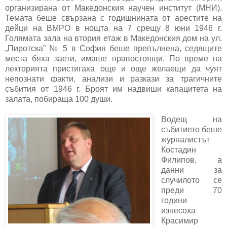
организирана от Македонския научен институт (МНИ).
Темата беше свързана с годишнината от арестите на
дейци на ВМРО в нощта на 7 срещу 8 юни 1946 г.
Голямата зала на втория етаж в Македонския дом на ул.
„Пиротска” № 5 в София беше препълнена, седящите
места бяха заети, имаше правостоящи. По време на
лекторията пристигаха още и още желаещи да чуят
непознати факти, анализи и разкази за трагичните
събития от 1946 г. Броят им надвиши капацитета на
залата, побираща 100 души.
Водещ на
събитието беше
журналистът
Костадин
Филипов, а
данни за
случилото се
преди 70
години
изнесоха
Красимир