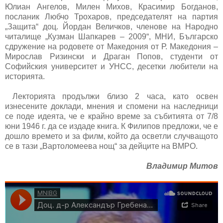
Юлиан Ангелов, Милен Михов, Красимир Богданов,
посланик Любчо Трохаров, председателят на партия
„Защита“ доц. Йордан Величков, членове на Народно
читалище „Кузман Шапкарев – 2009“, МНИ, Българско
сдружение на родовете от Македония от Р. Македония –
Мирослав Ризински и Драган Попов, студенти от
Софийския университет и УНСС, десетки любители на
историята.
Лекторията продължи близо 2 часа, като освен
изнесените доклади, мнения и спомени на наследници
се поде идеята, че е крайно време за събитията от 7/8
юни 1946 г. да се издаде книга. К Филипов предложи, че е
дошло времето и за филм, който да осветли случващото
се в тази „Вартоломеева нощ“ за дейците на ВМРО.
Владимир Митов