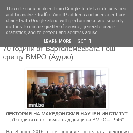
This site uses cookies from Google to deliver its services
and to analyze traffic. Your IP address and user-agent are
shared with Google along with performance and security
metrics to ensure quality of service, generate usage
▼
statistics, and to detect and address abuse.
LEARN MORE
GOT IT
16/06/2016
70 години от Вартоломеевата нощ
срещу ВМРО (Аудио)
ЛЕКТОРИЯ НА МАКЕДОНСКИЯ НАУЧЕН ИНСТИТУТ
„70 години от погромът над дейци на ВМРО – 1946”
На 8 юни 2016 г. се проведе поредната лектория,