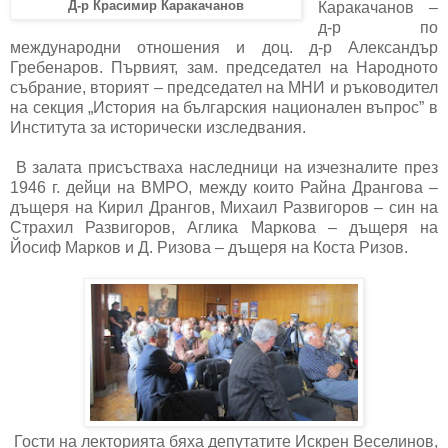
Д-р Красимир Каракачанов
Каракачанов –
д-р по
международни отношения и доц. д-р Александър
Гребенаров. Първият, зам. председател на Народното
събрание, вторият – председател на МНИ и ръководител
на секция „История на българския национален въпрос” в
Института за исторически изследвания.
В залата присъстваха наследници на изчезналите през
1946 г. дейци на ВМРО, между които Райна Дрангова –
дъщеря на Кирил Дрангов, Михаил Развигоров – син на
Страхил Развигоров, Аглика Маркова – дъщеря на
Йосиф Марков и Д. Ризова – дъщеря на Коста Ризов.
Гости на лекторията бяха депутатите Искрен Веселинов,