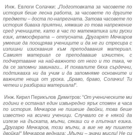
Инж. Евлоги Солачки: „
Подготовката за часовете по
история беше лесна работа, за часовете по другите
предмети – доста по-напрегната. Затова часовете по
история биваха приятни, нямаше го това напрежение
сред учениците, като в час по математика или руски
език, атмосферата – отпусната. Другарят Мечкаров
умееше да поощрява учениците и да не ги стресира с
излишни изисквания към преподавания материал.
Самият материал се преподаваше изчистен, с
подчертаване на най-важното от него и то така, че
да се запомни завинаги... И похвалите бяха сърдечни,
подтикваха ни да учим и да запомняме основните и
важните неща от урока. „Браво, браво, Солачки! Ти
четеш и разбираш материала!
“.
Инж. Кирил Перикълов Димитров: “
От ученическите ми
години е останал един извънредно ярък спомен в часа
по история. Мечкаров не пишеше двойки, това беше
известно на всички ученици. Случвало се е някой да
излезе на дъската, мълчи, сякаш си е глътнал езика.
„Другарю Мечкаров, този мълчи, а вие не му пишете
двойка!“ Мечкаров веднага: „Мълчи – значи мисли! Не си