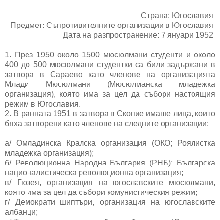
Страна: Югославия
Предмет: Съпротивителните организации в Югославия
Дата на разпространение: 7 януари 1952
1. През 1950 около 1500 мюсюлмани студенти и около
400 до 500 мюсюлмани студентки са били задържани в
затвора в Сараево като членове на организацията
Млади Мюсюлмани (Мюсюлманска младежка
организация), която има за цел да събори настоящия
режим в Югославия.
2. В ранната 1951 в затвора в Скопие имаше лица, които
бяха затворени като членове на следните организации:
а/ Омладинска Кралска организация (ОКО; Роялистка
младежка организация);
б/ Революционна Народна България (РНБ); Българска
националистическа революционна организация;
в/ Гюзея, организация на югославските мюсюлмани,
която има за цел да събори комунистическия режим;
г/ Демократи шиптъри, организация на югославските
албанци;