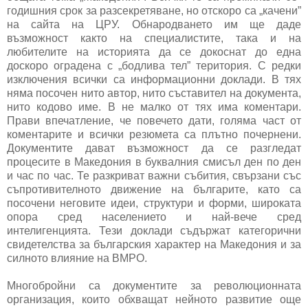
годишния срок за разсекретяване, но отскоро са „качени”
на сайта на ЦРУ. Обнародването им ще даде
възможност както на специалистите, така и на
любителите на историята да се докоснат до една
доскоро оградена с „бодлива тел” територия. С редки
изключения всички са информационни доклади. В тях
няма посочен нито автор, нито съставител на документа,
нито кодово име. В не малко от тях има коментари.
Прави впечатление, че повечето дати, голяма част от
коментарите и всички резюмета са плътно почернени.
Документите дават възможност да се разгледат
процесите в Македония в буквалния смисъл ден по ден
и час по час. Те разкриват важни събития, свързани със
съпротивителното движение на българите, като са
посочени неговите идеи, структури и форми, широката
опора сред населението и най-вече сред
интелигенцията. Тези доклади съдържат категорични
свидетелства за българския характер на Македония и за
силното влияние на ВМРО.
Многобройни са документите за революционната
организация, които обхващат нейното развитие още