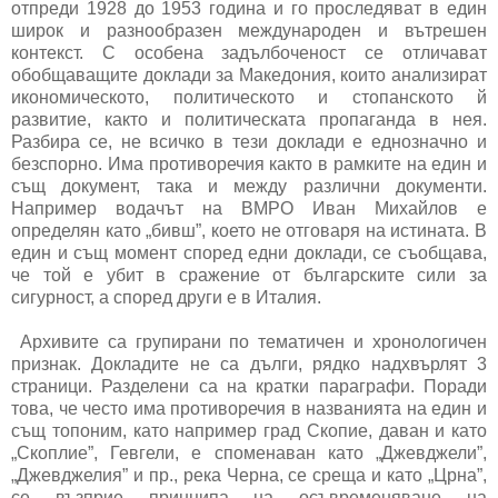
отпреди 1928 до 1953 година и го проследяват в един
широк и разнообразен международен и вътрешен
контекст. С особена задълбоченост се отличават
обобщаващите доклади за Македония, които анализират
икономическото, политическото и стопанското й
развитие, както и политическата пропаганда в нея.
Разбира се, не всичко в тези доклади е еднозначно и
безспорно. Има противоречия както в рамките на един и
същ документ, така и между различни документи.
Например водачът на ВМРО Иван Михайлов е
определян като „бивш”, което не отговаря на истината. В
един и същ момент според едни доклади, се съобщава,
че той е убит в сражение от българските сили за
сигурност, а според други е в Италия.
Архивите са групирани по тематичен и хронологичен
признак. Докладите не са дълги, рядко надхвърлят 3
страници. Разделени са на кратки параграфи. Поради
това, че често има противоречия в названията на един и
същ топоним, като например град Скопие, даван и като
„Скоплие”, Гевгели, е споменаван като „Джевджели”,
„Джевджелия” и пр., река Черна, се среща и като „Црна”,
се възприе принципа на осъвременяване на