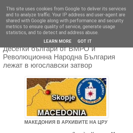
This site uses cookies from Google to deliver its services
and to analyze traffic. Your IP address and user-agent are
shared with Google along with performance and security
metrics to ensure quality of service, generate usage
▼
statistics, and to detect and address abuse.
LEARN MORE
GOT IT
23/03/2017
Десетки българи от ВМРО и
Революционна Народна България
лежат в югославски затвор
МАКЕДОНИЯ В АРХИВИТЕ НА ЦРУ