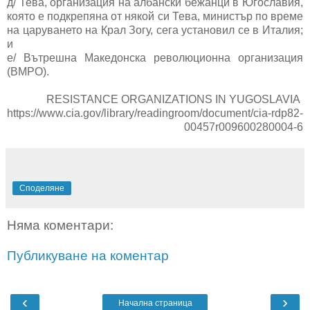
д/ Тева, организация на албански бежанци в Югославия,
която е подкрепяна от някой си Тева, министър по време
на царуването на Крал Зогу, сега установил се в Италия;
и
е/ Вътрешна Македонска революционна организация
(ВМРО).
RESISTANCE ORGANIZATIONS IN YUGOSLAVIA
https://www.cia.gov/library/readingroom/document/cia-rdp82-
00457r009600280004-6
Споделяне
Няма коментари:
Публикуване на коментар
‹
›
Начална страница