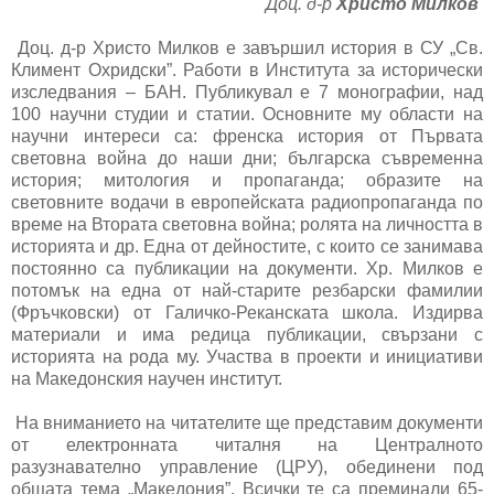
Доц. д-р
Христо Милков
Доц. д-р Христо Милков е завършил история в СУ „Св.
Климент Охридски”. Работи в Института за исторически
изследвания – БАН. Публикувал е 7 монографии, над
100 научни студии и статии. Основните му области на
научни интереси са: френска история от Първата
световна война до наши дни; българска съвременна
история; митология и пропаганда; образите на
световните водачи в европейската радиопропаганда по
време на Втората световна война; ролята на личността в
историята и др. Една от дейностите, с които се занимава
постоянно са публикации на документи. Хр. Милков е
потомък на една от най-старите резбарски фамилии
(Фръчковски) от Галичко-Реканската школа. Издирва
материали и има редица публикации, свързани с
историята на рода му. Участва в проекти и инициативи
на Македонския научен институт.
На вниманието на читателите ще представим документи
от електронната читалня на Централното
разузнавателно управление (ЦРУ), обединени под
общата тема „Македония”. Всички те са преминали 65-