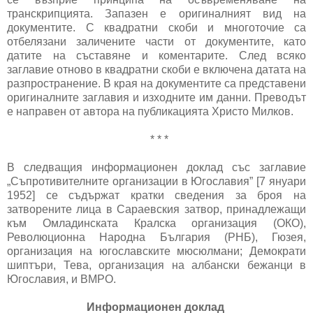
транскрипцията. Запазен е оригиналният вид на
документите. С квадратни скоби и многоточие са
отбелязани заличените части от документите, като
датите на съставяне и коментарите. След всяко
заглавие отново в квадратни скоби е включена датата на
разпространение. В края на документите са представени
оригиналните заглавия и изходните им данни. Преводът
е направен от автора на публикацията Христо Милков.
* * *
В следващия информационен доклад със заглавие
„Съпротивителните организации в Югославия” [7 януари
1952] се съдържат кратки сведения за броя на
затворените лица в Сараевския затвор, принадлежащи
към Омладинската Кралска организация (ОКО),
Революционна Народна България (РНБ), Гюзея,
организация на югославските мюсюлмани; Демократи
шиптъри, Тева, организация на албански бежанци в
Югославия, и ВМРО.
Информационен доклад