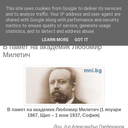
This site uses cookies from Google to deliver its services
and to analyze traffic. Your IP address and user-agent are
shared with Google along with performance and security
metrics to ensure quality of service, generate usage
▼
statistics, and to detect and address abuse.
LEARN MORE
GOT IT
01/06/2017
В памет на академик Любомир
Милетич
В памет на академик Любомир Милетич (1 януари
1867, Щип – 1 юни 1937, София)
Доц. д-р Александър Гребенаров