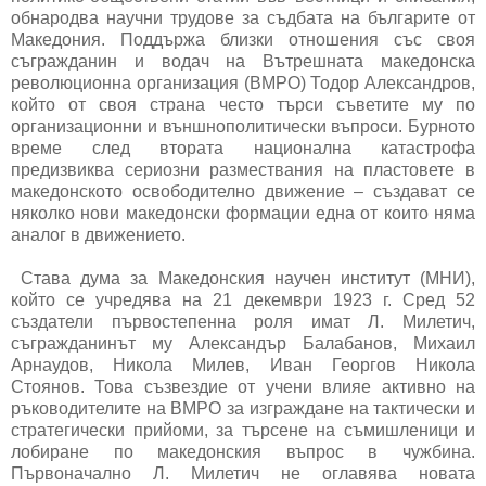
обнародва научни трудове за съдбата на българите от
Македония. Поддържа близки отношения със своя
съгражданин и водач на Вътрешната македонска
революционна организация (ВМРО) Тодор Александров,
който от своя страна често търси съветите му по
организационни и външнополитически въпроси. Бурното
време след втората национална катастрофа
предизвиква сериозни размествания на пластовете в
македонското освободително движение – създават се
няколко нови македонски формации една от които няма
аналог в движението.
Става дума за Македонския научен институт (МНИ),
който се учредява на 21 декември 1923 г. Сред 52
създатели първостепенна роля имат Л. Милетич,
съгражданинът му Александър Балабанов, Михаил
Арнаудов, Никола Милев, Иван Георгов Никола
Стоянов. Това съзвездие от учени влияе активно на
ръководителите на ВМРО за изграждане на тактически и
стратегически прийоми, за търсене на съмишленици и
лобиране по македонския въпрос в чужбина.
Първоначално Л. Милетич не оглавява новата