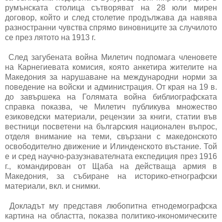
румънската столица сътворяват на 28 юли мирен
договор, който и след столетие продължава да навява
разностранни чувства спрямо виновниците за случилото
се през лятото на 1913 г.
След загубената война Милетич подпомага членовете
на Карнегиевата комисия, която анкетира жителите на
Македония за нарушаване на международни норми за
поведение на войски и администрация. От края на 19 в.
до завършека на Голямата война библиографската
справка показва, че Милетич публикува множество
езиковедски материали, рецензии за книги, статии във
вестници посветени на българския национален въпрос,
отделя внимание на теми, свързани с македонското
освободително движение и Илинденското въстание. Той
е и сред научно-разузнавателната експедиция през 1916
г., командирован от Щаба на действаща армия в
Македония, за събиране на историко-етнографски
материали, вкл. и снимки.
Докладът му представя любопитна етнодемографска
картина на областта, показва политико-икономическите