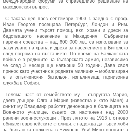
международни форуми за справедливо решаване на
македонския въпрос.
С такава цел през септември 1903 г. заедно с проф.
Иван Георгов посещава Петербург, Лондон и Рим.
Двамата учени търсят помощ, вкл. храни и дрехи за
бедстващото население в Македония. Събраните
парични средства – над 600 000 лв., са използвани за
закупуване на храна и дрехи за населението в Битолско
след погрома на въстанието. По време на Балканската
война е в редиците на българската армия, независимо
че след 3 месеца ще навърши 50 години. Дава своя
принос като участник в родната милиция – мобилизиран
е в опълченския батальон, изпълняващ гарнизонна
служба в София.
Голяма част от семейството му – съпругата Мария,
двете дъщери Олга и Мария (известна и като Маня) и
синът му Владимир работят денонощно в болницата на
Военното училище, където са настанени над 2000
ранени военнослужещи . През лятото на 1913 г. отново
обикаля европейските столици, с надежда да търси лоби
за българска подкрепа в Букурещ. Уви! Миротворците в