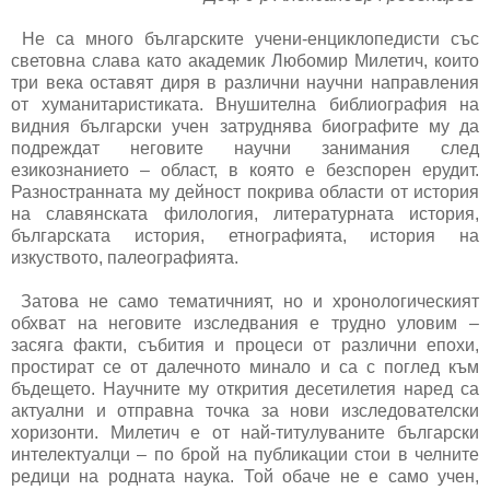
Не са много българските учени-енциклопедисти със
световна слава като академик Любомир Милетич, които
три века оставят диря в различни научни направления
от хуманитаристиката. Внушителна библиография на
видния български учен затруднява биографите му да
подреждат неговите научни занимания след
езикознанието – област, в която е безспорен ерудит.
Разностранната му дейност покрива области от история
на славянската филология, литературната история,
българската история, етнографията, история на
изкуството, палеографията.
Затова не само тематичният, но и хронологическият
обхват на неговите изследвания е трудно уловим –
засяга факти, събития и процеси от различни епохи,
простират се от далечното минало и са с поглед към
бъдещето. Научните му открития десетилетия наред са
актуални и отправна точка за нови изследователски
хоризонти. Милетич е от най-титулуваните български
интелектуалци – по брой на публикации стои в челните
редици на родната наука. Той обаче не е само учен,