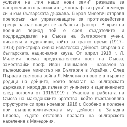
условия на „тия наши нови земи”, разказва за
настроението в различните „етнографски групи” помежду
си и към българската държава. В края Милетич отправя
препоръки към управляващите за противодействие
срещу разрастващия се албански фактор . В края на
военния период той е сред създателите и
подпредседател на Съюза на българските учени,
писатели и художници, който за кратко време (1917–
1918) регистрира силна издателска дейност, свързана с
българската национална кауза. От април 1918 г. Л.
Милетич поема председателския пост на Съюза,
замествайки проф. Иван Шишманов – назначен за
пълномощен министър на България в Украйна . След
Първата световна война Л. Милетич отново е в първите
редици на дейците, които помагат на българската
държава и народ да излезе от унинието и вцепенението
след погрома от 1918/1919 г. Участва в работата на
Съюза на македонските братства, който възстановява
структурите си през ноември 1918 г. Особено е полезен
при външнополитическата му дейност в Западна
Европа, където отстоява правата на българското
население в Македония.