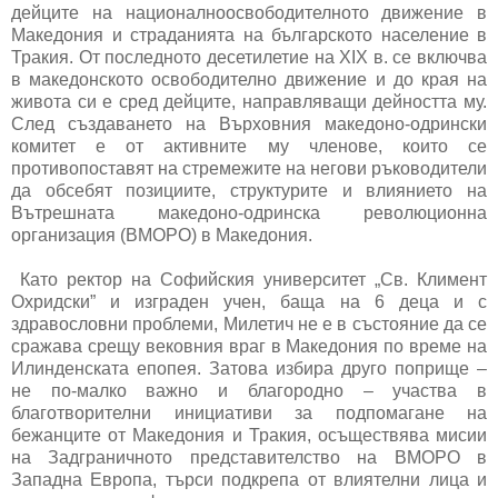
дейците на националноосвободителното движение в
Македония и страданията на българското население в
Тракия. От последното десетилетие на XIX в. се включва
в македонското освободително движение и до края на
живота си е сред дейците, направляващи дейността му.
След създаването на Върховния македоно-одрински
комитет е от активните му членове, които се
противопоставят на стремежите на негови ръководители
да обсебят позициите, структурите и влиянието на
Вътрешната македоно-одринска революционна
организация (ВМОРО) в Македония.
Като ректор на Софийския университет „Св. Климент
Охридски” и изграден учен, баща на 6 деца и с
здравословни проблеми, Милетич не е в състояние да се
сражава срещу вековния враг в Македония по време на
Илинденската епопея. Затова избира друго поприще –
не по-малко важно и благородно – участва в
благотворителни инициативи за подпомагане на
бежанците от Македония и Тракия, осъществява мисии
на Задграничното представителство на ВМОРО в
Западна Европа, търси подкрепа от влиятелни лица и