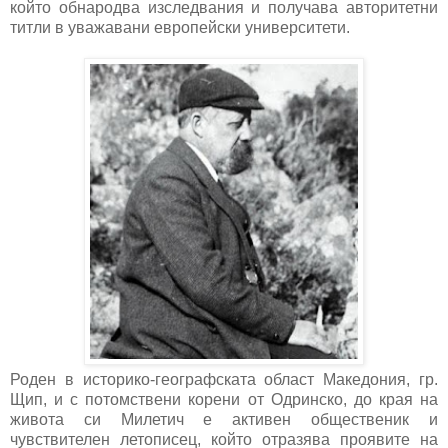
който обнародва изследвания и получава авторитетни
титли в уважавани европейски университети.
Роден в историко-географската област Македония, гр.
Щип, и с потомствени корени от Одринско, до края на
живота си Милетич е активен общественик и
чувствителен летописец, който отразява проявите на