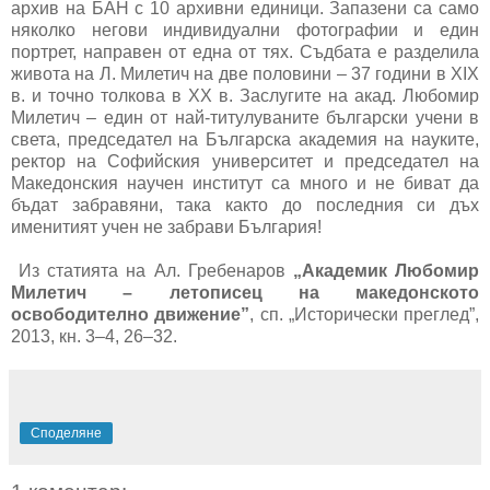
архив на БАН с 10 архивни единици. Запазени са само
няколко негови индивидуални фотографии и един
портрет, направен от една от тях. Съдбата е разделила
живота на Л. Милетич на две половини – 37 години в XIX
в. и точно толкова в XX в. Заслугите на акад. Любомир
Милетич – един от най-титулуваните български учени в
света, председател на Българска академия на науките,
ректор на Софийския университет и председател на
Македонския научен институт са много и не биват да
бъдат забравяни, така както до последния си дъх
именитият учен не забрави България!
Из статията на Ал. Гребенаров
„Академик Любомир
Милетич – летописец на македонското
освободително движение”
, сп. „Исторически преглед”,
2013, кн. 3–4, 26–32.
Споделяне