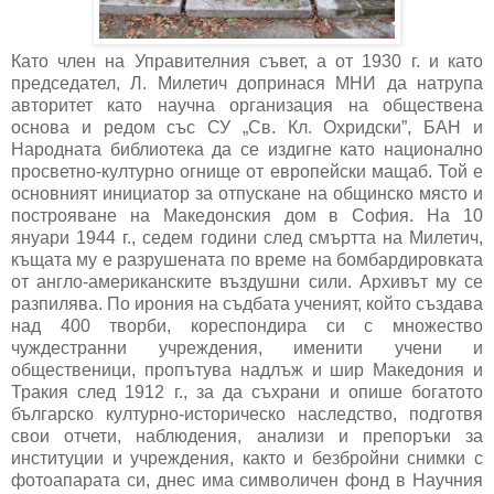
Като член на Управителния съвет, а от 1930 г. и като
председател, Л. Милетич допринася МНИ да натрупа
авторитет като научна организация на обществена
основа и редом със СУ „Св. Кл. Охридски”, БАН и
Народната библиотека да се издигне като национално
просветно-културно огнище от европейски мащаб. Той е
основният инициатор за отпускане на общинско място и
построяване на Македонския дом в София. На 10
януари 1944 г., седем години след смъртта на Милетич,
къщата му е разрушената по време на бомбардировката
от англо-американските въздушни сили. Архивът му се
разпилява. По ирония на съдбата ученият, който създава
над 400 творби, кореспондира си с множество
чуждестранни учреждения, именити учени и
общественици, пропътува надлъж и шир Македония и
Тракия след 1912 г., за да съхрани и опише богатото
българско културно-историческо наследство, подготвя
свои отчети, наблюдения, анализи и препоръки за
институции и учреждения, както и безбройни снимки с
фотоапарата си, днес има символичен фонд в Научния