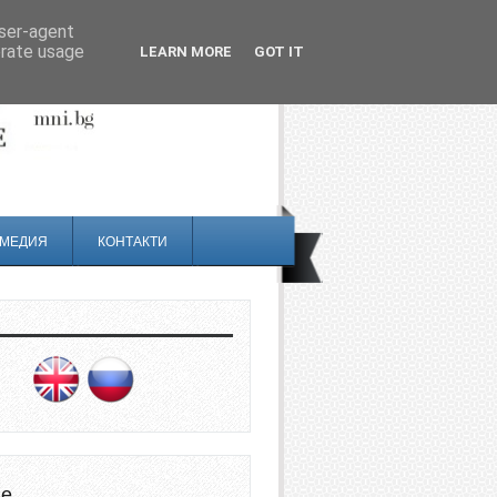
user-agent
erate usage
LEARN MORE
GOT IT
МЕДИЯ
КОНТАКТИ
не