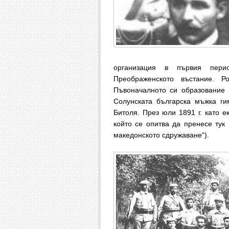
организация в първия пери
Преображенското въстание. 
Пъвоначалното си образование 
Солунската българска мъжка ги
Битоля. През юли 1891 г. като е
който се опитва да пренесе тук
македонското сдружаване“).