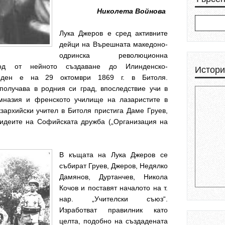
Николета Войнова
Лука Джеров е сред активните
дейци на Върешната македоно-
одринска революционна
од от нейното създаване до Илинденско-
Истори
Роден е на 29 октомври 1869 г. в Битоля.
получава в родния си град, впоследствие учи в
мназия и френското училище на лазаристите в
кзархийски учител в Битоля пристига Даме Груев,
 идеите на Софийската дружба („Организация на
В къщата на Лука Джеров се
събират Груев, Джеров, Недялко
Дамянов, Дуртанчев, Никола
Кочов и поставят началото на т.
нар. „Учителски съюз“.
Изработват правилник като
целта, подобно на създадената