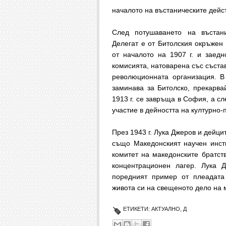
началото на въстаническите дейст
След потушаването на въстан
Делегат е от Битолския окръже
от началото на 1907 г. и заед
комисията, натоварена със съста
революционната организация. В
заминава за Битолско, прекарва
1913 г. се завръща в София, а с
участие в дейността на културно
През 1943 г. Лука Джеров и дейц
също Македонският научен инст
комитет на македонските братст
концентрационен лагер. Лука 
поредният пример от плеадата
живота си на свещеното дело на 
ЕТИКЕТИ:
АКТУАЛНО
,
Д