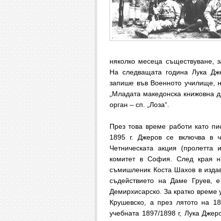
няколко месеца съществуване, 
На следващата година Лука Дж
запише във Военното училище, н
„Младата македонска книжовна др
орган – сп. „Лоза“.
През това време работи като пи
1895 г. Джеров се включва в 
Четническата акция (пролетта 
комитет в София. След края н
съмишленик Коста Шахов в издава
съдействието на Даме Груев, е
Демирхисарско. За кратко време 
Крушевско, а през лятото на 1
учебната 1897/1898 г, Лука Джер