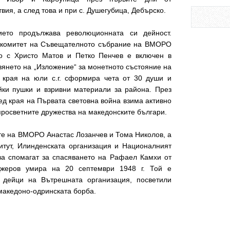
вия, а след това и при с. Душегубица, Дебърско.
ието продължава революционната си дейност.
н комитет на Съвещателното събрание на ВМОРО
но с Христо Матов и Петко Пенчев е включен в
вянето на „Изложение“ за монетното състояние на
 края на юли с.г. сформира чета от 30 души и
йки пушки и взривни материали за района. През
лед края на Първата световна война взима активно
-просветните дружества на македонските българи.
ите на ВМОРО Анастас Лозанчев и Тома Николов, а
итут, Илинденската организация и Националният
ва спомагат за спасяването на Рафаел Камхи от
Джеров умира на 20 септември 1948 г. Той е
 дейци на Вътрешната организация, посветили
македоно-одринската борба.