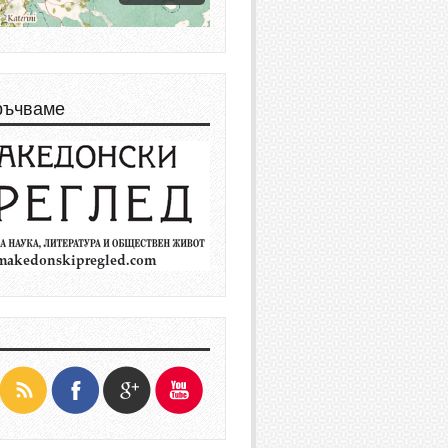
ръчваме