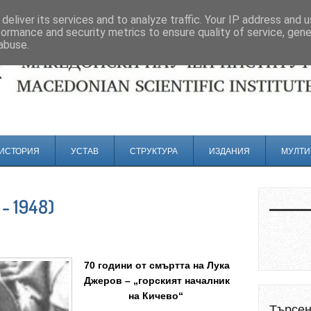
deliver its services and to analyze traffic. Your IP address and 
formance and security metrics to ensure quality of service, gen
abuse.
ИСТОРИЯ
УСТАВ
СТРУКТУРА
ИЗДАНИЯ
МУЛТИ
- 1948)
70 години от смъртта на Лука
Джеров – „горският началник
на Кичево“
Търсе