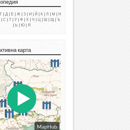
лопедия
Г
|
Д
|
Е
|
Ж
|
З
|
И
|
Й
|
К
|
Л
|
М
|
Н
|
С
|
Т
|
У
|
Ф
|
Х
|
Ч
|
Ц
|
Ш
|
Щ
|
Ъ
|
Ь
|
Ю
|
Я
ктивна карта