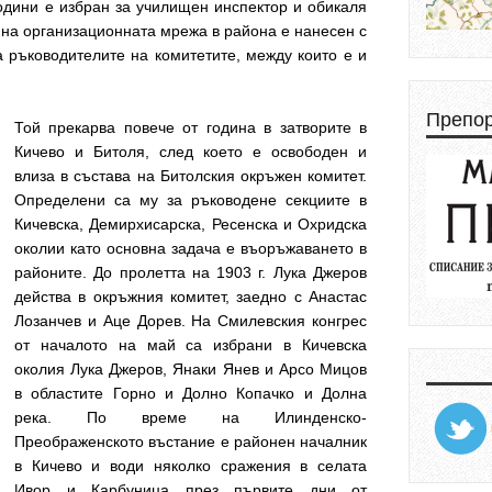
одини е избран за училищен инспектор и обикаля
 на организационната мрежа в района е нанесен с
на ръководителите на комитетите, между които е и
Препо
Той прекарва повече от година в затворите в
Кичево и Битоля, след което е освободен и
влиза в състава на Битолския окръжен комитет.
Определени са му за ръководене секциите в
Кичевска, Демирхисарска, Ресенска и Охридска
околии като основна задача е въоръжаването в
районите. До пролетта на 1903 г. Лука Джеров
действа в окръжния комитет, заедно с Анастас
Лозанчев и Аце Дорев. На Смилевския конгрес
от началото на май са избрани в Кичевска
околия Лука Джеров, Янаки Янев и Арсо Мицов
в областите Горно и Долно Копачко и Долна
река. По време на Илинденско-
Преображенското въстание е районен началник
в Кичево и води няколко сражения в селата
Ивор и Карбуница през първите дни от