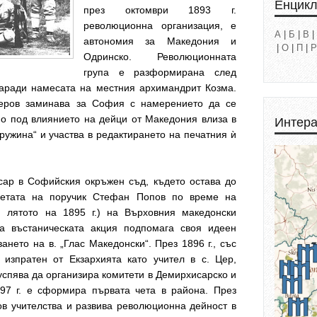
Енцик
през октомври 1893 г.
революционна организация, е
А
|
Б
|
В
|
автономия за Македония и
|
О
|
П
|
Р
Одринско. Революционната
група е разформирана след
заради намесата на местния архимандрит Козма.
еров заминава за София с намерението да се
о под влиянието на дейци от Македония влиза в
Интера
ужина“ и участва в редактирането на печатния ѝ
сар в Софийския окръжен съд, където остава до
четата на поручик Стефан Попов по време на
и лятото на 1895 г.) на Върховния македонски
а въстаническата акция подпомага своя идеен
нето на в. „Глас Македонски“. През 1896 г., със
 изпратен от Екзархията като учител в с. Цер,
успява да организира комитети в Демирхисарско и
897 г. е сформира първата чета в района. През
ов учителства и развива революционна дейност в