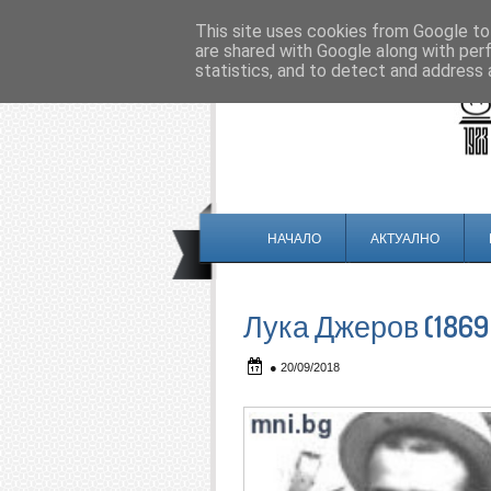
This site uses cookies from Google to 
are shared with Google along with per
statistics, and to detect and address 
НАЧАЛО
АКТУАЛНО
Лука Джеров (1869 
●
20/09/2018