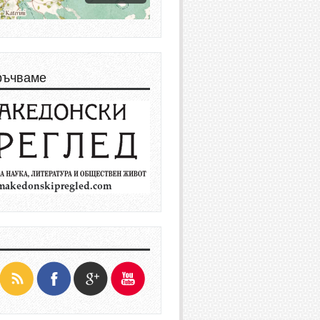
ръчваме