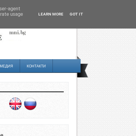
user-agent
erate usage
LEARN MORE
GOT IT
МЕДИЯ
КОНТАКТИ
не