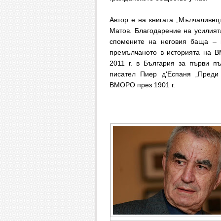
Автор е на книгата „Мълчаливецъ
Матов. Благодарение на усилият
спомените на неговия баща – в
премълчаното в историята на В
2011 г. в България за първи п
писател Пиер д'Еспаня „Преди
ВМОРО през 1901 г.