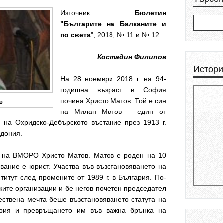
Източник:
Бюлетин
"Българите на Балканите и
по света
", 2018, № 11 и № 12
Костадин Филипов
Истори
На 28 ноември 2018 г. на 94-
годишна възраст в София
почина Христо Матов. Той е син
в
на Милан Матов – един от
 на Охридско-Дебърското въстание през 1913 г.
едония.
 на ВМОРО Христо Матов. Матов е роден на 10
вание е юрист. Участва във възстановяването на
итут след промените от 1989 г. в България. По-
ите организации и бе негов почетен председател
ествена мечта беше възстановяването статута на
ария и превръщането им във важна брънка на