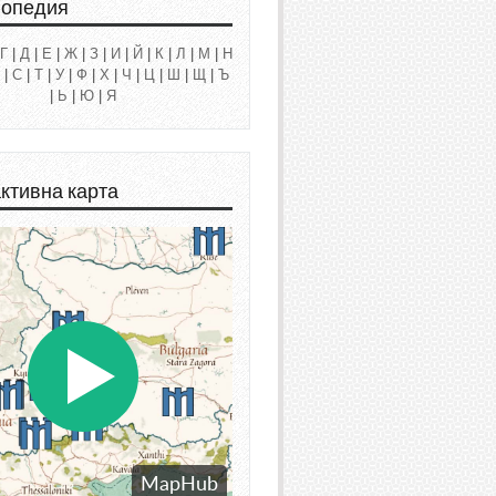
лопедия
Г
|
Д
|
Е
|
Ж
|
З
|
И
|
Й
|
К
|
Л
|
М
|
Н
|
С
|
Т
|
У
|
Ф
|
Х
|
Ч
|
Ц
|
Ш
|
Щ
|
Ъ
|
Ь
|
Ю
|
Я
ктивна карта