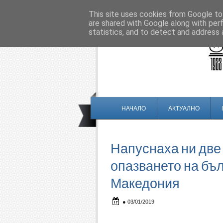
This site uses cookies from Google to 
are shared with Google along with per
statistics, and to detect and address 
НАЧАЛО
АКТУАЛНО
Напуснаха ни две
опазването на бъл
Македония
●
03/01/2019