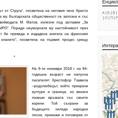
Енцик
т от Струга“, посветена на неговия чичо Христо
А
|
Б
|
В
|
а му българската общественост се запозна и със
|
О
|
П
|
Р
ойводата М. Матов, излезли под заглавие „За
МРО“. Поради неуморната му настойчивост през
ът бе преведа и издадена книгата на френския
 клането“, посветена на първия процес срещу
Интера
*
На 9-ти ноември 2018 г. на 84-
годишна възраст ни напусна
писателят Христофор Тзавела
–родолюбецът, който прекрачи
култури и граници, но винаги
пазеше връзката със своите
корени. Той съхрани за
бъдещето хиляди народни
песни, приказки и поговорки от