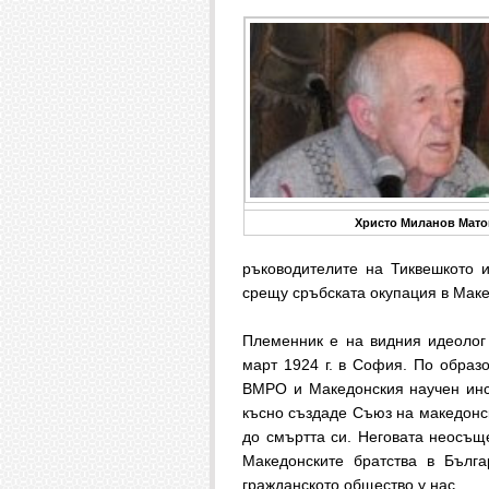
Христо Миланов Мато
ръководителите на Тиквешкото и
срещу сръбската окупация в Мак
Племенник е на видния идеолог
март 1924 г. в София. По образо
ВМРО и Македонския научен инст
късно създаде Съюз на македонск
до смъртта си. Неговата неосъщ
Македонските братства в Бълг
гражданското общество у нас.