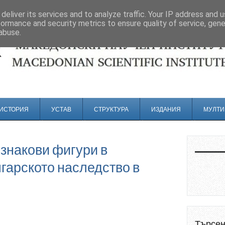
deliver its services and to analyze traffic. Your IP address and 
formance and security metrics to ensure quality of service, gen
abuse.
ИСТОРИЯ
УСТАВ
СТРУКТУРА
ИЗДАНИЯ
МУЛТИ
 знакови фигури в
гарското наследство в
Търсе