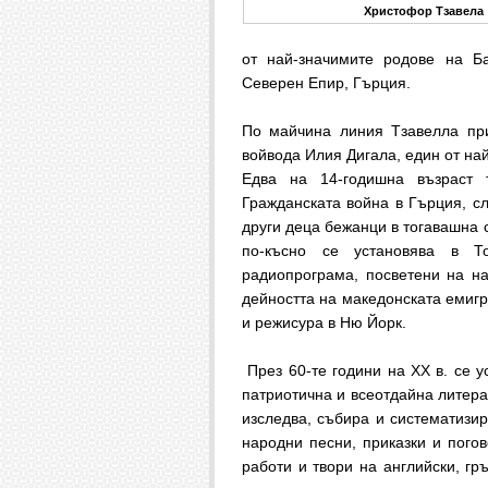
Христофор Тзавела
от най-значимите родове на Ба
Северен Епир, Гърция.
По майчина линия Тзавелла при
войвода Илия Дигала, един от на
Едва на 14-годишна възраст 
Гражданската война в Гърция, сл
други деца бежанци в тогавашна 
по-късно се установява в То
радиопрограма, посветени на н
дейността на македонската емигр
и режисура в Ню Йорк.
През 60-те години на ХХ в. се у
патриотична и всеотдайна литера
изследва, събира и систематизи
народни песни, приказки и погов
работи и твори на английски, гр