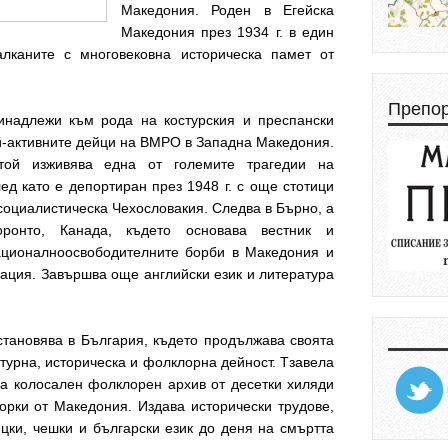
Македония. Роден в Егейска
Македония през 1934 г. в един
лканите с многовековна историческа памет от
Препо
надлежи към рода на костурския и преспански
й-активните дейци на ВМРО в Западна Македония.
той изживява една от големите трагедии на
ед като е депортиран през 1948 г. с още стотици
социалистическа Чехословакия. Следва в Бърно, а
ронто, Канада, където основава вестник и
ационалноосвободителните борби в Македония и
ация. Завършва още английски език и литература
становява в България, където продължава своята
турна, историческа и фолклорна дейност. Тзавела
ра колосален фолклорен архив от десетки хиляди
орки от Македония. Издава исторически трудове,
ъцки, чешки и български език до деня на смъртта