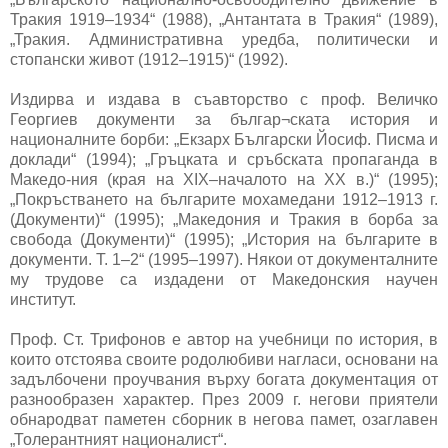
Тракия 1919–1934“ (1988), „Антантата в Тракия“ (1989),
„Тракия. Административна уредба, политически и
стопански живот (1912–1915)“ (1992).
Издирва и издава в съавторство с проф. Величко
Георгиев документи за българ¬ската история и
националните борби: „Екзарх Български Йосиф. Писма и
доклади“ (1994); „Гръцката и сръбската пропаганда в
Македо-ния (края на XIX–началото на XX в.)“ (1995);
„Покръстването на българите мохамедани 1912–1913 г.
(Документи)“ (1995); „Македония и Тракия в борба за
свобода (Документи)“ (1995); „История на българите в
документи. Т. 1–2“ (1995–1997). Някои от документалните
му трудове са издадени от Македонския научен
институт.
Проф. Ст. Трифонов е автор на учебници по история, в
които отстоява своите родолюбиви нагласи, основани на
задълбочени проучвания върху богата документация от
разнообразен характер. През 2009 г. негови приятели
обнародват паметен сборник в негова памет, озаглавен
„Толерантният националист“.