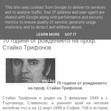
This site uses cookies from Google to deliver its services
and to analyze traffic. Your IP address and user-agent are
shared with Google along with performance and security
metrics to ensure quality of service, generate usage
▼
statistics, and to detect and address abuse.
LEARN MORE
GOT IT
02/02/2019
70 години от рождението на проф.
Стайко Трифонов
70 години от рождението
на проф. Стайко Трифонов
Стайко Трифонов е роден на 3 февруари 1949 в с.
Търговище, Сливенско, а ранният край на неговия
житейски път е на 11 март 1999 в София. Той е историк,