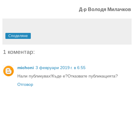
Д-р Володя Милачков
Споделяне
1 коментар:
michoni
3 февруари 2019 г. в 6:55
Нали публикувах!Къде е?Отказвате публикацията?
Отговор