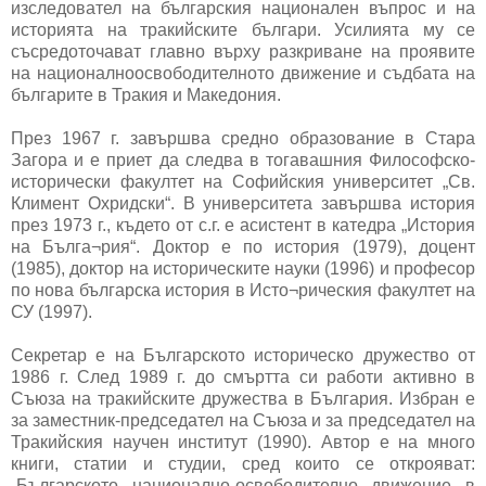
изследовател на българския национален въпрос и на
историята на тракийските българи. Усилията му се
съсредоточават главно върху разкриване на проявите
на националноосвободителното движение и съдбата на
българите в Тракия и Македония.
През 1967 г. завършва средно образование в Стара
Загора и е приет да следва в тогавашния Философско-
исторически факултет на Софийския университет „Св.
Климент Охридски“. В университета завършва история
през 1973 г., където от с.г. е асистент в катедра „История
на Бълга¬рия“. Доктор е по история (1979), доцент
(1985), доктор на историческите науки (1996) и професор
по нова българска история в Исто¬рическия факултет на
СУ (1997).
Секретар е на Българското историческо дружество от
1986 г. След 1989 г. до смъртта си работи активно в
Съюза на тракийските дружества в България. Избран е
за заместник-председател на Съюза и за председател на
Тракийския научен институт (1990). Автор е на много
книги, статии и студии, сред които се открояват:
„Българското национално-освободително движение в