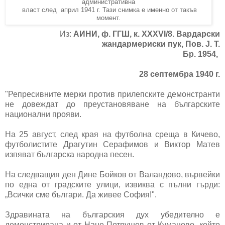
административна
власт след април 1941 г. Тази снимка е именно от такъв
момент.
Из:
АИНИ, ф. ГГШ, к. XXXVI/8. Вардарски
жандармериски пук, Пов. J. Т.
Бр. 1954,
28 септембра 1940 г.
"Репресивните мерки против прилепските демонстранти
не довеждат до преустановяване на българските
национални прояви.
На 25 август, след края на футболна среща в Кичево,
футболистите Драгутин Серафимов и Виктор Матев
изпяват българска народна песен.
На следващия ден Дине Бойков от Валандово, вървейки
по една от градските улици, извиква с пълни гърди:
„Всички сме българи. Да живее София!".
Здравината на българския дух убедително е
демонстрирана и от Наце Петрушев от Куманово, който