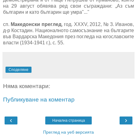
на 29 август обявява ред свои съграждани: „Аз съм
българин и като българин ще умра"..."
сп.
Македонски преглед
, год. XXXV, 2012, № 3. Иванов,
д-р Костадин. Националното самосъзнание на българите
във Вардарска Македония през погледа на югославските
власти (1934-1941 г.), с. 55.
Споделяне
Няма коментари:
Публикуване на коментар
‹
›
Начална страница
Преглед на уеб версията