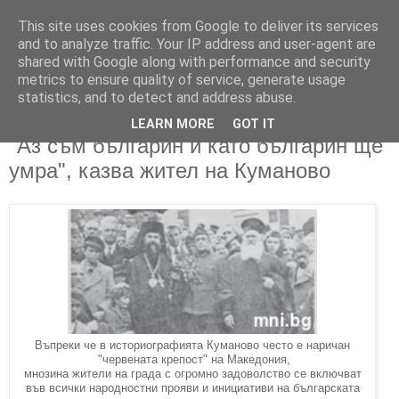
This site uses cookies from Google to deliver its services
and to analyze traffic. Your IP address and user-agent are
shared with Google along with performance and security
metrics to ensure quality of service, generate usage
▼
statistics, and to detect and address abuse.
LEARN MORE
GOT IT
26/04/2019
"Аз съм българин и като българин ще
умра", казва жител на Куманово
Въпреки че в историографията Куманово често е наричан
"червената крепост" на Македония,
мнозина жители на града с огромно задоволство се включват
във всички народностни прояви и инициативи на българската