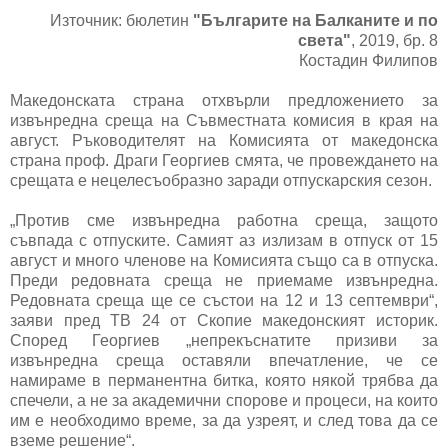
Източник: бюлетин
"Българите на Балканите и по
света"
, 2019, бр. 8
Костадин Филипов
Македонската страна отхвърли предложението за
извънредна среща на Съвместната комисия в края на
август. Ръководителят на Комисията от македонска
страна проф. Драги Георгиев смята, че провеждането на
срещата е нецелесъобразно заради отпускарския сезон.
„Против сме извънредна работна среща, защото
съвпада с отпуските. Самият аз излизам в отпуск от 15
август и много членове на Комисията също са в отпуска.
Преди редовната среща не приемаме извънредна.
Редовната среща ще се състои на 12 и 13 септември“,
заяви пред ТВ 24 от Скопие македонският историк.
Според Георгиев „непрекъснатите призиви за
извънредна среща оставяли впечатление, че се
намираме в перманентна битка, която някой трябва да
спечели, а не за академични спорове и процеси, на които
им е необходимо време, за да узреят, и след това да се
вземе решение“.