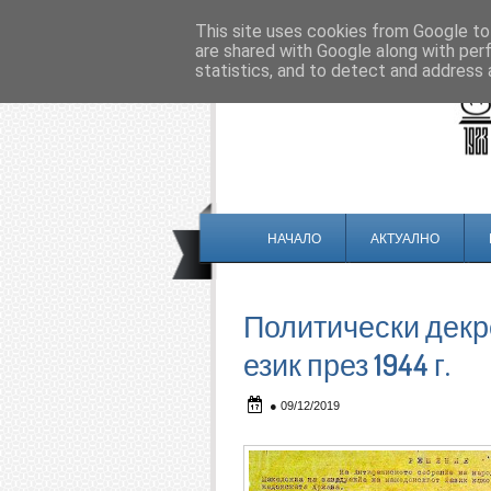
This site uses cookies from Google to 
are shared with Google along with per
statistics, and to detect and address 
НАЧАЛО
АКТУАЛНО
Политически декр
език през 1944 г.
●
09/12/2019