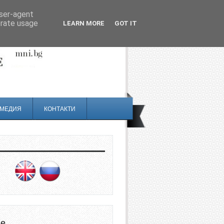
user-agent
erate usage
LEARN MORE
GOT IT
МЕДИЯ
КОНТАКТИ
не