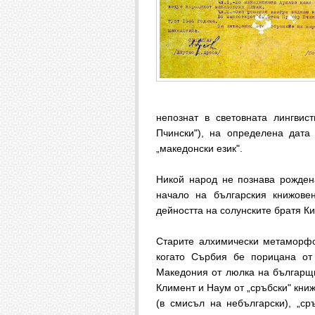
непознат в световната лингвис
Пчински"), на определена дата (
„македонски език".
Никой народ не познава рождена
начало на българския книжове
дейността на солунските братя Ки
Старите алхимически метаморфо
когато Сърбия бе порицана от
Македония от люлка на българщи
Климент и Наум от „сръбски" книж
(в смисъл на небългарски), „ср