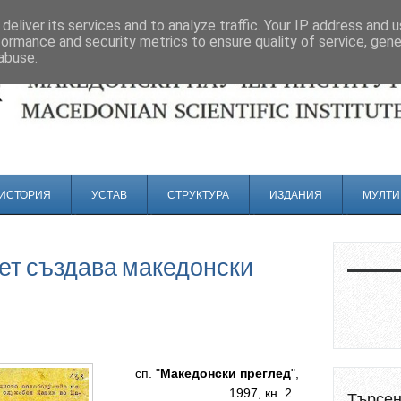
deliver its services and to analyze traffic. Your IP address and 
formance and security metrics to ensure quality of service, gen
abuse.
ИСТОРИЯ
УСТАВ
СТРУКТУРА
ИЗДАНИЯ
МУЛТИ
ет създава македонски
сп. "
Македонски преглед
",
1997, кн. 2.
Търсе