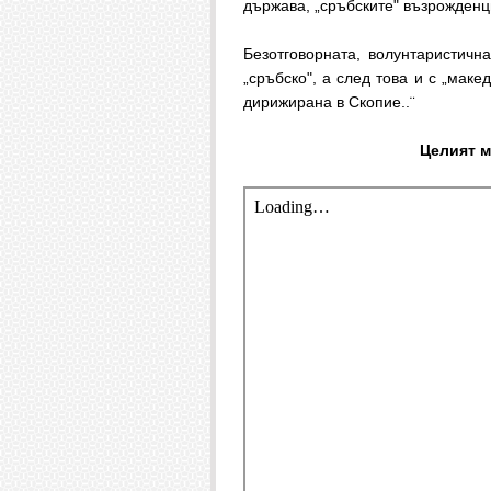
държава, „сръбските" възрожденци 
Безотговорната, волунтаристичн
„сръбско", а след това и с „маке
дирижирана в Скопие..¨
Целият м