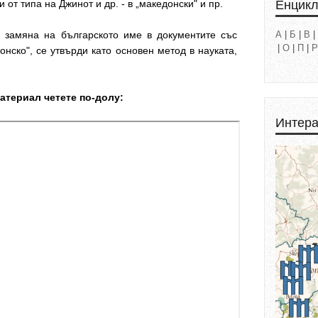
Енцик
от типа на Джинот и др. - в „македонски" и пр.
а замяна на българското име в документите със
А
|
Б
|
В
|
|
О
|
П
|
Р
донско", се утвърди като основен метод в науката,
атериал четете по-долу:
Интера