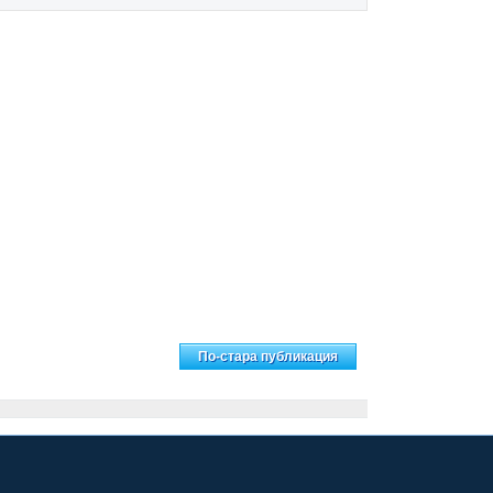
ачална страница
По-стара публикация