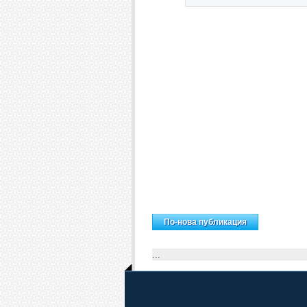
Н
По-нова публикация
...