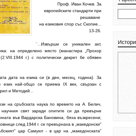
Проф. Иван Кочев. За
европейските стандарти при
решаване
на езиковия спор със Скопие...
13-26.
Истори
¨...Извърши се уникален акт,
тика: на определено място (манастира „Прохор
2.VIII.1944 г.) с политически декрет бе обявен
та дата на езика си (в ден, месец, година). За
н език най-общо се приема IX век, свързан с
рил и Методий...
зи на сръбската наука по времето на А. Белич,
 научния свят заради опитите си да превърне
ната във Вардарска Бановина, бяха възкресени;
овници след 1944 г. се превърнаха в „македонски"
ъбският" цар Самуил - в цар на „македонската"