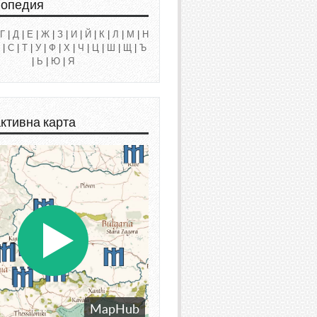
лопедия
Г
|
Д
|
Е
|
Ж
|
З
|
И
|
Й
|
К
|
Л
|
М
|
Н
|
С
|
Т
|
У
|
Ф
|
Х
|
Ч
|
Ц
|
Ш
|
Щ
|
Ъ
|
Ь
|
Ю
|
Я
ктивна карта