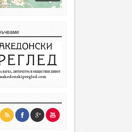
ръчваме