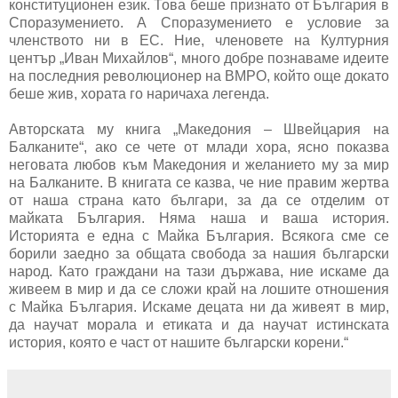
конституционен език. Това беше признато от България в
Споразумението. А Споразумението е условие за
членството ни в ЕС. Ние, членовете на Културния
център „Иван Михайлов“, много добре познаваме идеите
на последния революционер на ВМРО, който още докато
беше жив, хората го наричаха легенда.
Авторската му книга „Македония – Швейцария на
Балканите“, ако се чете от млади хора, ясно показва
неговата любов към Македония и желанието му за мир
на Балканите. В книгата се казва, че ние правим жертва
от наша страна като българи, за да се отделим от
майката България. Няма наша и ваша история.
Историята е една с Майка България. Всякога сме се
борили заедно за общата свобода за нашия български
народ. Като граждани на тази държава, ние искаме да
живеем в мир и да се сложи край на лошите отношения
с Майка България. Искаме децата ни да живеят в мир,
да научат морала и етиката и да научат истинската
история, която е част от нашите български корени.“