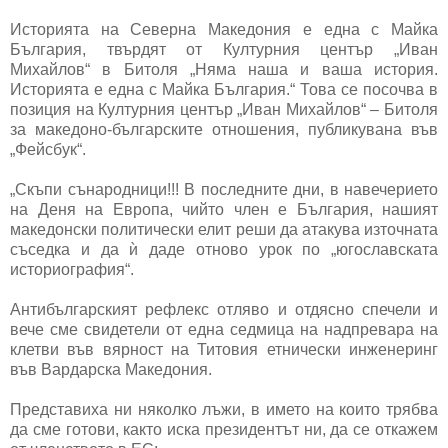
Историята на Северна Македония е една с Майка
България, твърдят от Културния център „Иван
Михайлов“ в Битоля „Няма наша и ваша история.
Историята е една с Майка България.“ Това се посочва в
позиция на Културния център „Иван Михайлов“ – Битоля
за македоно-българските отношения, публикувана във
„Фейсбук“.
„Скъпи сънародници!!! В последните дни, в навечерието
на Деня на Европа, чийто член е България, нашият
македонски политически елит реши да атакува източната
съседка и да ѝ даде отново урок по „югославската
историография“.
Антибългарският рефлекс отляво и отдясно спечели и
вече сме свидетели от една седмица на надпревара на
клетви във вярност на Титовия етнически инженеринг
във Вардарска Македония.
Представиха ни няколко лъжи, в името на които трябва
да сме готови, както иска президентът ни, да се откажем