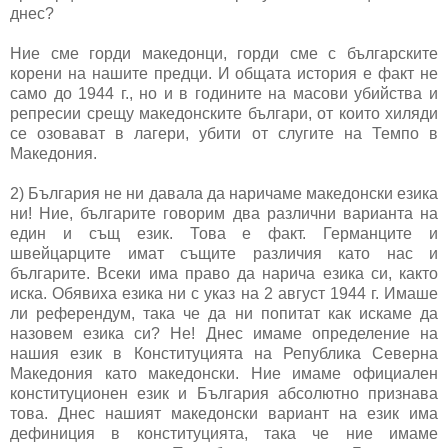
днес?
Ние сме горди македонци, горди сме с българските
корени на нашите предци. И общата история е факт не
само до 1944 г., но и в годините на масови убийства и
репресии срещу македонските българи, от които хиляди
се озовават в лагери, убити от слугите на Темпо в
Македония.
2) България не ни давала да наричаме македонски езика
ни! Ние, българите говорим два различни варианта на
един и същ език. Това е факт. Германците и
швейцарците имат същите различия като нас и
българите. Всеки има право да нарича езика си, както
иска. Обявиха езика ни с указ на 2 август 1944 г. Имаше
ли референдум, така че да ни попитат как искаме да
назовем езика си? Не! Днес имаме определение на
нашия език в Конституцията на Република Северна
Македония като македонски. Ние имаме официален
конституционен език и България абсолютно признава
това. Днес нашият македонски вариант на език има
дефиниция в конституцията, така че ние имаме