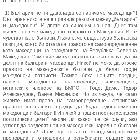
от членството в ЕС:
1) България не ни давала да се наричаме македонци?!
България никога не е правила разлика между „българин“
и „македонец“. И двете са синоним на нея. Днес там
живеят повече македонци, отколкото в Македония. И се
чувстват като българи. Лъжа е, че съществува българска
позиция, която би отказала правото на самоопределение
като македонци на гражданите на Република Северна
Македония. Само ние имаме политици, които искат да ни
делят на българи и македонци. Никой не може да отрече
правото на македонските българи да бъдат горди
македонски патриоти. Такива бяха нашите предци,
нашите македонски възрожденци, илинденците,
истинските членове на ВМРО – Гоце, Даме, Тодор
Александров, Ванче Михайлов. Но изглежда, че само
живите имат право на самоопределяне. Изтриваме
правото на нашите предци да бъдат едновременно
македонци и българи!!! И някой в нашия пост-югославски
политически „елит“ мисли ли какво ще се случи, ако
успеят да разделят нашия македонски народ на българи
и македонци? Дали ще останат етнодемографските
пропорции и отношения в републиката същите като