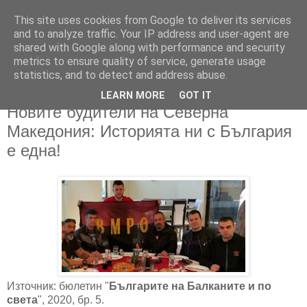
This site uses cookies from Google to deliver its services
and to analyze traffic. Your IP address and user-agent are
shared with Google along with performance and security
metrics to ensure quality of service, generate usage
▼
statistics, and to detect and address abuse.
LEARN MORE
GOT IT
29/05/2020
Новите будители на Северна
Македония: Историята ни с България
е една!
Източник: бюлетин "
Българите на Балканите и по
света
", 2020, бр. 5.