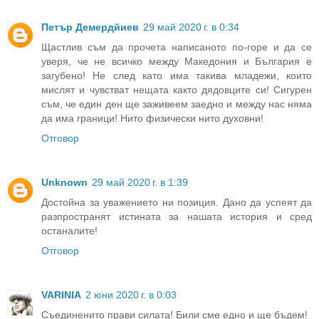
Петър Демердйиев
29 май 2020 г. в 0:34
Щастлив съм да прочета написаното по-горе и да се
уверя, че не всичко между Македония и България е
загубено! Не след като има такива младежи, които
мислят и чувстват нещата както дядовците си! Сигурен
съм, че един ден ще заживеем заедно и между нас няма
да има граници! Нито физически нито духовни!
Отговор
Unknown
29 май 2020 г. в 1:39
Достойна за уважението ни позиция. Дано да успеят да
разпространят истината за нашата история и сред
останалите!
Отговор
VARINIA
2 юни 2020 г. в 0:03
Съединенито прави силата! Били сме едно и ще бъдем!