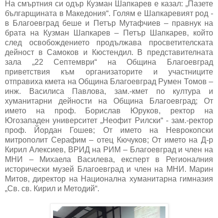
На смъртния си одър Кузман Шапкарев е казал: „Пазете
българщината в Македония“. Голям е Шапкаревият род -
в Благоевград беше и Петър Мутафчиев – правнук на
брата на Кузман Шапкарев – Петър Шапкарев, който
след освобождението продължава просветителската
дейност в Самоков и Кюстендил. В представителната
зала „22 Септември“ на Община Благоевград
приветствия към организаторите и участниците
отправиха кмета на Община Благоевград Румен Томов –
инж. Василиса Павлова, зам.-кмет по култура и
хуманитарни дейности на Община Благоевград; От
името на проф. Борислав Юруков, ректор на
Югозападен университет „Неофит Рилски“ - зам.-ректор
проф. Йордан Гошев; От името на Неврокопски
митрополит Серафим – отец Кючуков; От името на Д-р
Кирил Алексиев, ВРИД на РИМ – Благоевград и член на
МНИ – Михаела Василева, експерт в Регионалния
исторически музей Благоевград и член на МНИ. Марин
Митов, директор на Национална хуманитарна гимназия
„Св. св. Кирил и Методий“.