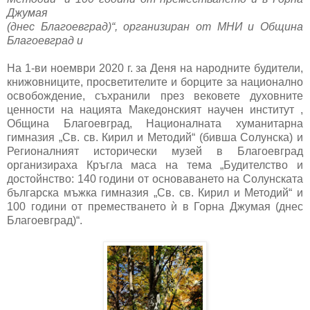
Джумая
(днес Благоевград)“, организиран от МНИ и Община
Благоевград и
На 1-ви ноември 2020 г. за Деня на народните будители,
книжовниците, просветителите и борците за национално
освобождение, съхранили през вековете духовните
ценности на нацията Македонският научен институт ,
Община Благоевград, Националната хуманитарна
гимназия „Св. св. Кирил и Методий“ (бивша Солунска) и
Регионалният исторически музей в Благоевград
организираха Кръгла маса на тема „Будителство и
достойнство: 140 години от основаването на Солунската
българска мъжка гимназия „Св. св. Кирил и Методий“ и
100 години от преместването ѝ в Горна Джумая (днес
Благоевград)“.