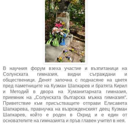
В научния форум взеха участие и възпитаници на
Солунската гимназия, видни съграждани и
общественици. Денят започна с поднасяне на цветя
пред паметниците на Кузман Шапкарев и братята Кирил
и Методий в двора на Хуманитарната гимназия,
приемник на „Солунската българска мъжка гимназия“.
Приветствие към присъстващите отправи Елисавета
Шапкарева, правнучка на възрожденският деец Кузман
Шапкарев, който е роден в Охрид и е един от
основателите на гимназията и пръв главен учител в нея.