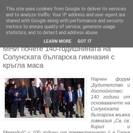
This site uses cookies from Google to deliver its services
and to analyze traffic. Your IP address and user-agent are
shared with Google along with performance and security
metrics to ensure quality of service, generate usage
▼
statistics, and to detect and address abuse.
LEARN MORE
GOT IT
04/11/2020
МНИ почете 140-годишнината на
Солунската българска гимназия с
кръгла маса
Научен форум
„Будителство и
достойнство:
140 години от
основаването на
Солунската
българска мъжка
гимназия „Св. св.
Кирил и
Методий“ и 100 години от преместването ѝ в Горна