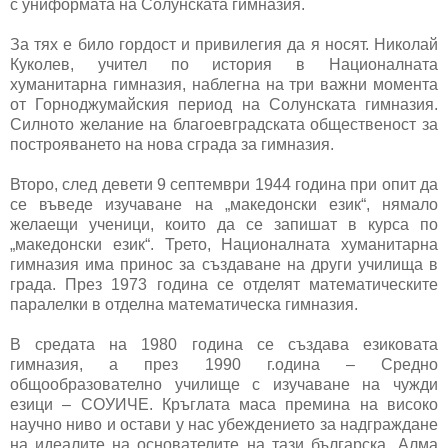
с униформата на Солунската гимназия.
За тях е било гордост и привилегия да я носят. Николай
Куколев, учител по история в Националната
хуманитарна гимназия, наблегна на три важни момента
от Горноджумайския период на Солунската гимназия.
Силното желание на благоевградската общественост за
построяването на нова сграда за гимназия.
Второ, след девети 9 септември 1944 година при опит да
се въведе изучаване на „македонски език“, нямало
желаещи ученици, които да се запишат в курса по
„македонски език“. Трето, Националната хуманитарна
гимназия има принос за създаване на други училища в
града. През 1973 година се отделят математическите
паралелки в отделна математическа гимназия.
В средата на 1980 година се създава езиковата
гимназия, а през 1990 г.одина – Средно
общообразователно училище с изучаване на чужди
езици – СОУИЧЕ. Кръглата маса премина на високо
научно ниво и остави у нас убеждението за надграждане
на идеалите на основателите на тази българска „Алма