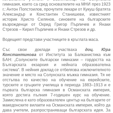
гимназия, които са сред основателите на МНИ през 1923
г.: Антон Попстоилов, прочутите лекари от Кукуш братята
Александър и Константин Станишеви, известният
историк Христо Силянов, синовете на българските
възрожденци от Охрид Григор Пърличев и Янаки
Стрезов – Кирил Пърличев и Янаки Стрезов и др.
Водещият представи участниците в кръглата маса.
Със свои доклади участваха
доц. Юра
Константинова
от Института за Балканистика към
БАН: „Солунските български гимназии – гордостта на
Българската екзархия и нейната образователна
система“. В нейния доклад се отбелязва изключителното
значение и място на Солунската мъжка гимназия. Тя не
отстъпва по качество на обучение на еврейските,
турските и гръцките училища в периода 1883–1913 и е
първата българска гимназия в Османската империя,
която достига пълния 7-годишен курс на обучение.
Замислена е като образователен център на българите от
македонските вилаети на Османската империя, който да
дава учители, разпространяващи българската идея. За