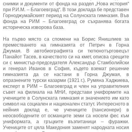
снимки и документи от фонда на раздел „Нова история“
при Р.И.М. – Благоевград“. В този доклада бе представен
Горноджумайският период на Солунската гимназия. Във
фонда на РИМ – Благоевград се съхранява богата
историческа изворова база.
На първо място са спомени на Борис Янишлиев за
преместването на гимназията от Петрич в Горна
Джумая. В автобиографията си тютюнотърговецът
Панайот Тасев, в качеството си на кмет, описва срещите
си с министър-председателя Александър Стамболийски
и генерал Иванов в София, където вземат решение
гимназията да се настани в Горна Джумая, в
опразнените турски казарми (1921 г.). Румяна Хаджиева,
експерт в РИМ – Благоевград и член на управителния
съвет на филиала на МНИ, представи униформите на
учениците в Солунската гимназия и значението им като
символ на социален и национален статут. Интересното в
нейния доклад е, че учениците (пансионери) в
неосвободените от османците земи са носели фес към
униформата, а гръцките възпитаници – фуражки.
Учениците от цяла Македония заменят народната носия