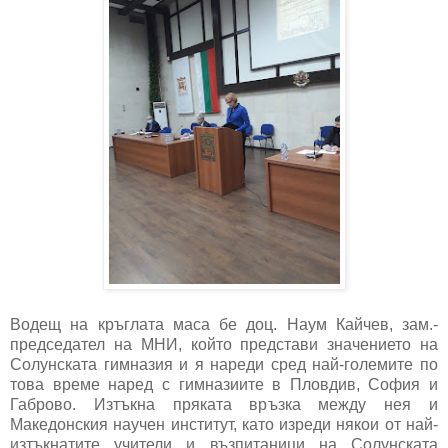
Водещ на кръглата маса бе доц. Наум Кайчев, зам.-
председател на МНИ, който представи значението на
Солунската гимназия и я нареди сред най-големите по
това време наред с гимназиите в Пловдив, София и
Габрово. Изтъкна пряката връзка между нея и
Македонския научен институт, като изреди някои от най-
изтъкнатите учители и възпитаници на Солунската