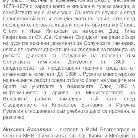
му село. Участник в Кресненско-Разложкото въстание
1878–1879 г., заради което е хвърлен в турски зандан, а
семейството му е измъчвано. Същото се случва и след
Горноджумайското и Илинденското въстание, като след
последното, неговата къща и тези на братята му Стоян,
Стоил и Иван Китанови са изгорени. Доц. Тина
Георгиева от СУ „Св. Климент Охридски“ направи обзор
на руските архивни документи за Солунската гимназия,
някои от които съдържат ценни сведения за помощта на
руската държава за създаване на пансион към
Солунската гимназия. Документи от 1862 г.
свидетелстват за предоставени парични средства от
славянските комитети. До 1886 г. Руското министерство
на външните работи следи отблизо броят на учащите и и
броят на учителите в гимназията. След 1890 г.
информацията в архива на Министерството на
Външните работи намалява, тъй като след
Съединението на Княжество България и Източна
Румелия отношението към учебното дело се променя. е
различно.
Михаела Василева
– експерт в РИМ Благоевград и
член на МНИ: „Гимназията „Св. Св. Кирил и Методий“ в