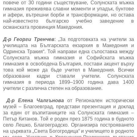
повече от 30 години съществуване, Солунската мъжка
гимназия преживява славни моменти и упадък, бунтове
и афери, вътрешни борби и трансформации, но остава
най-известното българско учебно заведение в
османската провинция Македония.
Д-р Георги Тренчев
: „За подготовката на учители за
училищата на Българската екзархия в Македония и
Одринска Тракия“. Той направи една съпоставка между
Солунската мъжка гимназия и Софийската мъжка
гимназия в освободена България, постави акцент върху
това кой може да бъде учител в Македония. Всички
образовани кадри ставали учители. Солунската
гимназия в периода 1899–1900 година дава 1400
учители с различна степен на образование.
Д-р Елена Чалгънова
от Регионален исторически
музей – Благоевград, представи презентация и доклад
за един от възпитаниците на Солунската гимназия –
Петър Китанов. Той е роден през 1875 година в будното
село Лешко, Благоеградско. Организира построяването
на църквата „Света Богогродица“ и училището в родното