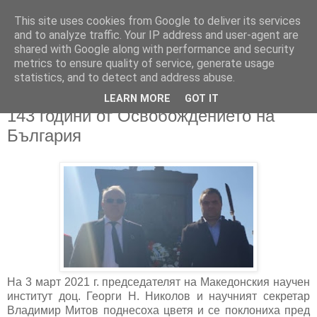
This site uses cookies from Google to deliver its services
and to analyze traffic. Your IP address and user-agent are
shared with Google along with performance and security
metrics to ensure quality of service, generate usage
▼
statistics, and to detect and address abuse.
LEARN MORE
GOT IT
02/03/2021
143 години от Освобождението на
България
На 3 март 2021 г. председателят на Македонския научен
институт доц. Георги Н. Николов и научният секретар
Владимир Митов поднесоха цветя и се поклониха пред