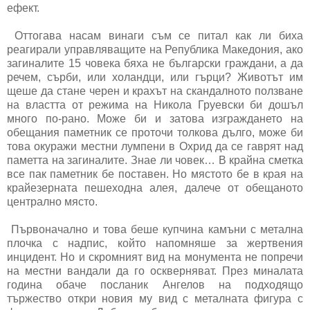
ефект.
Оттогава насам винаги съм се питал как ли биха
реагирали управляващите на Република Македония, ако
загиналите 15 човека бяха не български граждани, а да
речем, сърби, или холандци, или гърци? Животът им
щеше да стане черен и крахът на скандалното ползване
на властта от режима на Никола Груевски би дошъл
много по-рано. Може би и затова изграждането на
обещания паметник се проточи толкова дълго, може би
това окуражи местни лумпени в Охрид да се гаврят над
паметта на загиналите. Знае ли човек… В крайна сметка
все пак паметник бе поставен. Но мястото бе в края на
крайезерната пешеходна алея, далече от обещаното
централно място.
Първоначално и това беше купчина камъни с метална
плочка с надпис, който напомняше за жертвения
инцидент. Но и скромният вид на монумента не попречи
на местни вандали да го оскверняват. През миналата
година обаче посланик Ангелов на подходящо
тържество откри новия му вид с металната фигура с