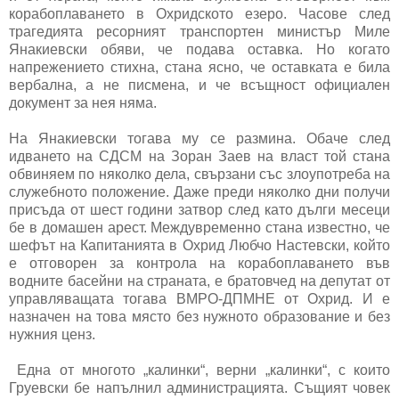
корабоплаването в Охридското езеро. Часове след
трагедията ресорният транспортен министър Миле
Янакиевски обяви, че подава оставка. Но когато
напрежението стихна, стана ясно, че оставката е била
вербална, а не писмена, и че всъщност официален
документ за нея няма.
На Янакиевски тогава му се размина. Обаче след
идването на СДСМ на Зоран Заев на власт той стана
обвиняем по няколко дела, свързани със злоупотреба на
служебното положение. Даже преди няколко дни получи
присъда от шест години затвор след като дълги месеци
бе в домашен арест. Междувременно стана известно, че
шефът на Капитанията в Охрид Любчо Настевски, който
е отговорен за контрола на корабоплаването във
водните басейни на страната, е братовчед на депутат от
управляващата тогава ВМРО-ДПМНЕ от Охрид. И е
назначен на това място без нужното образование и без
нужния ценз.
Една от многото „калинки“, верни „калинки“, с които
Груевски бе напълнил администрацията. Същият човек