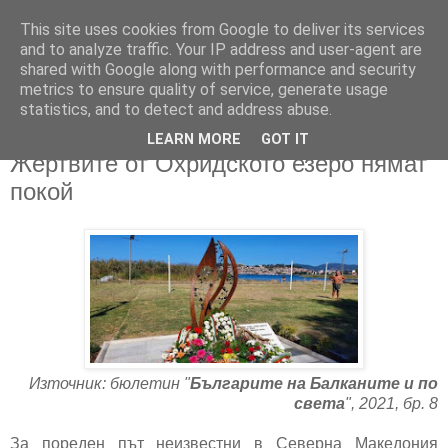
This site uses cookies from Google to deliver its services
and to analyze traffic. Your IP address and user-agent are
shared with Google along with performance and security
metrics to ensure quality of service, generate usage
▼
statistics, and to detect and address abuse.
LEARN MORE
GOT IT
27/08/2021
Жертвите от Охридското езеро нямат
покой
Източник: бюлетин "
Българите на Балканите и по
света
", 2021, бр. 8
За пореден път неизвестни в Северна Македония