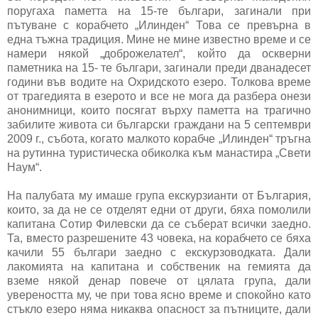
поругаха паметта на 15-те българи, загинали при
пътуване с корабчето „Илинден“ Това се превърна в
една тъжна традиция. Мине не мине известно време и се
намери някой „доброжелател“, който да оскверни
паметника на 15- те българи, загинали преди дванадесет
години във водите на Охридското езеро. Толкова време
от трагедията в езерото и все не мога да разбера онези
анонимници, които посягат върху паметта на трагично
забилите живота си български граждани на 5 септември
2009 г., събота, когато малкото корабче „Илинден“ тръгна
на рутинна туристическа обиколка към манастира „Свети
Наум“.
На палубата му имаше група екскурзианти от България,
които, за да не се отделят едни от други, бяха помолили
капитана Сотир Филевски да се съберат всички заедно.
Та, вместо разрешените 43 човека, на корабчето се бяха
качили 55 българи заедно с екскурзоводката. Дали
лакомията на капитана и собственик на гемията да
вземе някой денар повече от цялата група, дали
увереността му, че при това ясно време и спокойно като
стъкло езеро няма никаква опасност за пътниците, дали