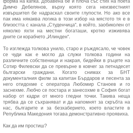
форма на капка. Добавена бе и плоча със стих на поета
Димчо Дебелянов, върху която сега неизвестният
извършител бе надраскал своите глупости. Но ако все
пак има някаква логика в този избор на мястото тя е в
близостта с канала „Студенчица“, в който, заобиколен от
няколко яхти на местни богаташи, кротко изживява
дните си корабчето „Илинден“.
То изглежда толкова унило, старо и ръждясало, че човек
се чуди как е могло да служи толкова години на
различните собственици и накрая, бидейки в ръцете на
Сотир Филевски да се превърне в ковчег за петнадесет
български граждани. Когато снимах за БНТ
документалния филм за капитан Бърдаров и песента за
него отидохме с оператора Любомир Станоев и го
заснехме. Любчо се постара и занесохме в София богат
набор от кадри от много гледни точки. Такива неща
трябва да се съхраняват и да напомнят за скръбта на
нас, българите и за безхаберието, което властите в
Република Македония тогава демонстративно проявиха.
Как да им простиш?