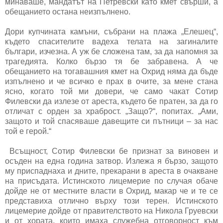
минаваше, мандатът на Петревски като кмет свърши, а
обещанието остана неизпълнено.
Дори купчината камъни, събрани на плажа „Елешец“,
където спасителите вадеха телата на загиналите
българи, изчезна. А уж бе сложена там, за да напомня за
трагедията. Колко бързо тя бе забравена. А че
обещанието на тогавашния кмет на Охрид няма да бъде
изпълнено и че всичко е прах в очите, за мене стана
ясно, когато той ми довери, че само чакат Сотир
Филевски да излезе от ареста, където бе пратен, за да го
отличат с орден за храброст. „Защо?“, попитах. „Ами,
защото и той спасяваше давещите си пътници – за нас
той е герой.“
Всъщност, Сотир Филевски бе признат за виновен и
осъден на една година затвор. Излежа я бързо, защото
му приспаднаха и дните, прекарани в ареста в очакване
на присъдата. Истинското лицемерие по случая обаче
дойде не от местните власти в Охрид, макар че и те се
представиха отлично върху този терен. Истинското
лицемерие дойде от правителството на Никола Груевски
и от хората, които имаха служебна отговорност към