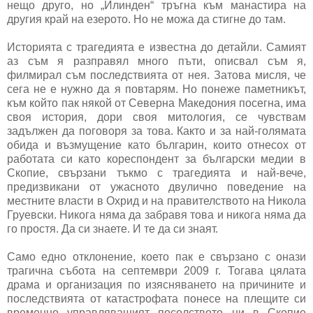
нещо друго, но „Илинден“ тръгна към манастира на
другия край на езерото. Но не можа да стигне до там.
Историята с трагедията е известна до детайли. Самият
аз съм я разправял много пъти, описвал съм я,
филмирал съм последствията от нея. Затова мисля, че
сега не е нужно да я повтарям. Но понеже паметникът,
към който пак някой от Северна Македония посегна, има
своя история, дори своя митология, се чувствам
задължен да поговоря за това. Както и за най-голямата
обида и възмущение като българин, които отнесох от
работата си като кореспондент за български медии в
Скопие, свързани тъкмо с трагедията и най-вече,
предизвикани от ужасното двулично поведение на
местните власти в Охрид и на правителството на Никола
Груевски. Никога няма да забравя това и никога няма да
го простя. Да си знаете. И те да си знаят.
Само едно отклонение, което пак е свързано с онази
трагична събота на септември 2009 г. Тогава цялата
драма и организация по изясняването на причините и
последствията от катастрофата понесе на плещите си
временно управляващият посолството ни в Скопие