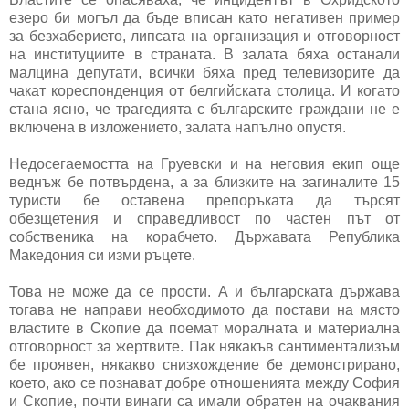
езеро би могъл да бъде вписан като негативен пример
за безхаберието, липсата на организация и отговорност
на институциите в страната. В залата бяха останали
малцина депутати, всички бяха пред телевизорите да
чакат кореспонденция от белгийската столица. И когато
стана ясно, че трагедията с българските граждани не е
включена в изложението, залата напълно опустя.
Недосегаемостта на Груевски и на неговия екип още
веднъж бе потвърдена, а за близките на загиналите 15
туристи бе оставена препоръката да търсят
обезщетения и справедливост по частен път от
собственика на корабчето. Държавата Република
Македония си изми ръцете.
Това не може да се прости. А и българската държава
тогава не направи необходимото да постави на място
властите в Скопие да поемат моралната и материална
отговорност за жертвите. Пак някакъв сантиментализъм
бе проявен, някакво снизхождение бе демонстрирано,
което, ако се познават добре отношенията между София
и Скопие, почти винаги са имали обратен на очаквания