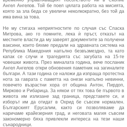
Ангел Ангелов. Той бе поел цялата работа на мисията,
която за зла беда се увеличи неколкократно, без той да
има вина за това.
Не му стигаха неприятностите по случая със Спаска
Митрова, ако го помните, лека ѝ пръст, отказът на
местните власти да му заверят документите за получени
ваксини, които бяхме предали на здравната система на
Република Македония напълно безвъзмездно, та като
капак се случи и трагедията със загубата на 15-те
човешки живота. През миналата година, вече посланик
Ангел Ангелов откри обновения паметник на загиналите
българи. А тази година се наложи да изпраща протестна
нота за гаврата с паметта на онези напълно невинни,
повечето възрастни хора от община Антон, Пирдоп,
Мирково и Рибарица. За някои от тях това бе първото в
живота им излизане зад граница, представете си, и
изборът им да отидат в Охрид бе съвсем нормален.
Българският Ерусалим, както си позволяваме да
наричаме крайезерния град, и неговата магия съвсем
закономерно бяха привлекли интереса на тези наши
сънародници.