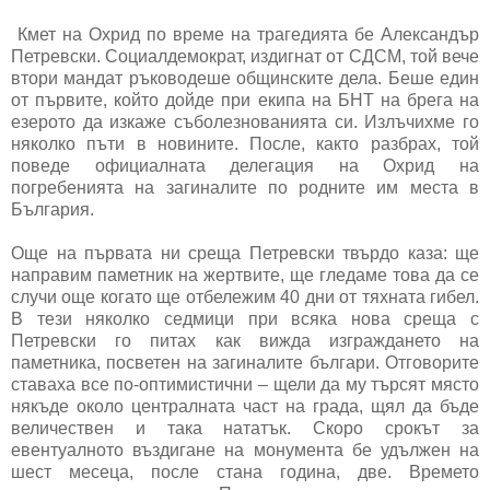
Кмет на Охрид по време на трагедията бе Александър
Петревски. Социалдемократ, издигнат от СДСМ, той вече
втори мандат ръководеше общинските дела. Беше един
от първите, който дойде при екипа на БНТ на брега на
езерото да изкаже съболезнованията си. Излъчихме го
няколко пъти в новините. После, както разбрах, той
поведе официалната делегация на Охрид на
погребенията на загиналите по родните им места в
България.
Още на първата ни среща Петревски твърдо каза: ще
направим паметник на жертвите, ще гледаме това да се
случи още когато ще отбележим 40 дни от тяхната гибел.
В тези няколко седмици при всяка нова среща с
Петревски го питах как вижда изграждането на
паметника, посветен на загиналите българи. Отговорите
ставаха все по-оптимистични – щели да му търсят място
някъде около централната част на града, щял да бъде
величествен и така нататък. Скоро срокът за
евентуалното въздигане на монумента бе удължен на
шест месеца, после стана година, две. Времето