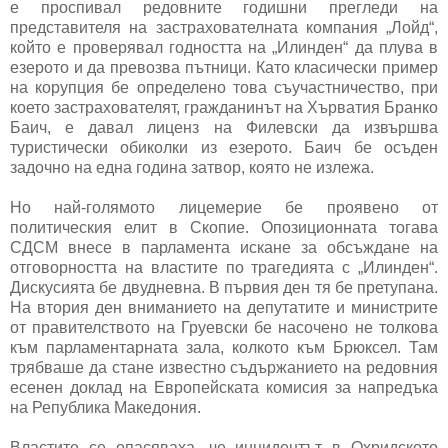
е проспивал редовните годишни прегледи на
представителя на застрахователната компания „Лойд“,
който е проверявал годността на „Илинден“ да плува в
езерото и да превозва пътници. Като класически пример
на корупция бе определено това съучастничество, при
което застрахователят, гражданинът на Хърватия Бранко
Баич, е давал лиценз на Филевски да извършва
туристически обиколки из езерото. Баич бе осъден
задочно на една година затвор, която не излежа.
Но най-голямото лицемерие бе проявено от
политическия елит в Скопие. Опозиционната тогава
СДСМ внесе в парламента искане за обсъждане на
отговорността на властите по трагедията с „Илинден“.
Дискусията бе двудневна. В първия ден тя бе претупана.
На втория ден вниманието на депутатите и министрите
от правителството на Груевски бе насочено не толкова
към парламентарната зала, колкото към Брюксел. Там
трябваше да стане известно съдържанието на редовния
есенен доклад на Европейската комисия за напредъка
на Република Македония.
Властите се опасяваха, че инцидентът в Охридското