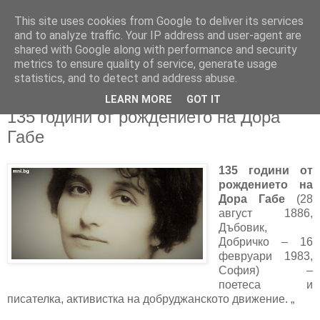
This site uses cookies from Google to deliver its services
and to analyze traffic. Your IP address and user-agent are
shared with Google along with performance and security
metrics to ensure quality of service, generate usage
▼
statistics, and to detect and address abuse.
LEARN MORE
GOT IT
03/09/2021
135 години от рождението на Дора
Габе
135 години от
рождението на
Дора Габе
(28
август 1886,
Дъбовик,
Добричко – 16
февруари 1983,
София) –
поетеса и
писателка, активистка на добруджанското движение. „