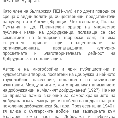
печатния му орган.
Като член на българския ПЕН-клуб и по други поводи се
среща с видни политици, общественици, представители
на културата в Англия, Франция, Чехословакия, Полша,
Румъния и др. Пленителен оратор на множество
публични изяви на добруджанци, ползваща се със
симпатиите на българския творчески елит, тя има
съществен принос при осъществяване на
организационната, пропагандната, културно-
просветната и благотворителната дейност на
Добруджанската организация.
Автор е на многобройни и ярки публицистични и
художествени творби, посветени на Добруджа и нейното
трудолюбиво население, подложено на мъчителни
изпитания. Между книгите, които привличат вниманието
на добруджанци, е „Малкият добруджанец“ (1927). На нея
се придава важно значение за самосъхранението на
добруджанската емиграция и особено на подрастващото
поколение добруджански българи. През есента на 1940 г.
тя влиза с българските войски във възвърната към
България южна част на Добруджа и публикува