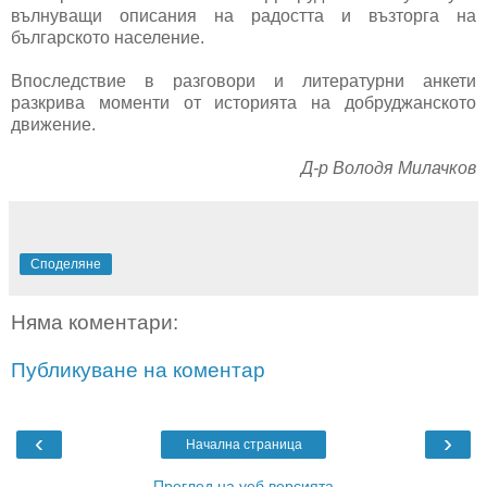
вълнуващи описания на радостта и възторга на
българското население.
Впоследствие в разговори и литературни анкети
разкрива моменти от историята на добруджанското
движение.
Д-р Володя Милачков
Споделяне
Няма коментари:
Публикуване на коментар
‹
›
Начална страница
Преглед на уеб версията