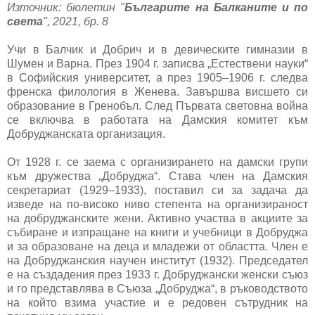
Източник: бюлетин "
Българите на Балканите и по
света
", 2021, бр. 8
Учи в Балчик и Добрич и в девическите гимназии в
Шумен и Варна. През 1904 г. записва „Естествени науки“
в Софийския университет, а през 1905–1906 г. следва
френска филология в Женева. Завършва висшето си
образование в Гренобъл. След Първата световна война
се включва в работата на Дамския комитет към
Добруджанската организация.
От 1928 г. се заема с организирането на дамски групи
към дружества „Добруджа“. Става член на Дамския
секретариат (1929–1933), поставил си за задача да
изведе на по-високо ниво степента на организираност
на добруджанските жени. Активно участва в акциите за
събиране и изпращане на книги и учебници в Добруджа
и за образоване на деца и младежи от областта. Член е
на Добруджанския научен институт (1932). Председател
е на създадения през 1933 г. Добруджански женски съюз
и го представлява в Съюза „Добруджа“, в ръководството
на който взима участие и е редовен сътрудник на