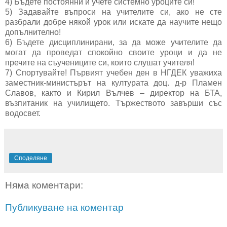
4) Бъдете постоянни и учете системно уроците си!
5) Задавайте въпроси на учителите си, ако не сте
разбрали добре някой урок или искате да научите нещо
допълнително!
6) Бъдете дисциплинирани, за да може учителите да
могат да проведат спокойно своите уроци и да не
пречите на съучениците си, които слушат учителя!
7) Спортувайте! Първият учебен ден в НГДЕК уважиха
заместник-министърът на културата доц. д-р Пламен
Славов, както и Кирил Вълчев – директор на БТА,
възпитаник на училището. Тържеството завърши със
водосвет.
Споделяне
Няма коментари:
Публикуване на коментар