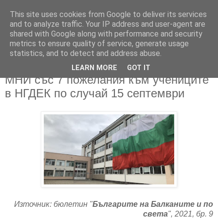
This site uses cookies from Google to deliver its services
and to analyze traffic. Your IP address and user-agent are
shared with Google along with performance and security
metrics to ensure quality of service, generate usage
▼
statistics, and to detect and address abuse.
LEARN MORE
GOT IT
27/09/2021
МНИ със 7 пожелания към учениците
в НГДЕК по случай 15 септември
Източник: бюлетин "
Българите на Балканите и по
света
", 2021, бр. 9