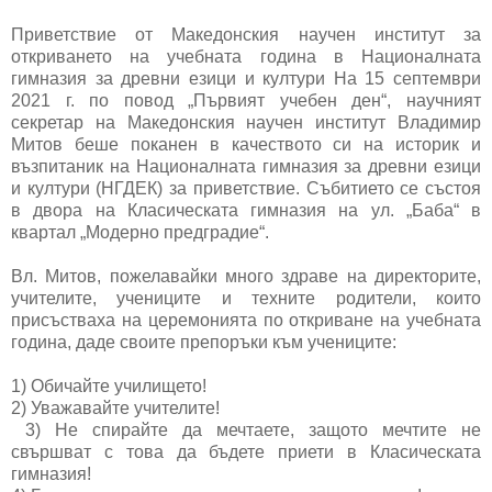
Приветствие от Македонския научен институт за
откриването на учебната година в Националната
гимназия за древни езици и култури На 15 септември
2021 г. по повод „Първият учебен ден“, научният
секретар на Македонския научен институт Владимир
Митов беше поканен в качеството си на историк и
възпитаник на Националната гимназия за древни езици
и култури (НГДЕК) за приветствие. Събитието се състоя
в двора на Класическата гимназия на ул. „Баба“ в
квартал „Модерно предградие“.
Вл. Митов, пожелавайки много здраве на директорите,
учителите, учениците и техните родители, които
присъстваха на церемонията по откриване на учебната
година, даде своите препоръки към учениците:
1) Обичайте училището!
2) Уважавайте учителите!
3) Не спирайте да мечтаете, защото мечтите не
свършват с това да бъдете приети в Класическата
гимназия!