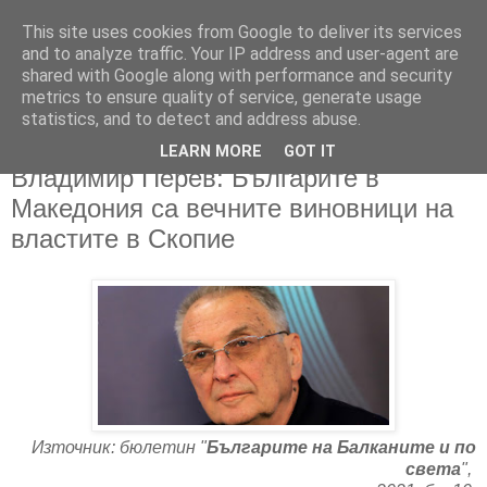
This site uses cookies from Google to deliver its services
and to analyze traffic. Your IP address and user-agent are
shared with Google along with performance and security
metrics to ensure quality of service, generate usage
▼
statistics, and to detect and address abuse.
LEARN MORE
GOT IT
05/11/2021
Владимир Перев: Българите в
Македония са вечните виновници на
властите в Скопие
Източник: бюлетин "
Българите на Балканите и по
света
",