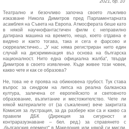
2021, бр. 10
Театрално и безочливо започна своето лъжливо
изказване Никола Димитров пред Парламентарната
асамблея на Съвета на Европа. Атмосферата беше като
в някой научнофантастичен филм с неправилно
датирана машина на времето, нещо, което отдавна е
видяно и както тогава, така и сега е фарсово и
сюрреалистично... „У нас няма регистриран нито един
случай на дискриминация въз основа на българска
националност. Нито една официална жалба“, твърди
Димитров в своето изявление. Къде живее този човек,
какво чете и как се образова?
Не, това не е проява на обикновена грубост. Тук става
въпрос за синдром на липса на реална балканска
култура, заличена от европейското и световното
образование, възпитание и местожителство. Чете ли
някой материалите от (за съжаление) вече закритата
Комисия за лустрация, за да разбере кои са и какво са
правили ДБК (Дирекция за сигурност и
контраразузнаване – бел. ред.) за справянето с
„българския елемент“ в Македония или някой си мисли,