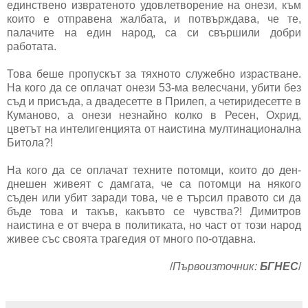
единствено извратеното удовлетворение на онези, към
които е отправена жалбата, и потвърждава, че те,
палачите на един народ, са си свършили добри
работата.
Това беше пропускът за тяхното служебно израстване.
На кого да се оплачат онези 53-ма велесчани, убити без
съд и присъда, а двадесетте в Прилеп, а четиридесетте в
Куманово, а онези незнайно колко в Ресен, Охрид,
цветът на интелигенцията от наистина мултинационална
Битола?!
На кого да се оплачат техните потомци, които до ден-
днешен живеят с дамгата, че са потомци на някого
съден или убит заради това, че е търсил правото си да
бъде това и такъв, какъвто се чувства?! Димитров
наистина е от вчера в политиката, но част от този народ
живее със своята трагедия от много по-отдавна.
/
Първоизточник:
БГНЕС
/