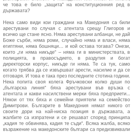
че това е било „защита“ на конституционния ред в
държавата?
Нека само види кои граждани на Македония са били
арестувани по случая с атентата срещу Глигоров и
всичко ще стане ясно. Няма арестувани албанци, не дай
Боже сърби, няма роми, случайно няма и власи, няма
египтяни, няма бошняци… и кой остава тогава? Онези,
които „ги няма никъде“ – няма ги в министерствата, в
полицията, в правосъдието, в раздутия и богат
директорски корпус, никъде ги няма. Те са тук, само
когато трябва да се извършват арести, насилие и да се
отговаря. И това е така през последните стотина години.
Нека попита своя колега Фръчковски колко души по
„българска линия“ бяха арестувани във връзка с
атентата и какви насилствени мерки бяха предприети...
Някои от тях бяха и семейни приятели на семейство
Димитрови. Българите в Македония нямат никого от
своите дори на най-ниска позиция в държавата, а
жалбите са изпратени и се решават според принципа
„кадия те обвинява, кадия те съди“. Всяка жалба, всяко
възражение на македонските българи са предизвиквали