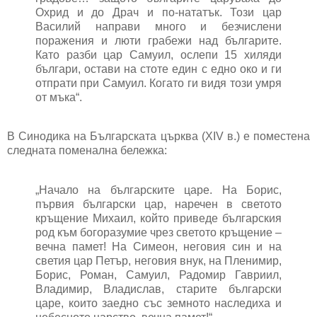
Охрид и до Драч и по-нататък. Този цар
Василий направи много и безчислени
поражения и люти грабежи над българите.
Като разби цар Самуил, ослепи 15 хиляди
българи, остави на стоте един с едно око и ги
отпрати при Самуил. Когато ги видя този умря
от мъка“.
В Синодика на Българската църква (ХІV в.) е поместена
следната поменална бележка:
„Начало на българските царе. На Борис,
първия български цар, наречен в светото
кръщение Михаил, който приведе българския
род към богоразумие чрез светото кръщение –
вечна памет! На Симеон, неговия син и на
светия цар Петър, неговия внук, на Пленимир,
Борис, Роман, Самуил, Радомир Гавриил,
Владимир, Владислав, старите български
царе, които заедно със земното наследиха и