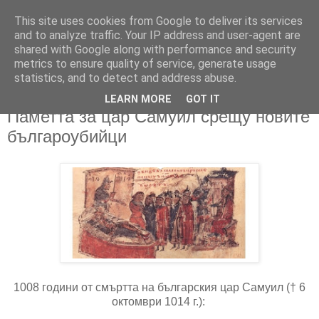
This site uses cookies from Google to deliver its services
and to analyze traffic. Your IP address and user-agent are
shared with Google along with performance and security
metrics to ensure quality of service, generate usage
▼
statistics, and to detect and address abuse.
LEARN MORE
GOT IT
10/10/2022
Паметта за цар Самуил срещу новите
българоубийци
1008 години от смъртта на българския цар Самуил († 6
октомври 1014 г.):