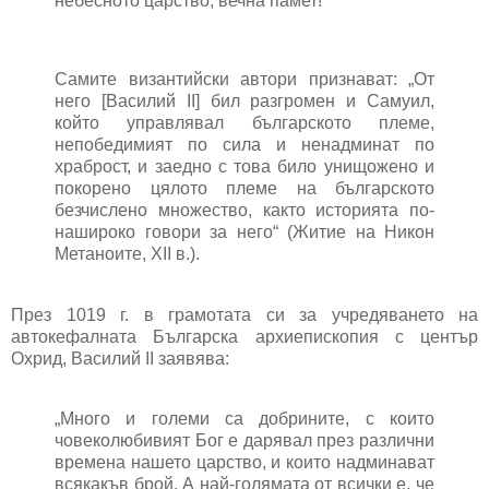
небесното царство, вечна памет!“
Самите византийски автори признават: „От
него [Василий ІІ] бил разгромен и Самуил,
който управлявал българското племе,
непобедимият по сила и ненадминат по
храброст, и заедно с това било унищожено и
покорено цялото племе на българското
безчислено множество, както историята по-
нашироко говори за него“ (Житие на Никон
Метаноите, ХІІ в.).
През 1019 г. в грамотата си за учредяването на
автокефалната Българска архиепископия с център
Охрид, Василий ІІ заявява:
„Много и големи са добрините, с които
човеколюбивият Бог е дарявал през различни
времена нашето царство, и които надминават
всякакъв брой. А най-голямата от всички е, че