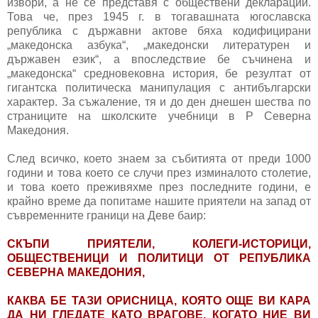
извори, а не се представя с обществени декларации.
Това че, през 1945 г. в тогавашната югославска
република с държавни актове бяха кодифицирани
„македонска азбука“, „македонски литературен и
държавен език“, а впоследствие бе съчинена и
„македонска“ средновековна история, бе резултат от
гигантска политическа манипулация с антибългарски
характер. За съжаление, тя и до ден днешен шества по
страниците на школските учебници в Р Северна
Македония.
След всичко, което знаем за събитията от преди 1000
години и това което се случи през изминалото столетие,
и това което преживяхме през последните години, е
крайно време да попитаме нашите приятели на запад от
съвременните граници на Деве баир:
СКЪПИ ПРИЯТЕЛИ, КОЛЕГИ-ИСТОРИЦИ,
ОБЩЕСТВЕНИЦИ И ПОЛИТИЦИ ОТ РЕПУБЛИКА
СЕВЕРНА МАКЕДОНИЯ,
КАКВА БЕ ТАЗИ ОРИСНИЦА, КОЯТО ОЩЕ ВИ КАРА
ДА НИ ГЛЕДАТЕ КАТО ВРАГОВЕ, КОГАТО НИЕ ВИ