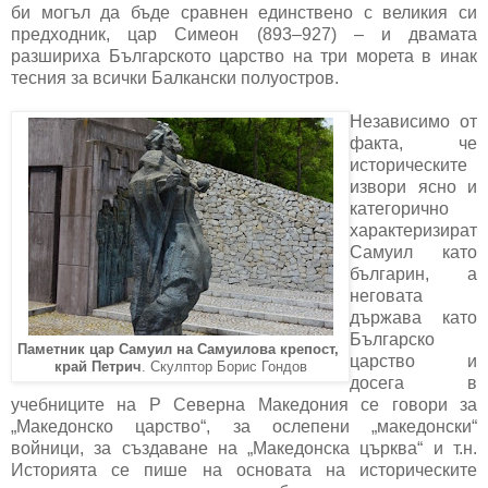
би могъл да бъде сравнен единствено с великия си
предходник, цар Симеон (893–927) – и двамата
разшириха Българското царство на три морета в инак
тесния за всички Балкански полуостров.
Независимо от
факта, че
историческите
извори ясно и
категорично
характеризират
Самуил като
българин, а
неговата
държава като
Българско
Паметник цар Самуил на Самуилова крепост,
царство и
край Петрич
. Скулптор Борис Гондов
досега в
учебниците на Р Северна Македония се говори за
„Македонско царство“, за ослепени „македонски“
войници, за създаване на „Македонска църква“ и т.н.
Историята се пише на основата на историческите