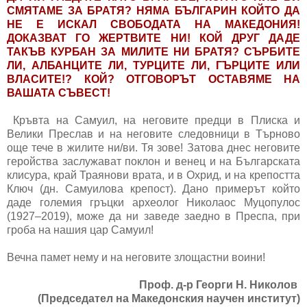
СМЯТАМЕ ЗА БРАТЯ? НЯМА БЪЛГАРИН КОЙТО ДА
НЕ Е ИСКАЛ СВОБОДАТА НА МАКЕДОНИЯ!
ДОКАЗВАТ ГО ЖЕРТВИТЕ НИ! КОЙ ДРУГ ДАДЕ
ТАКЪВ КУРБАН ЗА МИЛИТЕ НИ БРАТЯ? СЪРБИТЕ
ЛИ, АЛБАНЦИТЕ ЛИ, ТУРЦИТЕ ЛИ, ГЪРЦИТЕ ИЛИ
ВЛАСИТЕ!? КОЙ? ОТГОВОРЪТ ОСТАВЯМЕ НА
ВАШАТА СЪВЕСТ!
Кръвта на Самуил, на неговите предци в Плиска и
Велики Преслав и на неговите следовници в Търново
още тече в жилите ни/ви. Тя зове! Затова днес неговите
геройства заслужават поклон и венец и на Българската
клисура, край Траянови врата, и в Охрид, и на крепостта
Ключ (дн. Самуилова крепост). Дано примерът който
даде големия гръцки археолог Николаос Муцопулос
(1927–2019), може да ни заведе заедно в Преспа, при
гроба на нашия цар Самуил!
Вечна памет нему и на неговите злощастни воини!
Проф. д-р Георги Н. Николов
(Председател на Македонския научен институт)