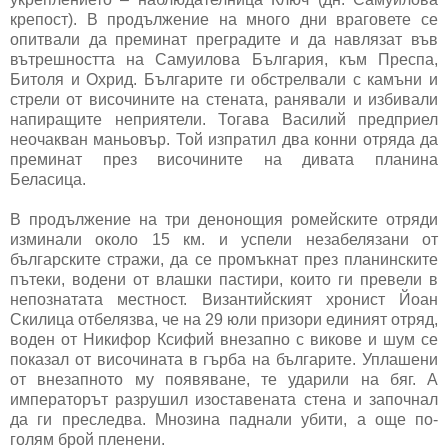
крепост). В продължение на много дни враговете се
опитвали да преминат преградите и да навлязат във
вътрешността на Самуилова България, към Преспа,
Битоля и Охрид. Българите ги обстрелвали с камъни и
стрели от височините на стената, ранявали и избивали
напиращите неприятели. Тогава Василий предприел
неочакван маньовър. Той изпратил два конни отряда да
преминат през височините на дивата планина
Беласица.
В продължение на три денонощия ромейските отряди
изминали около 15 км. и успели незабелязани от
българските стражи, да се промъкнат през планинските
пътеки, водени от влашки пастири, които ги превели в
непознатата местност. Византийският хронист Йоан
Скилица отбелязва, че на 29 юли призори единият отряд,
воден от Никифор Ксифий внезапно с викове и шум се
показал от височината в гърба на българите. Уплашени
от внезапното му появяване, те ударили на бяг. А
императорът разрушил изоставената стена и започнал
да ги преследва. Мнозина паднали убити, а още по-
голям брой пленени.