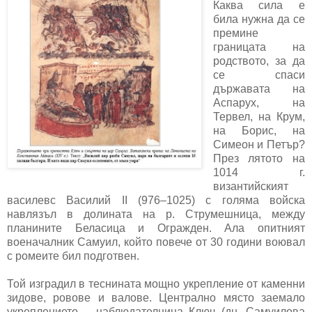
Каква сила е
била нужна да се
премине
границата на
родството, за да
се спаси
държавата на
Аспарух, на
Тервел, на Крум,
на Борис, на
Симеон и Петър?
През лятото на
1014 г.
византийският
василевс Василий ІІ (976–1025) с голяма войска
навлязъл в долината на р. Струмешница, между
планините Беласица и Огражден. Ала опитният
военачалник Самуил, който повече от 30 години воювал
с ромеите бил подготвен.
Той изградил в теснината мощно укрепление от каменни
зидове, ровове и валове. Централно място заемало
укреплението – наблюдателница Ключ (дн. Самуилова