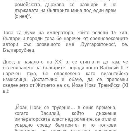
ромейската държава се разшири и че
държавата на българите мина под един ярем
[с нея]“.
Това са думи на императора, който ослепи 15 хил.
българи и поради това бе наречен от средновековните
автори със зловещото име „Вулгароктонос“, т.е.
Българоубиец.
Днес, в началото на ХХІ в. се стигна и до там, че
ослепяването на българите, поради което Василий ІІ е
наречен така, бе определено като византийска
измислица. Достатъчно е обаче, да се припомни
сведението от Житието на св. Йоан Нови Тракийски (ХІ
в.):
„Йоан Нови се трудеше… в ония времена,
когато Василий, който държеше
императорската власт над ромеите, се отличи
усърдно срещу българите, и то толкова
блестящо, че получи оттогава прозвище