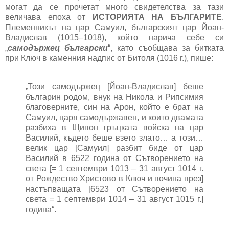
могат да се прочетат много свидетелства за тази
величава епоха от
ИСТОРИЯТА НА БЪЛГАРИТЕ
.
Племенникът на цар Самуил, българският цар Йоан-
Владислав (1015–1018), който нарича себе си
„
самодържец български
“, като съобщава за битката
при Ключ в каменния надпис от Битоля (1016 г.), пише:
„Този самодържец [Йоан-Владислав] беше
българин родом, внук на Никола и Рипсимия
благоверните, син на Арон, който е брат на
Самуил, царя самодържавен, и които двамата
разбиха в Щипон гръцката войска на цар
Василий, където беше взето злато… а този…
велик цар [Самуил] разбит биде от цар
Василий в 6522 година от Сътворението на
света [= 1 септември 1013 – 31 август 1014 г.
от Рождество Христово в Ключ и почина през]
настъпващата [6523 от Сътворението на
света = 1 септември 1014 – 31 август 1015 г.]
година“.