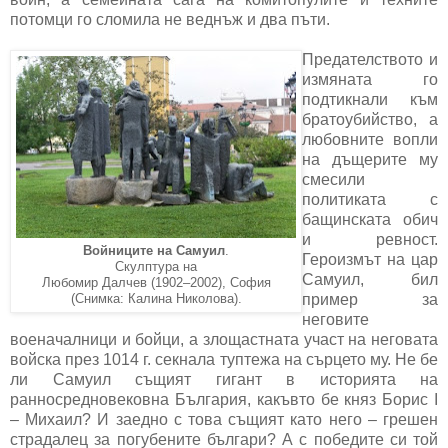
потомци го сломила не веднъж и два пъти.
Предателството и
измяната го
подтикнали към
братоубийство, а
любовните вопли
на дъщерите му
смесили
политиката с
бащинската обич
и ревност.
Войниците на Самуил
.
Героизмът на цар
Скулптура на
Самуил, бил
Любомир Далчев (1902–2002), София
пример за
(Снимка: Калина Николова).
неговите
военачалници и бойци, а злощастната участ на неговата
войска през 1014 г. секнала туптежа на сърцето му. Не бе
ли Самуил същият гигант в историята на
ранносредновековна България, какъвто бе княз Борис І
– Михаил? И заедно с това същият като него – грешен
страдалец за погубените българи? А с победите си той