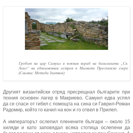
Гробът на цар Самуил в южния кораб на базиликата „Св.
Ахил“ на едноименния остров в Малкото Преспанско езеро
(Снимка: Методи Златков)
Другият византийски отряд пресрещнал българите при
техния основен лагер в Макриево. Самуил едва успял
да се спаси от гибел с помощта на сина си Гаврил-Роман
Радомир, който го качил на кон и го отвел в Прилеп.
А императорът ослепил пленените българи – около 15
хиляди и като заповядал всяка стотица ослепени да