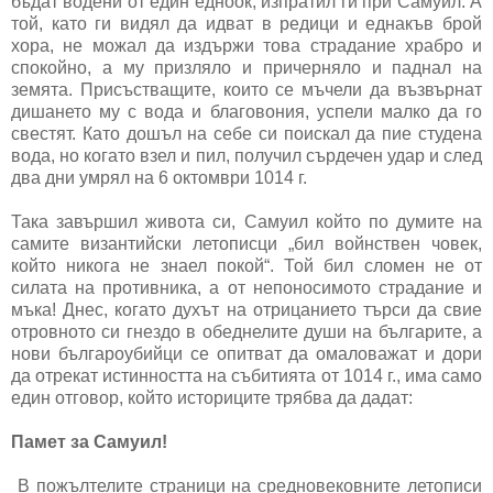
бъдат водени от един едноок, изпратил ги при Самуил. А
той, като ги видял да идват в редици и еднакъв брой
хора, не можал да издържи това страдание храбро и
спокойно, а му призляло и причерняло и паднал на
земята. Присъстващите, които се мъчели да възвърнат
дишането му с вода и благовония, успели малко да го
свестят. Като дошъл на себе си поискал да пие студена
вода, но когато взел и пил, получил сърдечен удар и след
два дни умрял на 6 октомври 1014 г.
Така завършил живота си, Самуил който по думите на
самите византийски летописци „бил войнствен човек,
който никога не знаел покой“. Той бил сломен не от
силата на противника, а от непоносимото страдание и
мъка! Днес, когато духът на отрицанието търси да свие
отровното си гнездо в обеднелите души на българите, а
нови българоубийци се опитват да омаловажат и дори
да отрекат истинността на събитията от 1014 г., има само
един отговор, който историците трябва да дадат:
Памет за Самуил!
В пожълтелите страници на средновековните летописи