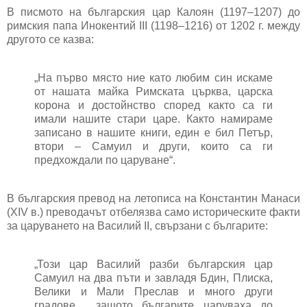
В писмото на българския цар Калоян (1197–1207) до
римския папа Инокентий ІІІ (1198–1216) от 1202 г. между
другото се казва:
„На първо място ние като любим син искаме
от нашата майка Римската църква, царска
корона и достойнство според както са ги
имали нашите стари царе. Както намираме
записано в нашите книги, един е бил Петър,
втори – Самуил и други, които са ги
предхождали по царуване“.
В българския превод на летописа на Константин Манаси
(ХІV в.) преводачът отбелязва само историческите факти
за царуването на Василий ІІ, свързани с българите:
„Този цар Василий разби българския цар
Самуил на два пъти и завладя Бдин, Плиска,
Велики и Мали Преслав и много други
градове… защото българите царуваха до