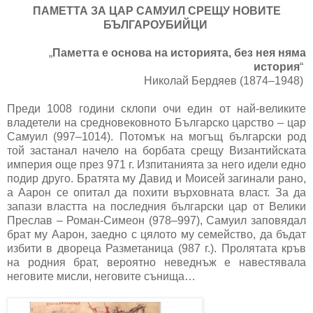
ПАМЕТТА ЗА ЦАР САМУИЛ СРЕЩУ НОВИТЕ
БЪЛГАРОУБИЙЦИ
„
Паметта е основа на историята, без нея няма
история
“
Николай Бердяев (1874–1948)
Преди 1008 години склопи очи един от най-великите
владетели на средновековното Българско царство – цар
Самуил (997–1014). Потомък на могъщ български род
той застанал начело на борбата срещу Византийската
империя още през 971 г. Изпитанията за него идели едно
подир друго. Братята му Давид и Моисей загинали рано,
а Аарон се опитал да похити върховната власт. За да
запази властта на последния български цар от Велики
Преслав – Роман-Симеон (978–997), Самуил заповядал
брат му Аарон, заедно с цялото му семейство, да бъдат
избити в двореца Разметаница (987 г.). Пролятата кръв
на родния брат, вероятно неведнъж е навестявала
неговите мисли, неговите сънища…