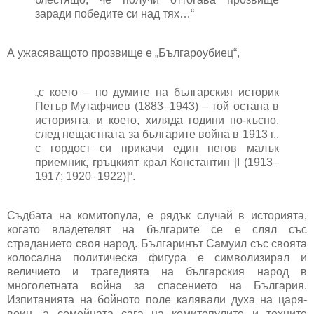
заради победите си над тях…“
А ужасяващото прозвище е „Българоубиец“,
„с което – по думите на българския историк
Петър Мутафчиев (1883–1943) – той остана в
историята, и което, хиляда години по-късно,
след нещастната за българите война в 1913 г.,
с гордост си прикачи един негов малък
приемник, гръцкият крал Константин [І (1913–
1917; 1920–1922)]“.
Съдбата на комитопула, е рядък случай в историята,
когато владетелят на българите се е слял със
страданието своя народ. Българинът Самуил със своята
колосална политическа фигура е символизирал и
величието и трагедията на българския народ в
многолетната война за спасението на България.
Изпитанията на бойното поле калявали духа на царя-
воин, а семейната сага на комитопулите и техните