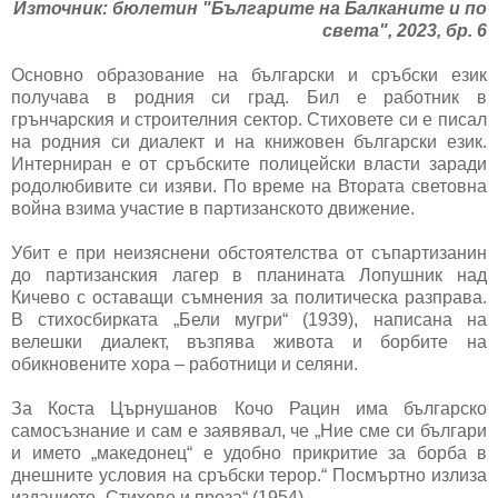
Източник: бюлетин "Българите на Балканите и по
света", 2023, бр. 6
Основно образование на български и сръбски език
получава в родния си град. Бил е работник в
грънчарския и строителния сектор. Стиховете си е писал
на родния си диалект и на книжовен български език.
Интерниран е от сръбските полицейски власти заради
родолюбивите си изяви. По време на Втората световна
война взима участие в партизанското движение.
Убит е при неизяснени обстоятелства от съпартизанин
до партизанския лагер в планината Лопушник над
Кичево с оставащи съмнения за политическа разправа.
В стихосбирката „Бели мугри“ (1939), написана на
велешки диалект, възпява живота и борбите на
обикновените хора – работници и селяни.
За Коста Църнушанов Кочо Рацин има българско
самосъзнание и сам е заявявал, че „Ние сме си българи
и името „македонец“ е удобно прикритие за борба в
днешните условия на сръбски терор.“ Посмъртно излиза
изданието „Стихове и проза“ (1954).