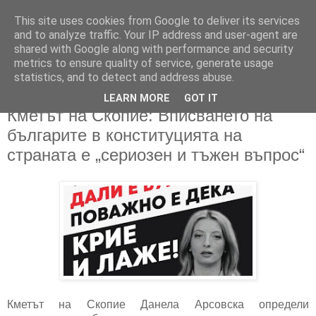
This site uses cookies from Google to deliver its services
and to analyze traffic. Your IP address and user-agent are
shared with Google along with performance and security
metrics to ensure quality of service, generate usage
▼
statistics, and to detect and address abuse.
LEARN MORE
GOT IT
30/01/2024
Кметът на Скопие: Вписването на
българите в конституцията на
страната e „сериозен и тъжен въпрос“
Кметът на Скопие Данела Арсовска определи