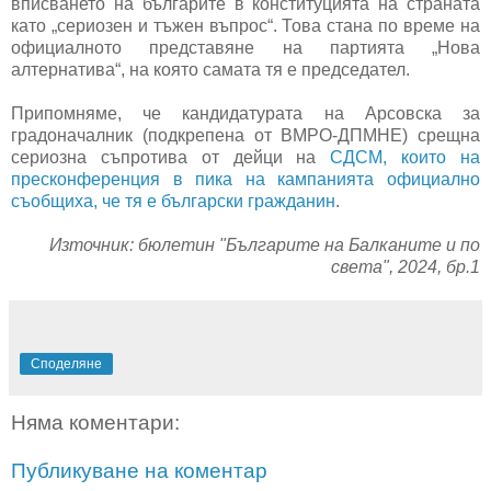
вписването на българите в конституцията на страната
като „сериозен и тъжен въпрос“. Това стана по време на
официалното представяне на партията „Нова
алтернатива“, на която самата тя е председател.
Припомняме, че кандидатурата на Арсовска за
градоначалник (подкрепена от ВМРО-ДПМНЕ) срещна
сериозна съпротива от дейци на
СДСМ, които на
пресконференция в пика на кампанията официално
съобщиха, че тя е български гражданин
.
Източник: бюлетин "Българите на Балканите и по
света", 2024, бр.1
Споделяне
Няма коментари:
Публикуване на коментар