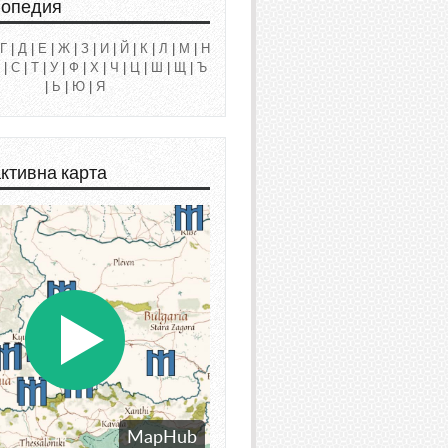
лопедия
Г
|
Д
|
Е
|
Ж
|
З
|
И
|
Й
|
К
|
Л
|
М
|
Н
|
С
|
Т
|
У
|
Ф
|
Х
|
Ч
|
Ц
|
Ш
|
Щ
|
Ъ
|
Ь
|
Ю
|
Я
ктивна карта