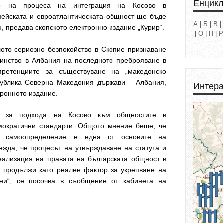
Енцик
то на процеса на интеграция на Косово в
пейската и евроатлантическата общност ще бъде
А
|
Б
|
В
|
н, предава скопското електронно издание „Курир“.
|
О
|
П
|
Р
лото сериозно безпокойство в Скопие признаване
цинство в Албания на последното преброяване в
претенциите за съществуване на „македонско
публика Северна Македония държави – Албания,
Интера
тронното издание.
ри за подхода на Косово към общностите в
емократични стандарти. Общото мнение беше, че
а самоопределение е една от основите на
ежда, че процесът на утвърждаване на статута и
еализация на правата на българската общност в
е продължи като реален фактор за укрепване на
ни“, се посочва в съобщение от кабинета на