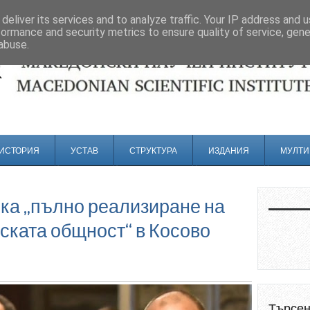
deliver its services and to analyze traffic. Your IP address and 
formance and security metrics to ensure quality of service, gen
abuse.
ИСТОРИЯ
УСТАВ
СТРУКТУРА
ИЗДАНИЯ
МУЛТИ
ка „пълно реализиране на
ската общност“ в Косово
Търсе