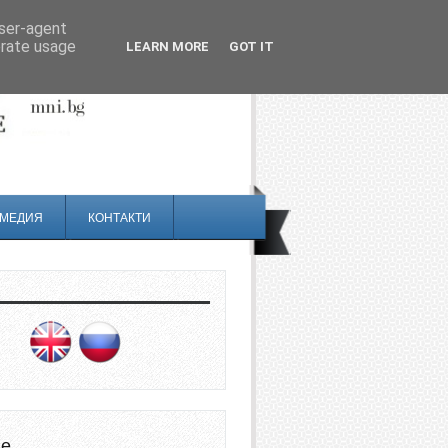
user-agent
erate usage
LEARN MORE
GOT IT
МЕДИЯ
КОНТАКТИ
не