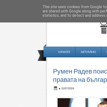
This site uses cookies from Google to 
are shared with Google along with per
statistics, and to detect and address 
НАЧАЛО
АКТУАЛНО
Румен Радев поис
правата на българ
●
31/07/2024