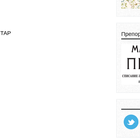
НТАР
Препо