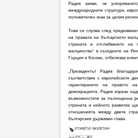
Радев заяви, че ускоряване
международните структури, евро
положителен знак за целия регио
Това се случва след предизвика
на правата на българското мал
страната и отслабването на 
малцинство“ в съседните на Ре
Гърция и Косово, отбелязва елек
„Президентът Радев благода
съответствие с европейските д
гарантирането на правото н
демокрацията. Радев изрази над
възможностите за пълноценна р
страната и нейното развитие щ
отношенията между двете стра
българския държавен глава.
ЕТИКЕТИ:
БЮЛЕТИН