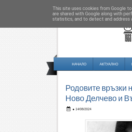
This site uses cookies from Google to 
are shared with Google along with per
statistics, and to detect and address 
НАЧАЛО
АКТУАЛНО
Родовите връзки н
Ново Делчево и В
●
14/08/2024