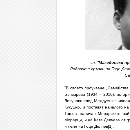
сп. "
Македонски пр
Родовите връзки на Гоце Дел
Са
"В своето проучване „Семейства
Бъчварова (1934 – 2010), истори
Левуново след Междусъюзническа
Кукушко, и поставят началото на
Ташев, наричан Морарският вой
Морарци, и на Ката Делчева от г
и леля на Гоце Делчев[1].