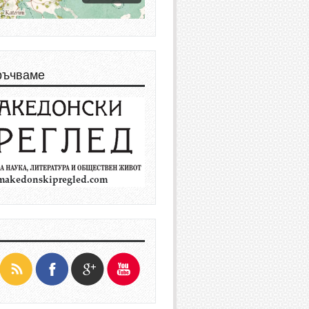
ръчваме