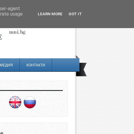
user-agent
erate usage
LEARN MORE
GOT IT
МЕДИЯ
КОНТАКТИ
не