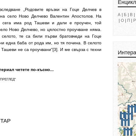
Енцик
зследване „Родовите връзки на Гоце Делчев в
А
|
Б
|
В
|
а на село Ново Делчево Валентин Апостолов. На
|
О
|
П
|
Р
о сега има род Ташеви и дали е проучен, той
село Ново Делчево, но цялостно проучване няма.
селото, те са били първи братовчеди на Гоце
ни една баба от рода им, но тя почина. В селото
 Ташеви не са проучвани“[3]. И ме свърза с техни
Интера
ериал четете по-късно...
ПРЕГЛЕД"
НТАР