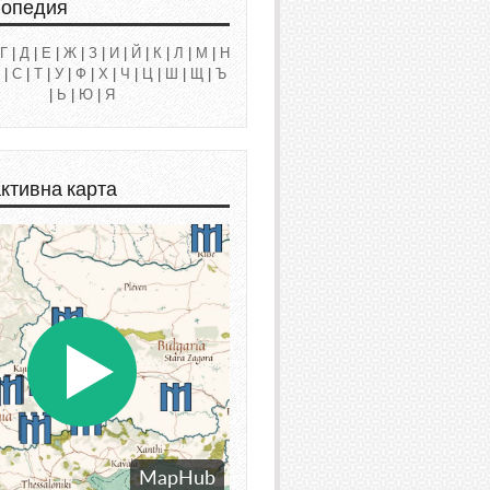
лопедия
Г
|
Д
|
Е
|
Ж
|
З
|
И
|
Й
|
К
|
Л
|
М
|
Н
|
С
|
Т
|
У
|
Ф
|
Х
|
Ч
|
Ц
|
Ш
|
Щ
|
Ъ
|
Ь
|
Ю
|
Я
ктивна карта