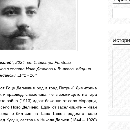
Истори
еглед
", 2024, кн. 1.
Бистра Риндова
чев в селата
Ново Делчево и Вълково, община
ндански...141 - 164
 от Гоце Делчевия род в град Петрич“ Димитрина
к и краевед, споменава, че в землището на гара
та война (1913) идват бежанци от село Морарци,
 село Ново Делчево. Един от заселниците – Иван
вода, е бил син на Ташо Ташев, родом от село
рад Кукуш, сестра на Никола Делчев (1844 – 1920)