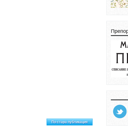
Препо
ачална страница
По-стара публикация