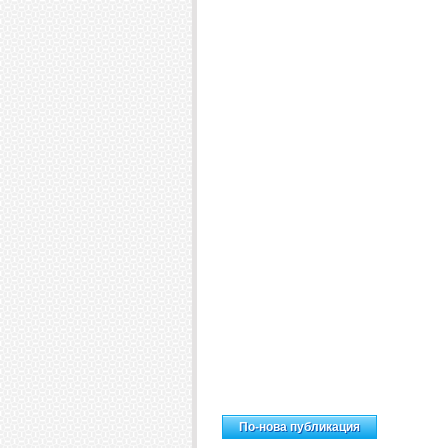
Н
По-нова публикация