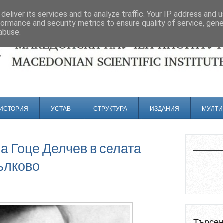
deliver its services and to analyze traffic. Your IP address and 
formance and security metrics to ensure quality of service, gen
abuse.
ИСТОРИЯ
УСТАВ
СТРУКТУРА
ИЗДАНИЯ
МУЛТИ
а Гоце Делчев в селата
ълково
Търсе