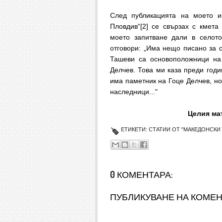
След публикацията на моето и
Пловдив“[2] се свързах с кмет
моето запитване дали в селот
отговори: „Има нещо писано за 
Ташеви са основоположници на 
Делчев. Това ми каза преди годи
има паметник на Гоце Делчев, но
наследници..."
Целия мат
ЕТИКЕТИ:
СТАТИИ ОТ "МАКЕДОНСКИ 
0 КОМЕНТАРА:
ПУБЛИКУВАНЕ НА КОМЕ