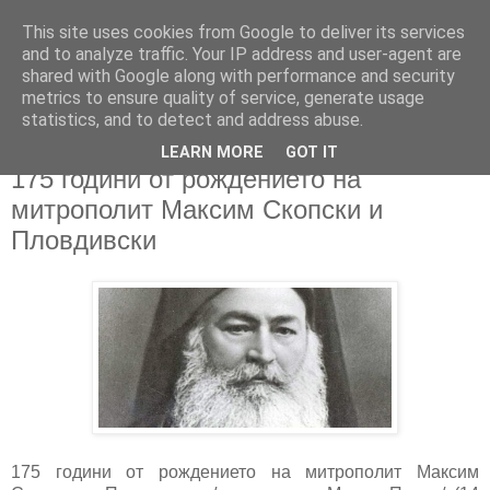
This site uses cookies from Google to deliver its services
and to analyze traffic. Your IP address and user-agent are
shared with Google along with performance and security
metrics to ensure quality of service, generate usage
▼
statistics, and to detect and address abuse.
LEARN MORE
GOT IT
23/09/2025
175 години от рождението на
митрополит Максим Скопски и
Пловдивски
175 години от рождението на митрополит Максим