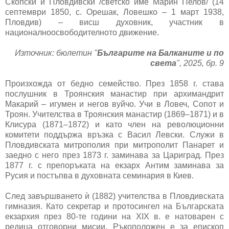
Скопски и Пловдивски /светско име Марин Пелов/ (14
септември 1850, с. Орешак, Ловeшко – 1 март 1938,
Пловдив) – висш духовник, участник в
националноосвободителното движение.
Източник: бюлетин "
Българите на Балканите и по
света
", 2025, бр. 9
Произхожда от бедно семейство. През 1858 г. става
послушник в Троянския манастир при архимандрит
Макарий – игумен и негов вуйчо. Учи в Ловеч, Сопот и
Троян. Учителства в Троянския манастир (1869–1871) и в
Клисура (1871–1872) и като член на революционни
комитети поддържа връзка с Васил Левски. Служи в
Пловдивската митрополия при митрополит Панарет и
заедно с него през 1873 г. заминава за Цариград. През
1877 г. с препоръката на екзарх Антим заминава за
Русия и постъпва в духовната семинария в Киев.
След завършването ѝ (1882) учителства в Пловдивската
гимназия. Като секретар и протосингел на Българската
екзархия през 80-те години на XIX в. е натоварен с
редица отговорни мисии. Ръкоположен е за епископ