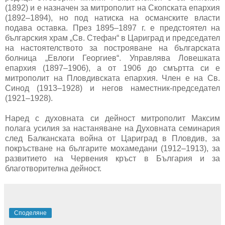
(1892) и е назначен за митрополит на Скопската епархия
(1892–1894), но под натиска на османските власти
подава оставка. През 1895–1897 г. е предстоятел на
българския храм „Св. Стефан“ в Цариград и председател
на настоятелството за построяване на българската
болница „Евлоги Георгиев“. Управлява Ловешката
епархия (1897–1906), а от 1906 до смъртта си е
митрополит на Пловдивската епархия. Член е на Св.
Синод (1913–1928) и негов наместник-председател
(1921–1928).
Наред с духовната си дейност митрополит Максим
полага усилия за настаняване на Духовната семинария
след Балканската война от Цариград в Пловдив, за
покръстване на българите мохамедани (1912–1913), за
развитието на Червения кръст в България и за
благотворителна дейност.
Споделяне