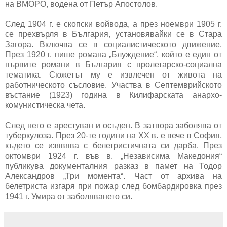
на ВМОРО, водена от Петър Апостолов.
След 1904 г. е скопски войвода, а през ноември 1905 г.
се прехвърля в България, установявайки се в Стара
Загора. Включва се в социалистическото движение.
През 1920 г. пише романа „Блуждение“, който е един от
първите романи в България с пролетарско-социална
тематика. Сюжетът му е извлечен от живота на
работническото съсловие. Участва в Септемврийското
въстаниe (1923) година в Килифарската анархо-
комунистическа чета.
След него е арестуван и осъден. В затвора заболява от
туберкулоза. През 20-те години на XX в. е вече в София,
където се изявява с белетристичната си дарба. През
октомври 1924 г. във в. „Независима Македония“
публикува документалния разказ в памет на Тодор
Александров „Три момента“. Част от архива на
белетриста изгаря при пожар след бомбардировка през
1941 г. Умира от заболяването си.