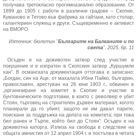
получава третокласно прогимназиално образование. От
1899 до 1905 г. работи в различни градове – Скопие,
Куманово и Тетово във фабрика за гайтани, като столар,
галантериен служещ и други. Същевременно е активист
на ВМОРО.
Източник: бюлетин "
Българите на Балканите и по
света
", 2025, бр. 11
Осъден е на доживотен затвор след участие в
покушение и е изпратен в Скопския затвор „Куршумли
хан“. В османската документация оттогава е записано:
„Богдан, син на Аце, от махалата Ибни Пайко, българин,
православен, арестуван на 26 юни 1903 г., обвинен в
„организиране на комитет в Скопие и участие в
бунтовническите подготовки, в които с револвер е убит
Стоян, търговец на строителен дървен материал, когото
планирали да го убият, защото не им давал парите,
поискани за поддръжка на делата на комитета; при това
бил ранен и Търпе, който бил до Стоян“. Осъден е на
доживотна каторга. Излиза на свобода в следствие на
общата амнистия от 12 април 1904 г. и постъпва в четата