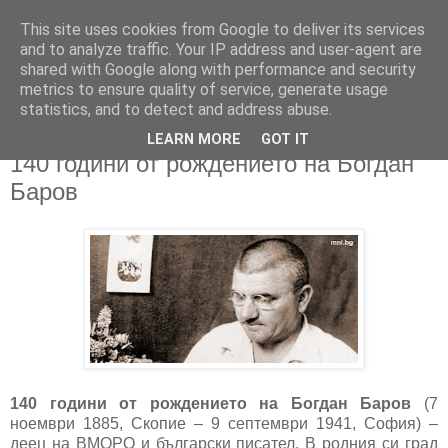
This site uses cookies from Google to deliver its services
and to analyze traffic. Your IP address and user-agent are
shared with Google along with performance and security
metrics to ensure quality of service, generate usage
▼
statistics, and to detect and address abuse.
LEARN MORE
GOT IT
22/11/2025
140 години от рождението на Богдан
Баров
140 години от рождението на Богдан Баров
(7
ноември 1885, Скопие – 9 септември 1941, София) –
деец на ВМОРО и български писател. В родния си град