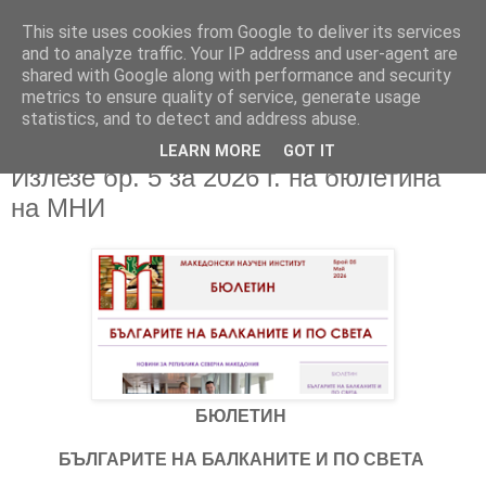
This site uses cookies from Google to deliver its services
and to analyze traffic. Your IP address and user-agent are
shared with Google along with performance and security
metrics to ensure quality of service, generate usage
▼
statistics, and to detect and address abuse.
LEARN MORE
GOT IT
15/06/2026
Излезе бр. 5 за 2026 г. на бюлетина
на МНИ
БЮЛЕТИН
БЪЛГАРИТЕ НА БАЛКАНИТЕ И ПО СВЕТА