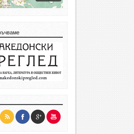
ръчваме