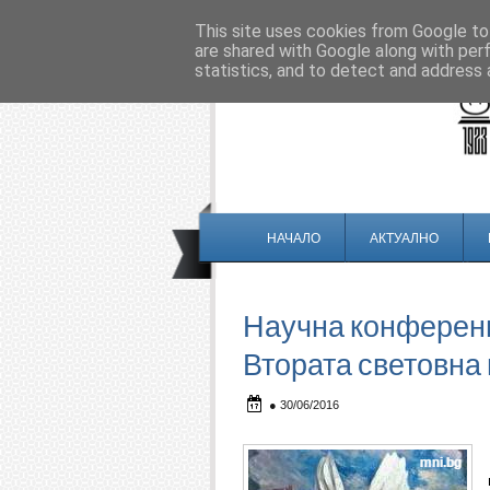
This site uses cookies from Google to 
are shared with Google along with per
statistics, and to detect and address 
НАЧАЛО
АКТУАЛНО
Научна конференц
Втората световна
●
30/06/2016