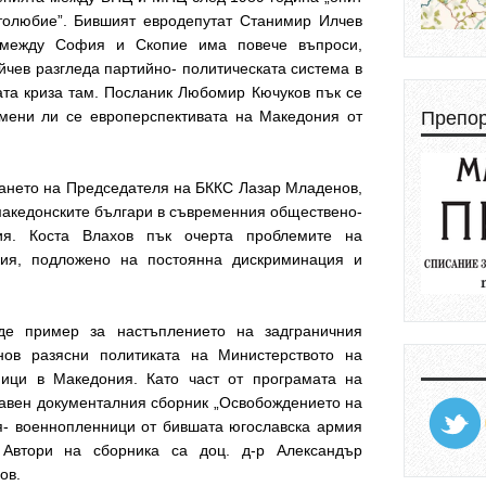
толюбие”. Бившият евродепутат Станимир Илчев
 между София и Скопие има повече въпроси,
айчев разгледа партийно- политическата система в
та криза там. Посланик Любомир Кючуков пък се
Препо
смени ли се европерспективата на Македония от
ването на Председателя на БККС Лазар Младенов,
македонските българи в съвременния обществено-
ия. Коста Влахов пък очерта проблемите на
ция, подложено на постоянна дискриминация и
де пример за настъплението на задграничния
нов разясни политиката на Министерството на
ици в Македония. Като част от програмата на
авен документалния сборник „Освобождението на
я- военнопленници от бившата югославска армия
 Автори на сборника са доц. д-р Александър
хов.