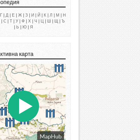
лопедия
Г
|
Д
|
Е
|
Ж
|
З
|
И
|
Й
|
К
|
Л
|
М
|
Н
|
С
|
Т
|
У
|
Ф
|
Х
|
Ч
|
Ц
|
Ш
|
Щ
|
Ъ
|
Ь
|
Ю
|
Я
ктивна карта