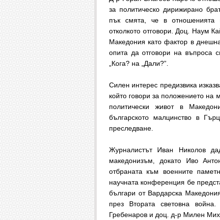
за политическо дирижирано бра
пък смята, че в отношенията
отколкото отговори. Доц. Наум К
Македония като фактор в днешна
опита да отговори на въпроса 
„Кога? на „Дали?”.
Силен интерес предизвика изказ
който говори за положението на 
политически живот в Македон
българското малцинство в Гър
преследване.
Журналистът Иван Николов да
македонизъм, докато Иво Анто
отбраната към военните паметн
научната конференция бе предст
българи от Вардарска Македони
през Втората световна война.
Гребенаров и доц. д-р Милен Ми