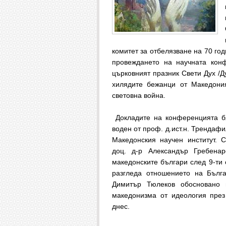
комитет за отбелязване на 70 год
провеждането на научната кон
църковният празник Свети Дух /Д
хилядите бежанци от Македони
световна война.
Докладите на конференцията бя
воден от проф. д.ист.н. Трендафи
Македонския научен институт. 
доц. д-р Александър Гребена
македонските българи след 9-ти 
разгледа отношението на Бълга
Димитър Тюлеков обосновано 
македонизма от идеология през
днес.