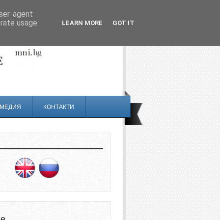
user-agent
erate usage
LEARN MORE
GOT IT
МЕДИЯ
КОНТАКТИ
не