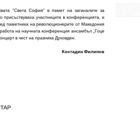
вата ”Света София” в памет на загиналите за
о присъствуваха участниците в конференцията, и
ред паметника на революционерите от Македония
 работа на научната конференция ансамбъл „Гоце
онцерт в чест на празника Духовден.
Костадин Филипов
НТАР