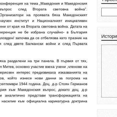
конференция на тема „Македония и Македонския
въпрос след Втората световна война”.
Организатори на проявата бяха Македонският
научен институт и Националният инициативен
ини от края на Втората световна война. Датата на
ференция не бе избрана случайно- в България
Истори
уховден/ започва да се отбелязва като празник на
я след двете Балкански войни и след Първата
ха разделени на три панела. В първия от тях,
л Митев, основно участие взеха учени ,членове на
Сериозен интерес предизвикаха изказванията на
ров, който изнесе нови данни за погрома на
септември 1944 година. Доц. д-р Стоян Германов
рия към Македонския въпрос, докато доц. д-р
и аналитично представи трансформацията на
 насилие към официална карикатурна доктрина