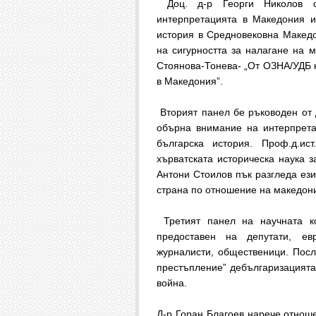
Доц. д-р Георги Николов о
интерпретацията в Македония и
история в Средновековна Македо
на сигурността за налагане на м
Стоянова-Тонева- „От ОЗНА/УДБ к
в Македония”.
Вторият панел бе ръководен от 
обърна внимание на интерпрета
българска история. Проф.д.ис
хърватската историческа наука 
Антони Стоилов пък разгледа ези
страна по отношение на македон
Третият панел на научната к
предоставен на депутати, евр
журналисти, общественици. Пос
престъпление” дебългаризацията
война.
Д-р Горан Благоев нарече отнош