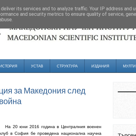
deliver its services and to analyze traffic. Your IP address and 
formance and security metrics to ensure quality of service, gen
abuse.
ИСТОРИЯ
УСТАВ
СТРУКТУРА
ИЗДАНИЯ
МУЛТИ
ия за Македония след
 война
На 20 юни 2016 година в Централния военен
клуб в София бе проведена национална научна
Търсе