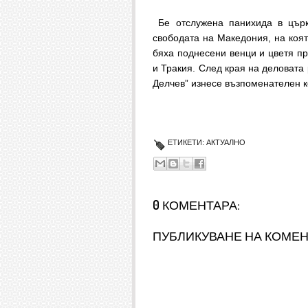
Бе отслужена панихида в църк
свободата на Македония, на коят
бяха поднесени венци и цветя п
и Тракия. След края на деловата
Делчев” изнесе възпоменателен к
ЕТИКЕТИ:
АКТУАЛНО
0 КОМЕНТАРА:
ПУБЛИКУВАНЕ НА КОМЕ