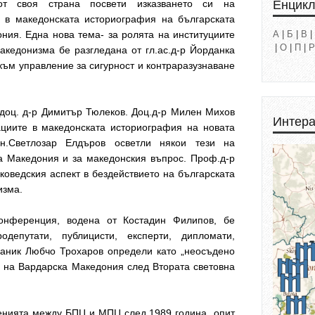
Енцик
т своя страна посвети изказването си на
 в македонската историография на българската
ния. Една нова тема- за ролята на институциите
А
|
Б
|
В
|
|
О
|
П
|
Р
акедонизма бе разгледана от гл.ас.д-р Йорданка
ъм управление за сигурност и контраразузнаване
доц. д-р Димитър Тюлеков. Доц.д-р Милен Михов
Интера
циите в македонската историография на новата
т.н.Светлозар Елдъров осветли някои тези на
за Македония и за македонския въпрос. Проф.д-р
коведския аспект в бездействието на българската
изма.
онференция, водена от Костадин Филипов, бе
одепутати, публицисти, експерти, дипломати,
ланик Любчо Трохаров определи като „неосъдено
 на Вардарска Македония след Втората световна
енията между БПЦ и МПЦ след 1989 година „опит