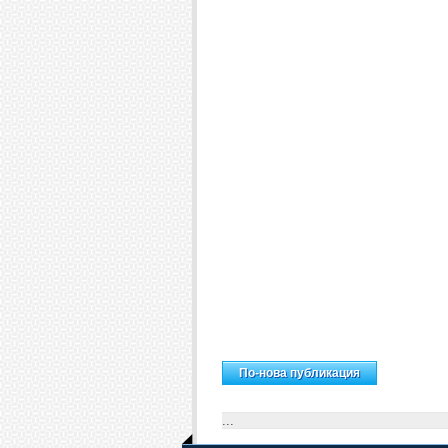
Н
По-нова публикация
...