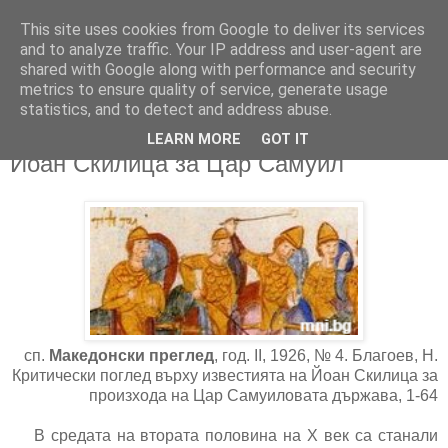
This site uses cookies from Google to deliver its services
and to analyze traffic. Your IP address and user-agent are
shared with Google along with performance and security
metrics to ensure quality of service, generate usage
▼
statistics, and to detect and address abuse.
LEARN MORE
GOT IT
22/07/2016
Йоан Скилица за Цар Самуил
сп.
Македонски преглед
, год. II, 1926, № 4. Благоев, Н.
Критически поглед върху известията на Йоан Скилица за
произхода на Цар Самуиловата държава, 1-64
В средата на втората половина на Х век са станали