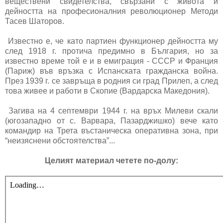
веществени свидетелства, свързани с живота и
дейността на професионалния революционер Методи
Тасев Шаторов.
Известно е, че като партиен функционер дейността му
след 1918 г. протича предимно в България, но за
известно време той е и в емиграция - СССР и Франция
(Париж) във връзка с Испанската гражданска война.
През 1939 г. се завръща в родния си град Прилеп, а след
това живее и работи в Скопие (Вардарска Македония).
Загива на 4 септември 1944 г. на връх Милеви скали
(югозападно от с. Варвара, Пазарджишко) вече като
командир на Трета въстаническа оперативна зона, при
“неизяснени обстоятелства”...
Целият материал четете по-долу: