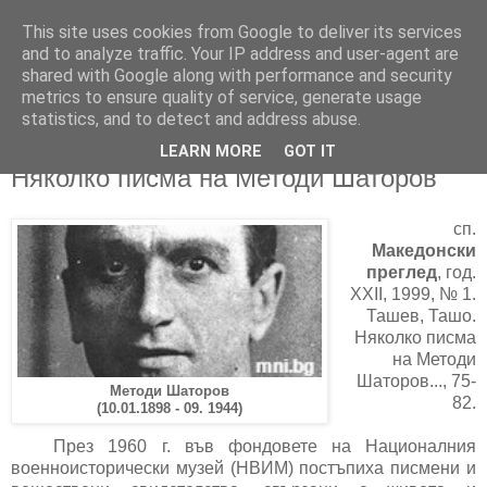
This site uses cookies from Google to deliver its services
and to analyze traffic. Your IP address and user-agent are
shared with Google along with performance and security
metrics to ensure quality of service, generate usage
▼
statistics, and to detect and address abuse.
LEARN MORE
GOT IT
10/01/2017
Няколко писма на Методи Шаторов
сп.
Македонски
преглед
, год.
XXII, 1999, № 1.
Ташев, Ташо.
Няколко писма
на Методи
Шаторов..., 75-
Методи Шаторов
82.
(10.01.1898 - 09. 1944)
През 1960 г. във фондовете на Националния
военноисторически музей (НВИМ) постъпиха писмени и