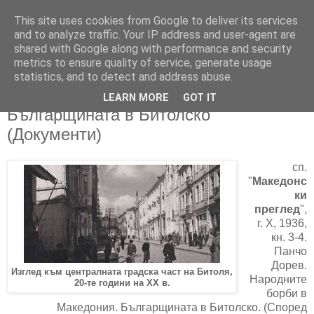
This site uses cookies from Google to deliver its services
and to analyze traffic. Your IP address and user-agent are
shared with Google along with performance and security
metrics to ensure quality of service, generate usage
▼
statistics, and to detect and address abuse.
LEARN MORE
GOT IT
20/08/2018
Българщината в Битолско
(Документи)
сп.
"
Македонс
ки
преглед
",
г. X, 1936,
кн. 3-4.
Панчо
Дорев.
Изглед към централната градска част на Битоля,
Народните
20-те години на ХХ в.
борби в
Македония. Българщината в Битолско. (Според