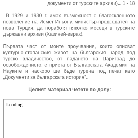
документи от турските архиви)... 1 - 18
В 1929 и 1930 г. имах възможност с благосклонното
позволение на Исмет Иньону, министър-председател на
нова Турция, да поработя няколко месеци в турските
държавни архиви (Хазиней-еврак).
Първата част от моите проучвания, които описват
културно-стопанския живот на българския народ под
турско владичество, от падането на Цариград до
освобождението, е приета от Българската Академия на
Науките и наскоро ще бъде турена под печат като
„Документи за българската история”...
Целият материал четете по-долу: