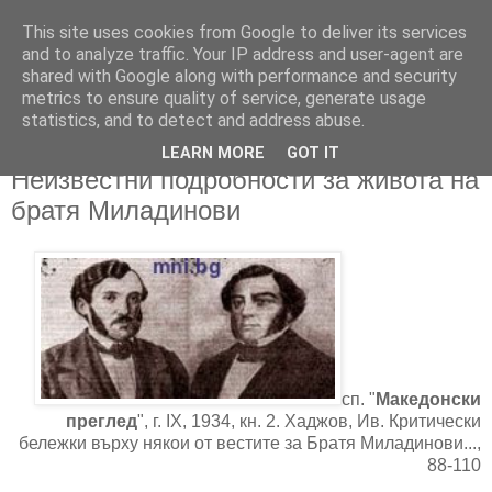
This site uses cookies from Google to deliver its services
and to analyze traffic. Your IP address and user-agent are
shared with Google along with performance and security
metrics to ensure quality of service, generate usage
▼
statistics, and to detect and address abuse.
LEARN MORE
GOT IT
01/12/2018
Неизвестни подробности за живота на
братя Миладинови
сп. "
Македонски
преглед
", г. IX, 1934, кн. 2.
Хаджов, Ив. Критически
бележки върху някои от вестите за Братя Миладинови...,
88-110