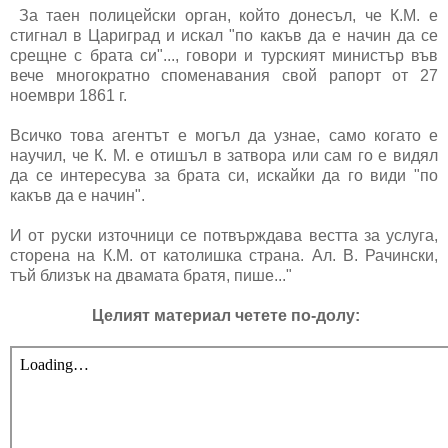
За таен полицейски орган, който донесъл, че К.М. е
стигнал в Цариград и искал "по какъв да е начин да се
срещне с брата си"..., говори и турският министър във
вече многократно споменавания свой рапорт от 27
ноември 1861 г.
Всичко това агентът е могъл да узнае, само когато е
научил, че К. М. е отишъл в затвора или сам го е видял
да се интересува за брата си, искайки да го види "по
какъв да е начин".
И от руски източници се потвърждава вестта за услуга,
сторена на К.М. от католишка страна. Ал. В. Рачински,
тъй близък на двамата братя, пише..."
Целият материал четете по-долу: