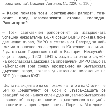
предателство“, Веселин Ангелов, С., 2020, с. 116.)
– Какво показва този „светкавичен рапорт“, този
отчет пред югославската страна, господин
Развигоров?
– Този светкавичен рапорт-отчет за извършената
успешна наказателна акция срещу ВМРО показва поне
две неща: първо, ВМРО е смятана от Белград за най-
голямата опасност за следвоенна Югославия в опитите
ѝ да откъсне Пиринския край от България. Неслучайно
още в периода 1920– 1941 г. разузнавателните служби
на югославската държава са определяли ВМРО също за
най-опасния враг срещу ерозирането на българската
държава; второ, показва унизителното положение на
БРП (к) спрямо ЮКП.
Целта на акцията е да се покаже на Тито и на Сталин, че
БРП(к) „решително“ се бори с „възраждащата се
реакция“, че се нанася силен удар на „великобългарските
шовинисти“, на противниците на „македонската нация“ и
на опитите за присъединяване на Пиринска Македония.