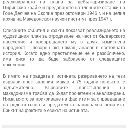
реализирането на плана за дебългаризиране на
Пиринския край е и предаването на тленните останки на
Гоце Делчев на Скопие през октомври 1946 г. и на целия
архив на Македонския научен институт през 1947 г.
Описаните събития и факти показват реализирането на
чудовищния план за отродяване на част от българското
население и превръщането му в друга измислена
народност – позорен акт, нямащ аналог в световната
история. Когато едно престъпление не е разобличено,
има риск то да бъде забравено от следващите
поколения.
В името на правдата и истината разкриването на тези
кървави престъпления, макар и 75 години по-късно, е
задължително. Кървавите престъпления на
македонизма трябва да бъдат прочетени и анализирани.
Няма място за прикриване на фактите и за оправдаване
на родоотстъпна и предателска национална политика.
Езикът на фактите е езикът на истината.