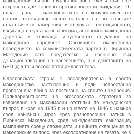
македонския въпрос в България през 1945 и 1946 г. се
открояват две коренно противоположни виждания. От
една страна – македонисткото на комунистическата
партия, отговарящо почти напълно на югославските
стратегически намерения, и от друга – опозиционното,
издигащо лозунга за независима, автономна македонска
държава и отричащо изкуственото създаване на
македонска народност. Опозицията окачествява
поведението на комунистическата партия в Пиринска
Македония като предателско и насочено към
денационализация на населението, а и действията на
БРП (к) в тази посока потвърждават това.
Югославската страна е последователна в своето
македонистко настъпление и води непрестанна
пропагандна война за постигане на своите намерения.
Поливариантността на югославската стратегия за
извоюване на максимални отстъпки по македонския
въпрос в края на 1945 г. и началото на 1946 г. намира
своя най-висш израз чрез разнопосочен натиск в
Пиринска Македония, сред македонската емиграция,
кампанията срещу опозицията и нейните схващания по
македонския въпрос, чрез експлоатиране на тезата, че в