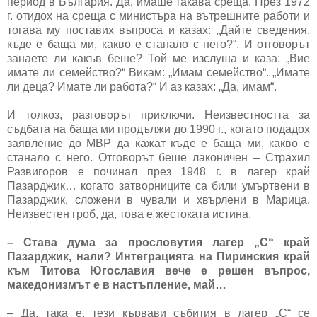
период в България. Да, имаше такава среща. През 1972
г. отидох на среща с министъра на вътрешните работи и
тогава му поставих въпроса и казах: „Дайте сведения,
къде е баща ми, какво е станало с него?“. И отговорът
занаете ли какъв беше? Той ме изслуша и каза: „Вие
имате ли семейство?“ Викам: „Имам семейство“. „Имате
ли деца? Имате ли работа?“ И аз казах: „Да, имам“.
И толкоз, разговорът приключи. Неизвестността за
съдбата на баща ми продължи до 1990 г., когато подадох
заявление до МВР да кажат къде е баща ми, какво е
станало с него. Отговорът беше лаконичен – Страхил
Развигоров е починал през 1948 г. в лагер край
Пазарджик… когато затворниците са били умъртвени в
Пазарджик, сложени в чували и хвърлени в Марица.
Неизвестен гроб, да, това е жестоката истина.
– Става дума за прословутия лагер „С“ край
Пазарджик, нали? Интеграцията на Пиринския край
към Титова Югославия вече е решен въпрос,
македонизмът е в настъпление, май…
– Да, така е, тези кървави събития в лагер „С“ се