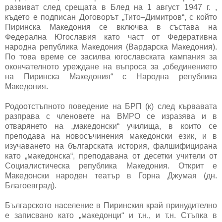
развиват след срещата в Блед на 1 август 1947 г. ,
където е подписан Договорът „Тито–Димитров“, с който
Пиринска Македония се включва в състава на
Федерална Югославия като част от Федеративна
народна република Македония (Вардарска Македония).
По това време се засилва югославската кампания за
окончателното уреждане на въпроса за „обединението
на Пиринска Македония“ с Народна република
Македония.
Родоотстъпното поведение на БРП (к) след кървавата
разправа с членовете на ВМРО се изразява и в
отварянето на „македонски“ училища, в които се
преподава на новосъчинения македонски език, и в
изучаването на българската история, фалшифицирана
като „македонска“, преподавана от десетки учители от
Социалистическа република Македония. Открит е
Македонски народен театър в Горна Джумая (дн.
Благоевград).
Българското население в Пиринския край принудително
е записвано като „македонци“ и т.н., и т.н. Стъпка в