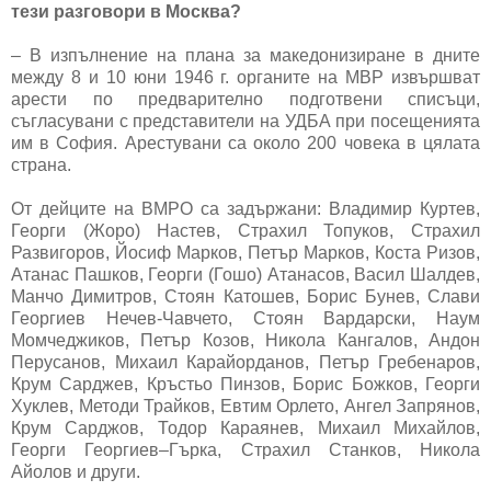
тези разговори в Москва?
– В изпълнение на плана за македонизиране в дните
между 8 и 10 юни 1946 г. органите на МВР извършват
арести по предварително подготвени списъци,
съгласувани с представители на УДБА при посещенията
им в София. Арестувани са около 200 човека в цялата
страна.
От дейците на ВМРО са задържани: Владимир Куртев,
Георги (Жоро) Настев, Страхил Топуков, Страхил
Развигоров, Йосиф Марков, Петър Марков, Коста Ризов,
Атанас Пашков, Георги (Гошо) Атанасов, Васил Шалдев,
Манчо Димитров, Стоян Катошев, Борис Бунев, Слави
Георгиев Нечев-Чавчето, Стоян Вардарски, Наум
Момчеджиков, Петър Козов, Никола Кангалов, Андон
Перусанов, Михаил Карайорданов, Петър Гребенаров,
Крум Сарджев, Кръстьо Пинзов, Борис Божков, Георги
Хуклев, Методи Трайков, Евтим Орлето, Ангел Запрянов,
Крум Сарджов, Тодор Караянев, Михаил Михайлов,
Георги Георгиев–Гърка, Страхил Станков, Никола
Айолов и други.