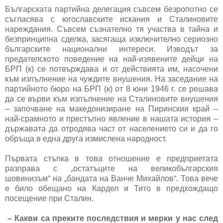
Българската партийна делегация съвсем безропотно се
съгласява с югославските искания и Сталиновите
нареждания. Съвсем съзнателно тя участва в тайна и
безпринципна сделка, засягаща изключително сериозно
българските национални интереси. Изводът за
предателското поведение на най-изявените дейци на
БРП (к) се потвърждава и от действията им, насочени
към изпълнение на чуждите внушения. На заседание на
партийното бюро на БРП (к) от 8 юни 1946 г. се решава
да се върви към изпълнение на Сталиновите внушения
– започване на македонизиране на Пиринския край –
най-срамното и престъпно явление в нашата история –
държавата да отродява част от населението си и да го
обръща в една друга измислена народност.
Първата стъпка в това отношение е предприетата
разправа с „остатъците на великобългарския
шовинизъм“ на „бандата на Ванче Михайлов“. Това вече
е било обещано на Кардел и Тито в предхождащо
посещение при Сталин.
– Какви са преките последствия и мерки у нас след