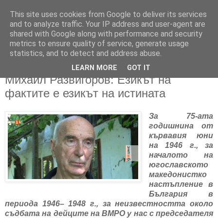
This site uses cookies from Google to deliver its services
and to analyze traffic. Your IP address and user-agent are
shared with Google along with performance and security
metrics to ensure quality of service, generate usage
▼
statistics, and to detect and address abuse.
LEARN MORE
GOT IT
26/07/2021
Михаил Развигоров: Eзикът на
фактите е езикът на истината
За 75-ата
годишнина от
кървавия юни
на 1946 г., за
началото на
югославското
македонистко
настъпление в
България в
периода 1946– 1948 г., за неизвестността около
съдбата на дейците на ВМРО у нас с председателя