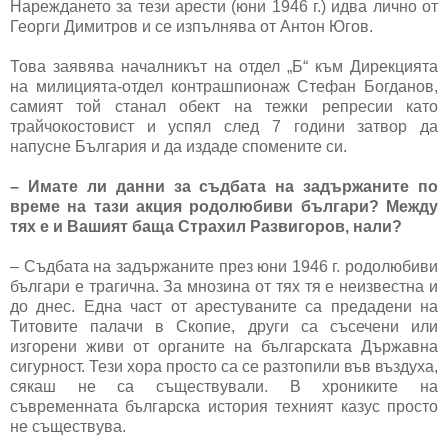
Нареждането за тези арести (юни 1946 г.) идва лично от
Георги Димитров и се изпълнява от Антон Югов.
Това заявява началникът на отдел „Б“ към Дирекцията
на милицията-отдел контрашпионаж Стефан Богданов,
самият той станал обект на тежки репресии като
трайчокостовист и успял след 7 години затвор да
напусне България и да издаде спомените си.
– Имате ли данни за съдбата на задържаните по
време на тази акция родолюбиви българи? Между
тях е и Вашият баща Страхил Развигоров, нали?
– Съдбата на задържаните през юни 1946 г. родолюбиви
българи е трагична. За мнозина от тях тя е неизвестна и
до днес. Една част от арестуваните са предадени на
Титовите палачи в Скопие, други са съсечени или
изгорени живи от органите на българската Държавна
сигурност. Тези хора просто са се разтопили във въздуха,
сякаш не са съществували. В хрониките на
съвременната българска история техният казус просто
не съществува.