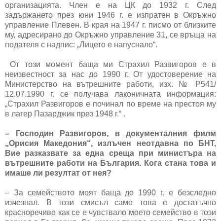
организацията. Член е на ЦК до 1932 г. След
задържането през юни 1946 г. е изпратен в Окръжно
управление Плевен. В края на 1947 г. писмо от близките
му, адресирано до Окръжно управление 31, се връща на
подателя с надпис: „Лицето е напуснало“.
От този момент баща ми Страхил Развигоров е в
неизвестност за нас до 1990 г. От удостоверение на
Министерство на вътрешните работи, изх. № Р541/
12.07.1990 г. се получава лаконичната информация:
„Страхил Развигоров е починал по време на престоя му
в лагер Пазарджик през 1948 г.“ .
– Господин Развигоров, в документалния филм
„Орисия Македония“, излъчен неотдавна по БНТ,
Вие разказвате за една среща при министъра на
вътрешните работи на България. Кога стана това и
имаше ли резултат от нея?
– За семейството моят баща до 1990 г. е безследно
изчезнал. В този смисъл само това е достатъчно
красноречиво как се е чувствало моето семейство в този