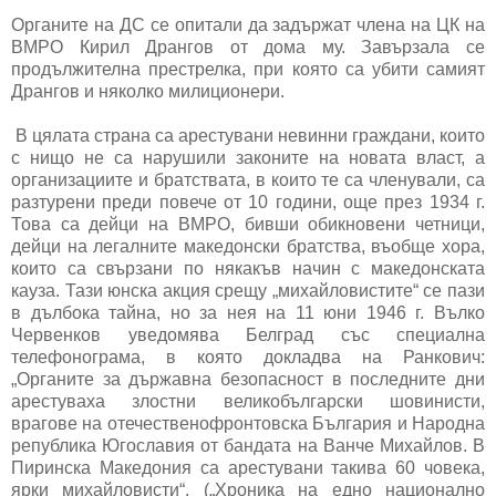
Органите на ДС се опитали да задържат члена на ЦК на
ВМРО Кирил Дрангов от дома му. Завързала се
продължителна престрелка, при която са убити самият
Дрангов и няколко милиционери.
В цялата страна са арестувани невинни граждани, които
с нищо не са нарушили законите на новата власт, а
организациите и братствата, в които те са членували, са
разтурени преди повече от 10 години, още през 1934 г.
Това са дейци на ВМРО, бивши обикновени четници,
дейци на легалните македонски братства, въобще хора,
които са свързани по някакъв начин с македонската
кауза. Тази юнска акция срещу „михайловистите“ се пази
в дълбока тайна, но за нея на 11 юни 1946 г. Вълко
Червенков уведомява Белград със специална
телефонограма, в която докладва на Ранкович:
„Органите за държавна безопасност в последните дни
арестуваха злостни великобългарски шовинисти,
врагове на отечественофронтовска България и Народна
република Югославия от бандата на Ванче Михайлов. В
Пиринска Македония са арестувани такива 60 човека,
ярки михайловисти“. („Хроника на едно национално