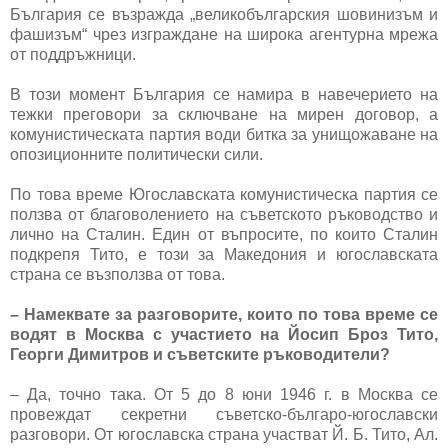
България се възражда „великобългарския шовинизъм и
фашизъм“ чрез изграждане на широка агентурна мрежа
от поддръжници.
В този момент България се намира в навечерието на
тежки преговори за сключване на мирен договор, а
комунистическата партия води битка за унищожаване на
опозиционните политически сили.
По това време Югославската комунистическа партия се
ползва от благоволението на съветското ръководство и
лично на Сталин. Един от въпросите, по които Сталин
подкрепя Тито, е този за Македония и югославската
страна се възползва от това.
– Намеквате за разговорите, които по това време се
водят в Москва с участието на Йосип Броз Тито,
Георги Димитров и съветските ръководители?
– Да, точно така. От 5 до 8 юни 1946 г. в Москва се
провеждат секретни съветско-българо-югославски
разговори. От югославска страна участват Й. Б. Тито, Ал.