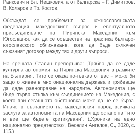
Ранкович и Бл. Нешкович, а от българска – Г. Димитров,
В. Коларов и Тр. Костов.
Обсъждат се проблемът за южнославянската
федерация, македонският въпрос и евентуалното
присъединяване на Пиринска Македония към
Югославия, как да се осъществи на практика българо-
югославското сближаване, кога да бъде сключен
съюзният договор между тях и други въпроси.
На срещата Сталин препоръчва: „Трябва да се даде
културна автономия на Пиринска Македония в рамките
на България. Тито се оказа по-гъвкав от вас – може би
защото живее в многонационална държава и трябваше
да даде равноправие на народите. Автономията ще
бъде първа стъпка към съединението на Македония, с
което при сегашната обстановка може да не се бърза.
Иначе в съзнанието на македонския народ всичката
заслуга за автономията на Македония ще остане на Тито
и вие ще бъдете критикувани“. („Хроника на едно
национално предателство“, Веселин Ангелов, С., 2020, с.
115.)