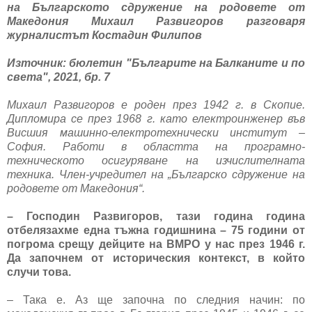
на Българското сдружение на родовете от
Македония Михаил Развигоров разговаря
журналистът Костадин Филипов
Източник: бюлетин "Българите на Балканите и по
света", 2021, бр. 7
Михаил Развигоров е роден през 1942 г. в Скопие.
Дипломира се през 1968 г. като електроинженер във
Висшия машинно-електротехнически институт –
София. Работи в областта на програмно-
техническото осигуряване на изчислителната
техника. Член-учредител на „Българско сдружение на
родовете от Македония“.
– Господин Развигоров, тази година година
отбелязахме една тъжна годишнина – 75 години от
погрома срещу дейците на ВМРО у нас през 1946 г.
Да започнем от историческия контекст, в който
случи това.
– Така е. Аз ще започна по следния начин: по