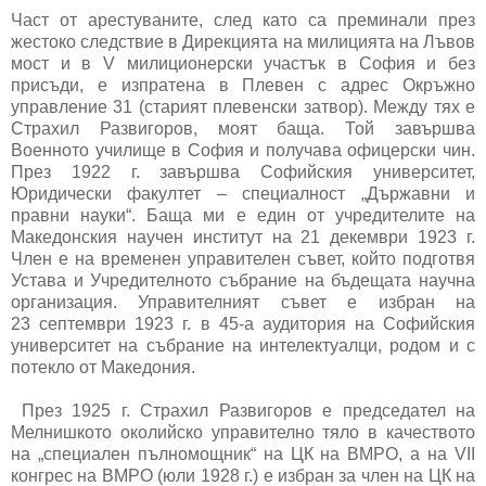
Част от арестуваните, след като са преминали през
жестоко следствие в Дирекцията на милицията на Лъвов
мост и в V милиционерски участък в София и без
присъди, е изпратена в Плевен с адрес Окръжно
управление 31 (старият плевенски затвор). Между тях е
Страхил Развигоров, моят баща. Той завършва
Военното училище в София и получава офицерски чин.
През 1922 г. завършва Софийския университет,
Юридически факултет – специалност „Държавни и
правни науки“. Баща ми е един от учредителите на
Македонския научен институт на 21 декември 1923 г.
Член е на временен управителен съвет, който подготвя
Устава и Учредителното събрание на бъдещата научна
организация. Управителният съвет е избран на
23 септември 1923 г. в 45-а аудитория на Софийския
университет на събрание на интелектуалци, родом и с
потекло от Македония.
През 1925 г. Страхил Развигоров е председател на
Мелнишкото околийско управително тяло в качеството
на „специален пълномощник“ на ЦК на ВМРО, а на VII
конгрес на ВМРО (юли 1928 г.) е избран за член на ЦК на