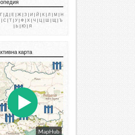
лопедия
Г
|
Д
|
Е
|
Ж
|
З
|
И
|
Й
|
К
|
Л
|
М
|
Н
|
С
|
Т
|
У
|
Ф
|
Х
|
Ч
|
Ц
|
Ш
|
Щ
|
Ъ
|
Ь
|
Ю
|
Я
ктивна карта