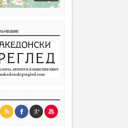
ръчваме