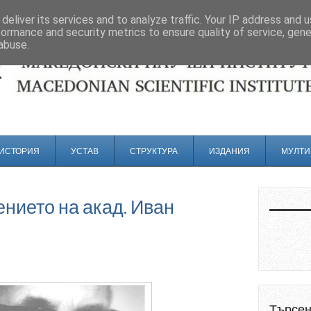
deliver its services and to analyze traffic. Your IP address and 
formance and security metrics to ensure quality of service, gen
abuse.
ИСТОРИЯ
УСТАВ
СТРУКТУРА
ИЗДАНИЯ
МУЛТИ
ението на акад. Иван
Търсе