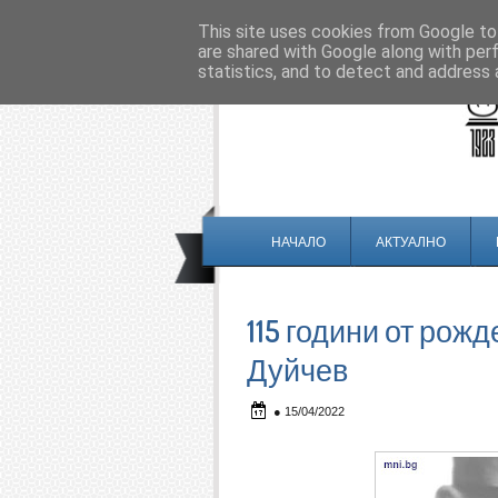
This site uses cookies from Google to 
are shared with Google along with per
statistics, and to detect and address 
НАЧАЛО
АКТУАЛНО
115 години от рожд
Дуйчев
●
15/04/2022