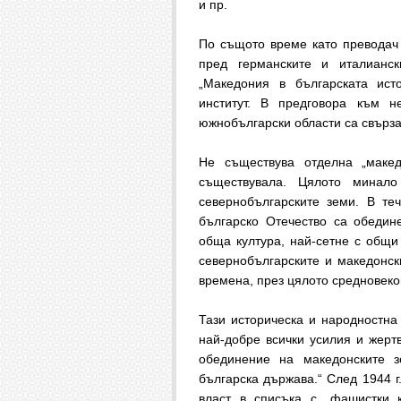
и пр.
По същото време като преводач
пред германските и италианс
„Македония в българската ист
институт. В предговора към н
южнобългарски области са свърза
Не съществува отделна „маке
съществувала. Цялото минал
севернобългарските земи. В те
българско Отечество са обедин
обща култура, най-сетне с общи
севернобългарските и македонск
времена, през цялото средновеко
Тази историческа и народностн
най-добре всички усилия и жерт
обединение на македонските 
българска държава.“ След 1944 г
власт в списъка с „фашистки 