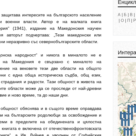
Енцик
 защитава интересите на българското население
А
|
Б
|
В
|
|
О
|
П
|
Р
ки военни власти. Автор е на малката книга
ория“ (1941), издание на Македонския научен
ея авторът подчертава: „Тези македонски или
ни неразривно със севернобългарските области.
Интера
донска народност“ и никога в миналото не е
о на Македония е свързано с миналото на
чение на вековете тези две области на общото
ени с една обща историческа съдба, общ език,
 страдания и радости. Тази общност в живота на
ите области може да се проследи от най-древни
вие и ново време, та до наши дни.
а общност обяснява и в същото време оправдава
ви на българските родолюбци за освобождение и
земи в пределите на обединената и цялостна
. книгата е включена от отечественофронтовската
книги“, а Ив. Дуйчев е уволнен от Софийския