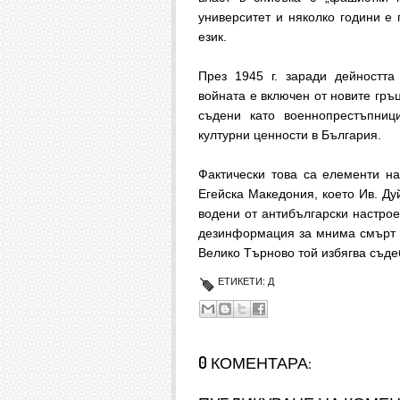
университет и няколко години е
език.
През 1945 г. заради дейността
войната е включен от новите гръц
съдени като военнопрестъпниц
културни ценности в България.
Фактически това са елементи на
Егейска Македония, което Ив. Ду
водени от антибългарски настрое
дезинформация за мнима смърт и
Велико Търново той избягва съде
ЕТИКЕТИ:
Д
0 КОМЕНТАРА: