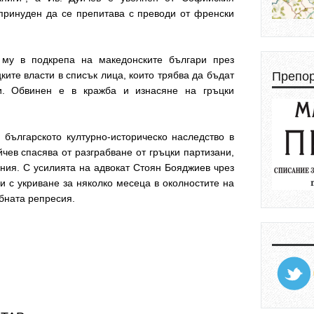
 принуден да се препитава с преводи от френски
 му в подкрепа на македонските българи през
Препо
ките власти в списък лица, които трябва да бъдат
и. Обвинен е в кражба и изнасяне на гръцки
 българското културно-историческо наследство в
йчев спасява от разграбване от гръцки партизани,
ния. С усилията на адвокат Стоян Бояджиев чрез
 с укриване за няколко месеца в околностите на
бната репресия.