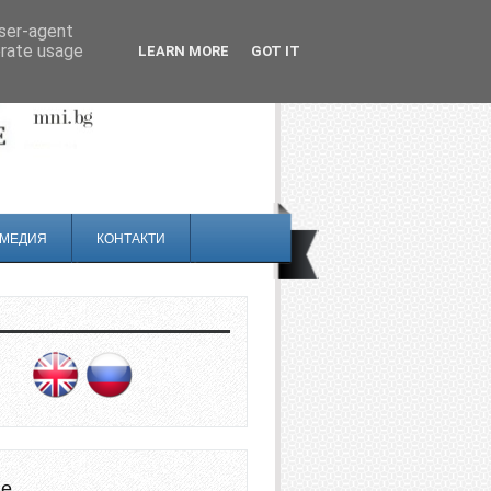
user-agent
erate usage
LEARN MORE
GOT IT
МЕДИЯ
КОНТАКТИ
не