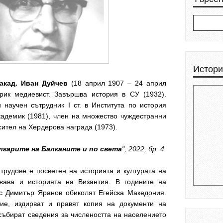
Истори
акад. Иван Дуйчев
(18 април 1907 – 24 април
рик медиевист. Завършва история в СУ (1932).
научен сътрудник I ст. в Института по история
кадемик (1981), член на множество чуждестранни
сител на Хердерова награда (1973).
лгарите на Балканите и по света
", 2022, бр. 4.
трудове е посветен на историята и културата на
жава и историята на Византия. В годините на
 с Димитър Яранов обиколят Егейска Македония.
ие, издирват и правят копия на документи на
събират сведения за числеността на населението