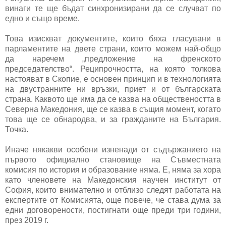
винаги те ще бъдат синхронизирани да се случват по
едно и също време.
Това изискват документите, които бяха гласувани в
парламентите на двете страни, които можем най-общо
да наречем „предложение на френското
председателство“. Реципрочността, на която толкова
настояват в Скопие, е основен принцип и в технологията
на двустранните ни връзки, приет и от българската
страна. Каквото ще има да се казва на обществеността в
Северна Македония, ще се казва в същия момент, когато
това ще се обнародва, и за гражданите на България.
Точка.
Иначе някакви особени изненади от съдържанието на
първото официално становище на Съвместната
комисия по история и образование няма. Е, няма за хора
като членовете на Македонския научен институт от
София, които внимателно и отблизо следят работата на
експертите от Комисията, още повече, че става дума за
едни договорености, постигнати още преди три години,
през 2019 г.