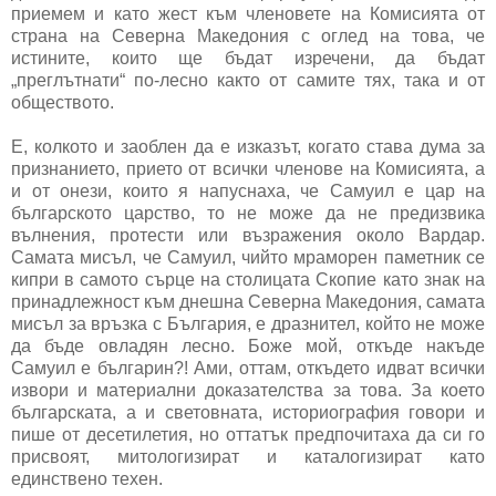
приемем и като жест към членовете на Комисията от
страна на Северна Македония с оглед на това, че
истините, които ще бъдат изречени, да бъдат
„преглътнати“ по-лесно както от самите тях, така и от
обществото.
Е, колкото и заоблен да е изказът, когато става дума за
признанието, прието от всички членове на Комисията, а
и от онези, които я напуснаха, че Самуил е цар на
българското царство, то не може да не предизвика
вълнения, протести или възражения около Вардар.
Самата мисъл, че Самуил, чийто мраморен паметник се
кипри в самото сърце на столицата Скопие като знак на
принадлежност към днешна Северна Македония, самата
мисъл за връзка с България, е дразнител, който не може
да бъде овладян лесно. Боже мой, откъде накъде
Самуил е българин?! Ами, оттам, откъдето идват всички
извори и материални доказателства за това. За което
българската, а и световната, историография говори и
пише от десетилетия, но оттатък предпочитаха да си го
присвоят, митологизират и каталогизират като
единствено техен.