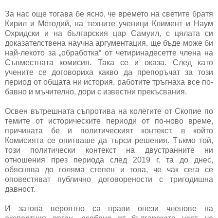
За нас още тогава бе ясно, че времето на светите братя
Кирил и Методий, на техните ученици Климент и Наум
Охридски и на българския цар Самуил, с цялата си
доказателствена научна аргументация, ще бъде може би
най-лекото за „обработка“ от четиринадесетте члена на
Съвместната комисия. Така се и оказа. След като
учените се договориха какво да препоръчат за този
период от общата ни история, работите тръгнаха все по-
бавно и мъчително, дори с известни прекъсвания.
Освен вътрешната съпротива на колегите от Скопие по
темите от историческите периоди от по-ново време,
причината бе и политическият контекст, в който
Комисията се опитваше да търси решения. Тъкмо той,
този политически контекст на двустранните ни
отношения през периода след 2019 г. та до днес,
обяснява до голяма степен и това, че чак сега се
оповестяват публично договорености с тригодишна
давност.
И затова вероятно са прави онези членове на