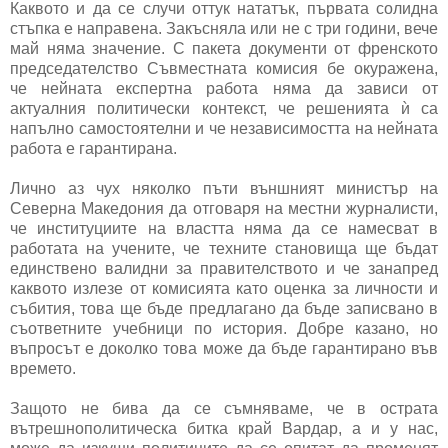
Каквото и да се случи оттук нататък, първата солидна
стъпка е направена. Закъсняла или не с три години, вече
май няма значение. С пакета документи от френското
председателство Съвместната комисия бе окуражена,
че нейната експертна работа няма да зависи от
актуалния политически контекст, че решенията ѝ са
напълно самостоятелни и че независимостта на нейната
работа е гарантирана.
Лично аз чух няколко пъти външният министър на
Северна Македония да отговаря на местни журналисти,
че институциите на властта няма да се намесват в
работата на учените, че техните становища ще бъдат
единствено валидни за правителството и че занапред
каквото излезе от комисията като оценка за личности и
събития, това ще бъде предлагано да бъде записвано в
съответните учебници по история. Добре казано, но
въпросът е доколко това може да бъде гарантирано във
времето.
Защото не бива да се съмняваме, че в острата
вътрешнополитическа битка край Вардар, а и у нас,