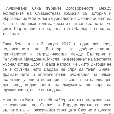
Публикувани бяха първите договорености между
експертите на Съвместната комисия за история и
образование Мои колеги журналисти в Скопие обичат да
казват след някоя голяма криза и очакване за потоп, че
„нито Шар планина е паднала, нито Вардар е спрял да
тече на юг“.
Така беше и на 2 август 2017 г., един ден след
подписването на Договора за добросъседство,
приятелство и сътрудничество между България и
Република Македония. Мисля, че ветеранът на местната
журналистика Ерол Ризаов написа, че „нито Витоша не
се е срутила, нито Вардар не спря да тече“. Значи,
драматичните и апокалиптични очаквания на някои
политици, учени и новинари, че светът на следващия
ден след подписването на документа ще спре да
функционира, не се оправдаха.
Наистина и Витоша с нейния Черни връх продължава да
се извисява над София, и Вардар кротко си носи
вълните на юг, разсичайки столицата Скопие и цялата