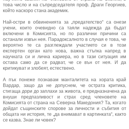
това число и на съпредседателя проф. Драги Георгиев,
който наскоро стана академик.
Най-остри в обвиненията за „предателство“ са онези
учени, които очевидно са таяли надежда да бъдат
включени в Комисията, но по различни причини са
останали извън нея. Парадоксалното в случая е това, че
вероятно те са разглеждали участието си в този
експертен орган като нова, важна стъпка напред в
научната си и лична кариера, но в тази ситуация им
остава само да се радват, че се вън от нея. И да
критикуват и злобеят, естествено.
А пък понеже познавам манталитета на хората край
Вардар, защо да не допуснем, че острата критика,
стигаща дори до заплахи за живота, е предназначена да
внуши предпазливост и страх сред членовете на
Комисията от страна на Северна Македония? Та, когато
дойдат същинските спорове за личности и събития от
общата ни история, те „да внимават в картинката“, както
се казва. Знае ли човек?