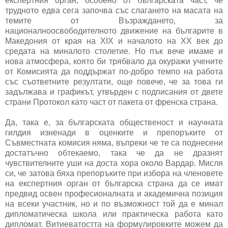
експертния орган, особено от българската част, че
трудното едва сега започва със слагането на масата на
темите от Възраждането, за
националноосвободителното движение на българите в
Македония от края на XIX и началото на ХХ век до
средата на миналото столетие. Но пък вече имаме и
нова атмосфера, която би трябвало да окуражи учените
от Комисията да поддържат по-добро темпо на работа
със съответните резултати, още повече, че за това ги
задължава и графикът, утвърден с подписания от двете
страни Протокол като част от пакета от френска страна.
Да, така е, за българската общественост и научната
гилдия изненади в оценките и препоръките от
Съвместната комисия няма, въпреки че те са поднесени
достатъчно обтекаемо, така че да не дразнят
чувствителните уши на доста хора около Вардар. Мисля
си, че затова бяха препоръките при избора на членовете
на експертния орган от българска страна да се имат
предвид освен професионалната и академична позиция
на всеки участник, но и по възможност той да е минал
дипломатическа школа или практическа работа като
дипломат. Витиеватостта на формулировките можем да