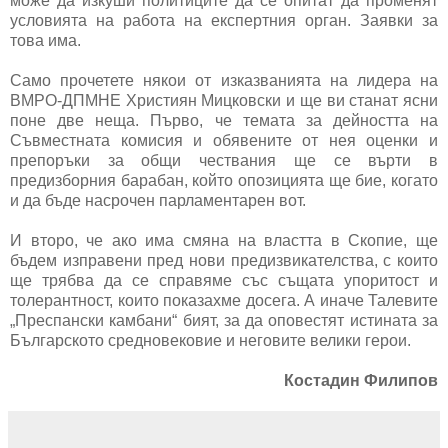
може да изкуши политиците да се опитат да променят
условията на работа на експертния орган. Заявки за
това има.
Само прочетете някои от изказванията на лидера на
ВМРО-ДПМНЕ Християн Мицковски и ще ви станат ясни
поне две неща. Първо, че темата за дейността на
Съвместната комисия и обявените от нея оценки и
препоръки за общи чествания ще се върти в
предизборния барабан, който опозицията ще бие, когато
и да бъде насрочен парламентарен вот.
И второ, че ако има смяна на властта в Скопие, ще
бъдем изправени пред нови предизвикателства, с които
ще трябва да се справяме със същата упоритост и
толерантност, които показахме досега. А иначе Талевите
„Преспански камбани“ бият, за да оповестят истината за
Българското средновековие и неговите велики герои.
Костадин Филипов