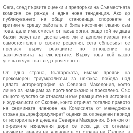
Сега, след първите оценки и препоръки на Съвместната
комисия, се ражда и една нова тенденция. Ако до
публикуването на общи становища споровете и
критиките срещу работата ѝ бяха насочени главно към
това, дали има смисъл от такъв орган, защо той не дава
бързи резултати, достатъчно ли е деполитизиран или
самостоятелен в своите решения, сега сблъсъкът се
пренася върху реакциите по отношение на
заключенията на експертите. Върху това кой какво
усеща и чувства след прочетеното.
От една страна, българската, имаме прояви на
прекомерен триумфализъм за някаква победа над
цялата историография на Северна Македония, което
лично аз намирам за противопоказно и прекалено. Със
същото чувство се отнасям и към реакциите на историци
и журналисти от Скопие, които отричат тотално правото
на седмината членове на Комисията от македонска
страна да „преформулират“ оценки за определен период
от историята на днешна Северна Македония. В някои от
по-резките изявления дори се иска да се отнемат
научните звания на членовете от страна на Скопие, в