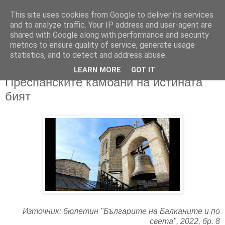
This site uses cookies from Google to deliver its services
and to analyze traffic. Your IP address and user-agent are
shared with Google along with performance and security
metrics to ensure quality of service, generate usage
▼
statistics, and to detect and address abuse.
LEARN MORE
GOT IT
25/08/2022
Преспанските камбани на истината
бият
Източник: бюлетин "Българите на Балканите и по
света", 2022, бр. 8