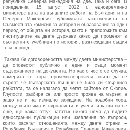
република Северна Македония на две. Така и сега. В
понеделник, 15 август 2022 г. едновременно
министерствата на външните работи на България и на
Северна Македония публикуваха заключенията на
Съвместната комисия за история и образование за един
период от общата ни история, както и препоръките към
институциите на двете държави какво да променят в
съответните учебници по история, разглеждащи същия
този период.
Такава бе договореността между двете министерства –
да оповестят публично в един и същи момент
съдържанието на документа. Но както често се случва,
намериха се хора, прочели-непрочели, които да се
сърдят, че българското външно не било си свършило
работата, та се налагало да четат сайтове от Скопие.
Глупости, разбира се, или просто проява на мързел, а
защо не и на излишно заяждане. На подобни хора,
между които има и журналисти, и учени, и какви ли не
още, ще кажа: оттук нататък никога няма да видите
едностранни публикации или изявления по въпроси,
които засягат отношенията между двете страни –
Република България и Република Северна Македония,