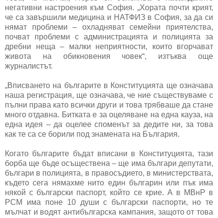
негативни настроения към София. „Хората почти крият,
че са завършили медицина и НАТФИЗ в София, за да си
нямат проблеми – охладняват семейни приятелства,
почват проблеми с администрацията и полицията за
дребни неща – малки неприятности, които вгорчават
живота на обикновения човек“, изтъква още
журналистът.
„Вписването на българите в Конституцията ще означава
наша регистрация, ще означава, че ние съществуваме с
пълни права като всички други и това трябваше да стане
много отдавна. Битката е за оцеляване на една кауза, на
една идея – да оцелее споменът за дедите ни, за това
как те са се борили под знамената на България.
Когато българите бъдат вписани в Конституцията, тази
борба ще бъде осъществена – ще има българи депутати,
българи в полицията, в правосъдието, в министерствата,
където сега нямахме нито един българин или пък има
някой с български паспорт, който се крие. А в МВнР в
РСМ има поне 10 души с български паспорти, но те
мълчат и водят антибългарска кампания, защото от това