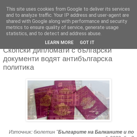
This site uses cookies from Google to deliver its services
and to analyze traffic. Your IP address and user-agent are
shared with Google along with performance and security
metrics to ensure quality of service, generate usage
▼
statistics, and to detect and address abuse.
LEARN MORE
GOT IT
02/09/2022
Скопски дипломати с български
документи водят антибългарска
политика
Източник: бюлетин "
Българите на Балканите и по