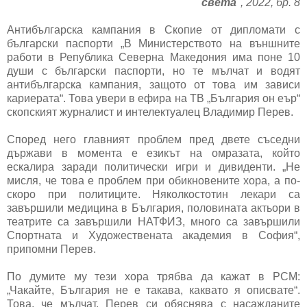
света
", 2022, бр. 8
Антибългарска кампания в Скопие от дипломати с
български паспорти „В Министерството на външните
работи в Република Северна Македония има поне 10
души с български паспорти, но те мълчат и водят
антибългарска кампания, защото от това им зависи
кариерата“. Това увери в ефира на ТВ „България он еър“
скопският журналист и интелектуалец Владимир Перев.
Според него главният проблем пред двете съседни
държави в момента е езикът на омразата, който
ескалира заради политически игри и дивиденти. „Не
мисля, че това е проблем при обикновените хора, а по-
скоро при политиците. Няколкостотин лекари са
завършили медицина в България, половината актьори в
театрите са завършили НАТФИЗ, много са завършили
Спортната и Художествената академия в София“,
припомни Перев.
По думите му тези хора трябва да кажат в РСМ:
„Чакайте, България не е такава, каквато я описвате“.
Това, че мълчат, Перев си обяснява с насажданите