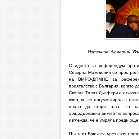
Източник: бюлетин "
Бъ
С идеята за референдум проти
Северна Македония се простреля
на ВМРО-ДПМНЕ за референд
приятелство с България, когато 
Скопие Талат Джафери е отказал
взел, че се аргументирал с текс
право да стори това. По та
общодържавна анкета по въпроса 
изглежда, че е умряла преди още
Пък и от Брюксел чрез своя пост