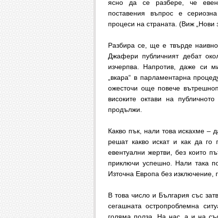
ясно да се разбере, че евен
поставения въпрос е сериозна
процеси на страната. (Виж „Нови
Разбира се, ще е твърде наивно
Джафери публичният дебат ок
изчерпва. Напротив, даже си м
„вкара“ в парламентарна проце
ожесточи още повече вътрешнопо
високите октави на публичното
продължи.
Какво пък, нали това искахме – 
решат какво искат и как да го 
евентуални жертви, без които п
приключи успешно. Нали така п
Източна Европа без изключение, 
В това число и България със зат
сегашната остропроблемна сит
голяма полза. На нас, а и на съ