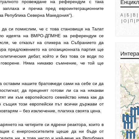
Енцик
туалното провеждане на референдум с така
 заплаха и пречка пред евроинтеграционните
 за Република Северна Македония“).
А
|
Б
|
В
|
|
О
|
П
|
Р
 да си помислим, че с това становище на Талат
оло идеята на ВМРО-ДПМНЕ за референдум се
исля, че отказът на спикера на Събранието да
дура предложението на опозиционната партия ще
Интера
литическия дебат, който и без това се води по
 говорене. Няма никакво съмнение, че той ще
да оставим нашите братовчеди сами на себе си да
постигнат, да преценят готови ли са на някакви
ътят им към европейското семейство няма как да
о същия този европейски път всички държави от
повтарям – без изключение, платиха своята цена.
варянето на четирите си ядрени реактора, които в
уация с енергоносителите щеше да ни бъде от
седите ни, в това число и най-вече на Република