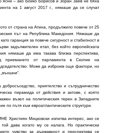
 ясни – ако Бойко Борисов и Зоран Заев не бяха
ента на 1 август 2017 г., нямаше да се случат
то от страна на Атина, продължило повече от 25
ическия път на Република Македония. Нямаше да
като гаранция за повече сигурност и стабилност в
ърви задължителен етап, без който европейската
ия нямаше да има такава близка перспектива,
ед приемането от парламента в Скопие на
дседателство. Може да изброим още фактори, но
е „външни“.
 добросъседство, приятелство и сътрудничество
ическа пирамида от действия и актове, с която
важен възел на политическия терен в Западните
пие по пътя към евроатлантическите структури.
НЕ Християн Мицковски изпитва интерес, ако се
 той дава когато му се налага. Но практически
ието чувство за държавност и перспектива се