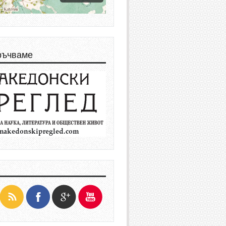
ръчваме