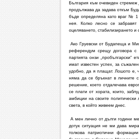
България към очевиден стремеж д
продължава да задава откъм Буд
бъде определяна като враг № 1
нея. Колко лесно се забравят
оцеляването, стабилизирането и 
Ако Груевски от Будапеща и Миц
референдум срещу договора с Б
партията онзи „пробългарски“ ет
имат известен успех, за съжален
удобно, да я плащат. Лошото е, 
няма да се бръкнат в личните 
решение, което отдалечава евро
се плати от хората, които, забл
амбиции на своите политически 
света, в който живеем днес.
А мен лично от дълги години ме
дотук ситуация не ми дава мира
толкова патриотични формации