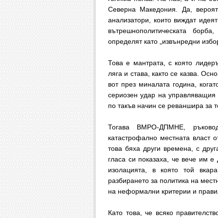
Северна Македония. Да, вероя
анализатори, които виждат идея
вътрешнополитическата борб
определят като „извънредни избо
Това е мантрата, с която лидер
ляга и става, както се казва. Ос
вот през миналата година, когат
сериозен удар на управляващия
по такъв начин се реваншира за т
Тогава ВМРО-ДПМНЕ, ръково
катастрофално местната власт о
това бяха други времена, с друг
гласа си показаха, че вече им е
изолацията, в която той вкар
разбирането за политика на мест
на неформални критерии и прав
Като това, че всяко правителств