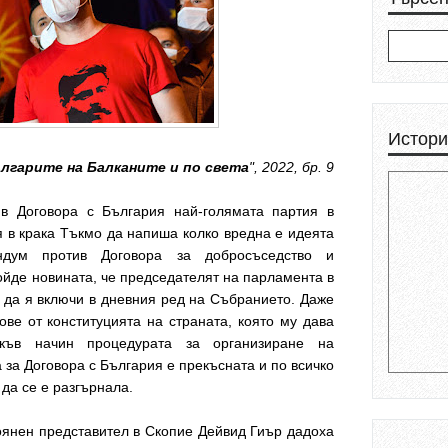
Истори
лгарите на Балканите и по света
", 2022, бр. 9
в Договора с България най-голямата партия в
 в крака Тъкмо да напиша колко вредна е идеята
ум против Договора за добросъседство и
дойде новината, че председателят на парламента в
 да я включи в дневния ред на Събранието. Даже
тове от конституцията на страната, която му дава
къв начин процедурата за организиране на
за Договора с България е прекъсната и по всичко
 да се е разгърнала.
оянен представител в Скопие Дейвид Гиър дадоха