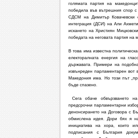
голямата партия на македонци
победила във вътрешния спор с 
СДСМ на Димитър Ковачевски 
интеграция (ДСИ) на Али Ахмети
искането на Християн Мицковск
победата на неговата партия на 
В това има известна политическа
електоралната енергия на глас
държавата. Примери на подобна
извънреден парламентарен вот 
Македония има. Но този път „пр
бъде спазено.
Сега обаче обвързването на 
предсрочни парламентарни избор
денонсирането на Договора с Бъл
обмислена идея. Дори бях я н
инициатива на хора, които ил
подписания с България докум