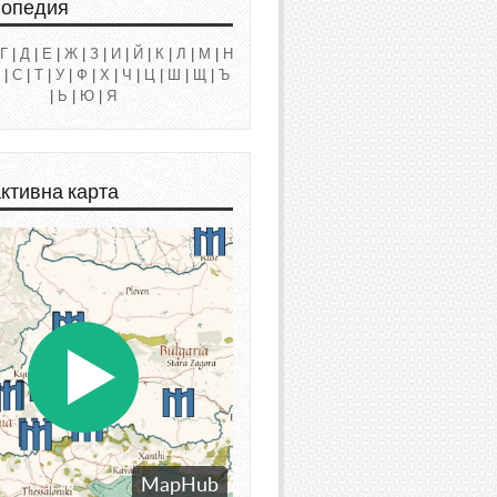
лопедия
Г
|
Д
|
Е
|
Ж
|
З
|
И
|
Й
|
К
|
Л
|
М
|
Н
|
С
|
Т
|
У
|
Ф
|
Х
|
Ч
|
Ц
|
Ш
|
Щ
|
Ъ
|
Ь
|
Ю
|
Я
ктивна карта