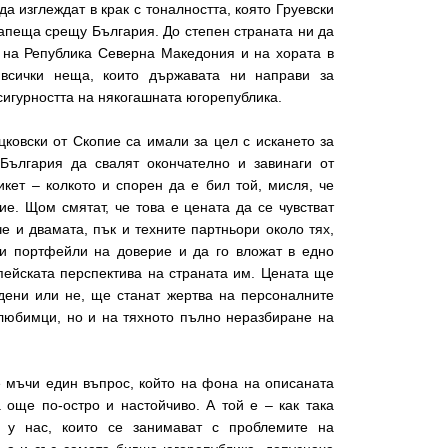
а изглеждат в крак с тоналността, която Груевски
апеща срещу България. До степен страната ни да
 на Република Северна Македония и на хората в
 всички неща, които държавата ни направи за
сигурността на някогашната югорепублика.
ковски от Скопие са имали за цел с искането за
ългария да свалят окончателно и завинаги от
икет – колкото и спорен да е бил той, мисля, че
ие. Щом смятат, че това е цената да се чувстват
че и двамата, пък и техните партньори около тях,
си портфейли на доверие и да го вложат в едно
пейската перспектива на страната им. Цената ще
удени или не, ще станат жертва на персоналните
любимци, но и на тяхното пълно неразбиране на
 мъчи един въпрос, който на фона на описаната
 още по-остро и настойчиво. А той е – как така
 у нас, които се занимават с проблемите на