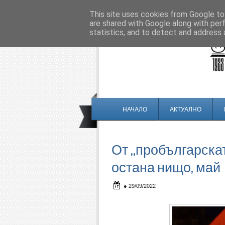
This site uses cookies from Google to 
are shared with Google along with per
statistics, and to detect and address 
НАЧАЛО
АКТУАЛНО
От „пробългарск
остана нищо, май
●
29/09/2022