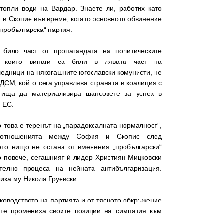
топли води на Вардар. Знаете ли, работих като
 в Скопие във време, когато основното обвинение
пробългарска“ партия.
било част от пропагандата на политическите
 които винаги са били в лявата част на
ледници на някогашните югославски комунисти, не
СДСМ, който сега управлява страната в коалиция с
тища да материализира шансовете за успех в
в ЕС.
 това е теренът на „парадоксалната нормалност“,
в отношенията между София и Скопие след
ото нищо не остана от вменения „пробългарски“
повече, сегашният ѝ лидер Християн Мицковски
телно процеса на нейната антибългаризация,
ника му Никола Груевски.
ъководството на партията и от тясното обкръжение
те промениха своите позиции на симпатия към