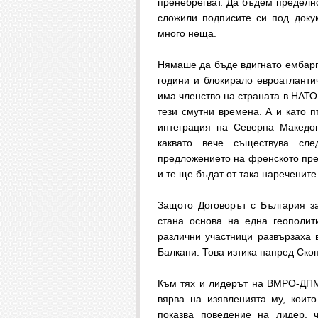
пренебрегват. Да бъдем пределно
сложили подписите си под докум
много неща.
Нямаше да бъде вдигнато ембарго
години и блокирало евроатлант
има членство на страната в НАТО 
тези смутни времена. А и като п
интеграция на Северна Македон
каквато вече съществува сл
предложението на френското пре
и те ще бъдат от така нареченит
Защото Договорът с България за
стана основа на една геополит
различни участници развързаха 
Балкани. Това изтика напред Ско
Към тях и лидерът на ВМРО-ДПМ
вярва на изявленията му, които
показва поведение на лидер, ч