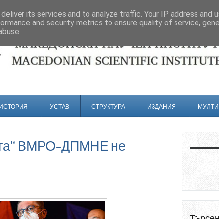
deliver its services and to analyze traffic. Your IP address and 
formance and security metrics to ensure quality of service, gen
abuse.
ИСТОРИЯ
УСТАВ
СТРУКТУРА
ИЗДАНИЯ
МУЛТИ
ата“ ВМРО-ДПМНЕ не
Търсе