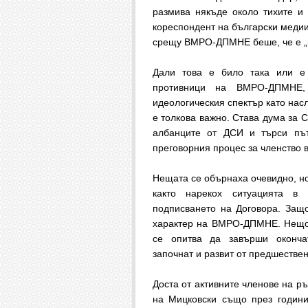
размива някъде около тихите и 
кореспондент на български медии
срещу ВМРО-ДПМНЕ беше, че е „
Дали това е било така или е 
противници на ВМРО-ДПМНЕ,
идеологическия спектър като нас
е толкова важно. Става дума за 
албанците от ДСИ и търси пъ
преговорния процес за членство 
Нещата се обърнаха очевидно, но
както нарекох ситуацията 
подписването на Договора. Защ
характер на ВМРО-ДПМНЕ. Нещо 
се опитва да завърши оконча
започнат и развит от предшестве
Доста от активните членове на р
на Мицковски също през години