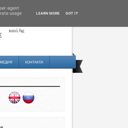
user-agent
erate usage
LEARN MORE
GOT IT
МЕДИЯ
КОНТАКТИ
не