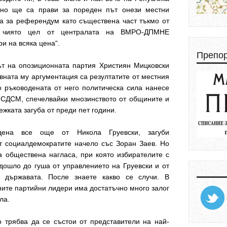
тно ще са прави за пореден път онези местни
та за референдум като съществена част тъкмо от
а, чиято цел от централата на ВМРО-ДПМНЕ
ри на всяка цена“.
Препо
ът на опозиционната партия Християн Мицковски
новната му аргументация са резултатите от местния
о ръководената от него политическа сила нанесе
 СДСМ, спечелвайки мнозинството от общините и
ежката загуба от преди пет години.
дена все още от Никола Груевски, загуби
т социалдемократите начело със Зоран Заев. Но
а обществена нагласа, при която избирателите с
 дошло до гуша от управлението на Груевски и от
а държавата. После знаете какво се случи. В
ните партийни лидери има достатъчно много залог
ила.
о трябва да се състои от представители на най-