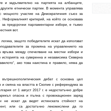
те и задължително на партията на албанците,
другите етнически партии. В момента управлява
с мощното участие на Демократичния съюз за
. Неформалният критерий, на който се основава
и за предсрочни парламентарни избори, е тъкмо
местния вот.
 логика, защото победителите искат да използват
оподавателите за промяна на управлението на
 връзка между спечелване на местни избори и
в историята на суверенна и независима Северна
авилото“, ако това наистина е правило, няма да
вътрешнополитическия дебат с основна цел
 и смяна на властта в Скопие с референдума за
гария от 1 август 2017 г. е недостатъчно добре
арекъл опасна и пълна с провокационен заряд
и не искат да видят истинската стойност на
ент, или са достатъчно лекомислени да го