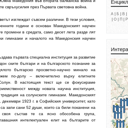
 Южна Македония във Втората балканска война и
Енцик
те свръхусилия през Първата световна война.
А
|
Б
|
В
|
светът изглеждат съвсем различни. В тези условия,
|
О
|
П
|
Р
оенните години е основан Македонският научен
те промени в средата, само десет лета разде лят
ски гимназии и началото на Македонския научен
Интера
създава първата специална институция за развитие
дон ските българи и на българското познание за
ялото българско просветно-научно минало на
жем по-долу – включително върху елитните
 Солун. В настоящия текст ще се фокусираме
риемственост между новата научна институция,
 традиция на солунските гимназии. Македонският
1 декември 1923 г. в Софийския университет, като
са запи сани 52 души, които са били поканени на
 своя състав те са ясно обособена група,
гавашния интелектуален елит на българите от