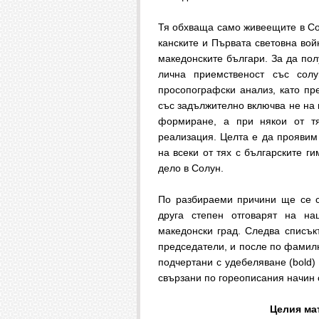
Тя обхваща само живеещите в Соф
канските и Първата световна вой
македонските българи. За да пол
лична приемственост със сол
просопографски анализ, като п
със задължително включва не на 
формиране, а при някои от т
реализация. Целта е да проявим
на всеки от тях с българските г
дело в Солун.
По разбираеми причини ще се с
друга степен отговарят на на
македонски град. Следва списък
председатели, и после по фамилн
подчертани с удебеляване (bold)
свързани по гореописания начин с
Целия мат