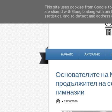
This site uses cookies from Google to 
are shared with Google along with per
statistics, and to detect and address 
НАЧАЛО
АКТУАЛНО
Основателите на 
продължител на с
гимназии
●
19/06/2026