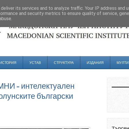
deliver its services and to analyze traffic. Your IP address and 
formance and security metrics to ensure quality of service, gen
abuse.
ИСТОРИЯ
УСТАВ
СТРУКТУРА
ИЗДАНИЯ
МУЛТИ
МНИ - интелектуален
олунските български
Търсе