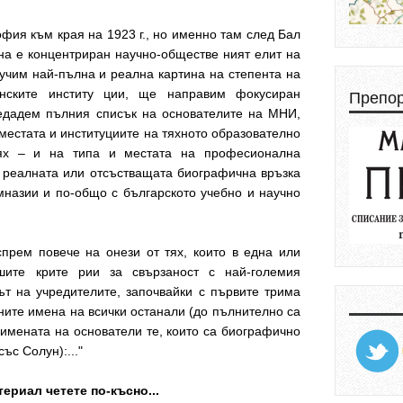
ия към края на 1923 г., но именно там след Бал
на е концентриран научно-обществе ният елит на
учим най-пълна и реална картина на степента на
унските институ ции, ще направим фокусиран
Препо
редадем пълния списък на основателите на МНИ,
местата и институциите на тяхното образователно
ях – и на типа и местата на професионална
 реалната или отсъстващата биографична връзка
имназии и по-общо с българското учебно и научно
прем повече на онези от тях, които в една или
шите крите рии за свързаност с най-големия
ът на учредителите, започвайки с първите трима
ите имена на всички останали (до пълнително са
 имената на основатели те, които са биографично
ъс Солун):..."
ериал четете по-късно...