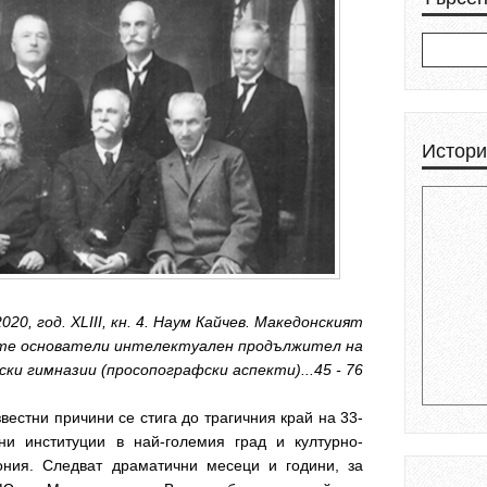
Истори
 2020, год. XLIII, кн. 4. Наум Кайчев. Македонският
ите основатели интелектуален продължител на
ки гимназии (просопографски аспекти)...45 - 76
вестни причини се стига до трагичния край на 33-
ни институции в най-големия град и културно-
ния. Следват драматични месеци и години, за