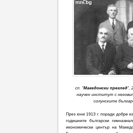
сп. "
Македонски преглед
",
научен институт с негов
солунските българс
През юни 1913 г. поради добре из
годишните български гимназиал
икономически център на Македо