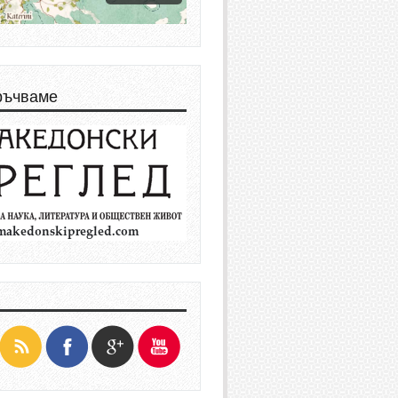
ръчваме