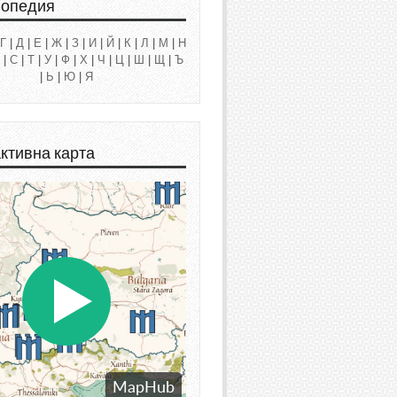
лопедия
Г
|
Д
|
Е
|
Ж
|
З
|
И
|
Й
|
К
|
Л
|
М
|
Н
|
С
|
Т
|
У
|
Ф
|
Х
|
Ч
|
Ц
|
Ш
|
Щ
|
Ъ
|
Ь
|
Ю
|
Я
ктивна карта