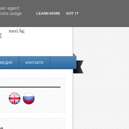
user-agent
erate usage
LEARN MORE
GOT IT
МЕДИЯ
КОНТАКТИ
не