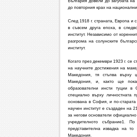
България довели до загубата на
до повторния крах на национални
След 1918 г. страната, Европа и 
в съвсем друга епоха, в следв
институт. Независимо от коренни
разгрома на солунските българ
институт.
Когато през декември 1923 г. се 
на научните достижения на маке
Македония, тя стъпва върху ц
Македония, и, както ще пока
образователни инсти туции в
специално върху личностната п
основана в София, и по-старата
научен институт е създаден на 2
за негови основатели официално 
учредителното събрание1. По
представителна извадка на то 
Македония.